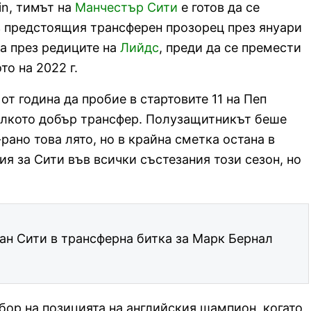
n, тимът на
Манчестър Сити
е готов да се
з предстоящия трансферен прозорец през януари
а през редиците на
Лийдс
, преди да се премести
то на 2022 г.
от година да пробие в стартовите 11 на Пеп
колкото добър трансфер. Полузащитникът беше
-рано това лято, но в крайна сметка остана в
я за Сити във всички състезания този сезон, но
ан Сити в трансферна битка за Марк Бернал
бор на позицията на английския шампион, когато