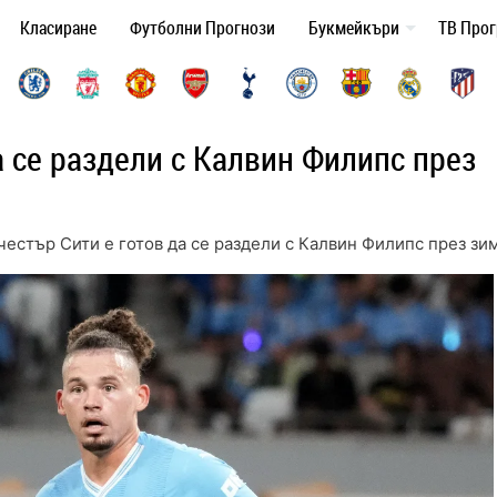
Класиране
Футболни Прогнози
Букмейкъри
ТВ Про
а се раздели с Калвин Филипс през
естър Сити е готов да се раздели с Калвин Филипс през зи