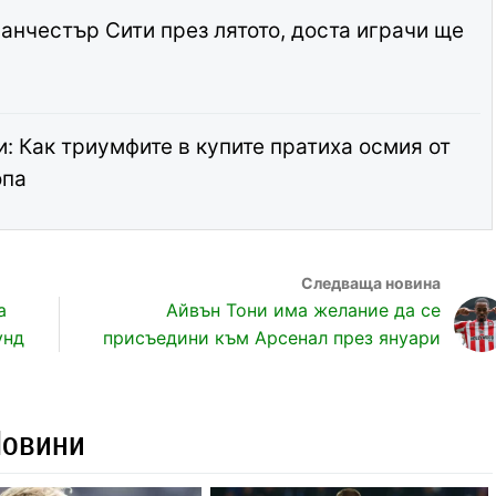
анчестър Сити през лятото, доста играчи ще
: Как триумфите в купите пратиха осмия от
опа
а
Айвън Тони има желание да се
унд
присъедини към Арсенал през януари
Новини