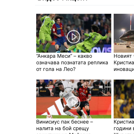
“Анкара Меси” – какво
Новият 
означава познатата реплика
Кристиа
от гола на Лео?
иноваци
Винисиус пак беснее –
Кристиа
налита на бой срещу
години 