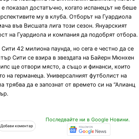
е е показал достатъчно, когато испанецът не беше
ерспективите му в клуба. Отборът на Гуардиола
мача във Висшата лига този сезон. Януарският
ст на Гуардиола и компания да подобрят отбора.
Сити 42 милиона паунда, но сега е честно да се
стър Сити се взира в звездата на Байерн Мюнхен
пс ще отвори място, а също и финанси, които
то на германеца. Универсалният футболист на
ла трябва да е запознат от времето си на “Алианц
ър.
Последвайте ни в Google Новини.
Добави коментар