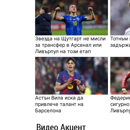
Звезда на Щутгарт не мисли
Тотнъм 
за трансфер в Арсенал или
задържи
Ливърпул на този етап
Астън Вила иска да
Федерик
привлече талант на
сигурно
Барселона
Ливърп
Видео Акцент