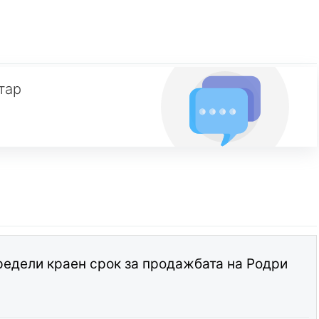
тар
едели краен срок за продажбата на Родри