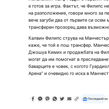
е готов за игра. Фактът, че Филипс н
на разположение, говори много за п
вече загуби два от първите си осем 
трансферен прозорец дава възможно
Калвин Филипс струва на Манчестър 
каже, че той е лош трансфер. Манче
Джошуа Кимих и продажбата на Фили
могат да им помогнат в преследване
баварците е човек, с когото Гуардио
Арена” и очевидно го иска в Манчест
Последвай ни