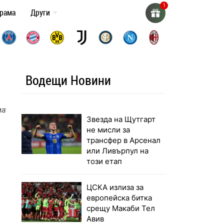
грама
Други
Водещи Новини
мата
Звезда на Щутгарт
не мисли за
трансфер в Арсенал
или Ливърпул на
този етап
ЦСКА излиза за
европейска битка
срещу Макаби Тел
Авив