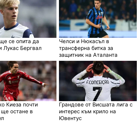
ще се опита да
Челси и Нюкасъл в
 Лукас Бергвал
трансферна битка за
защитник на Аталанта
о Киеза почти
Грандове от Висшата лига с
 ще остане в
интерес към крило на
ул
Ювентус