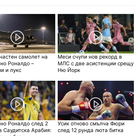
частен самолет на
Меси счупи нов рекорд в
но Роналдо –
МЛС с две асистенции срещу
и и лукс
Ню Йорк
но Роналдо след 2
Усик отново смълча Фюри
в Саудитска Арабия:
след 12 рунда люта битка