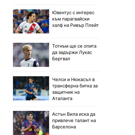
Ювентус с интерес
към парагвайски
халф на Ривър Плейт
Тотнъм ще се опита
да задържи Лукас
Бергвал
Челси и Нюкасъл в
трансферна битка за
защитник на
Аталанта
Астън Вила иска да
привлече талант на
Барселона