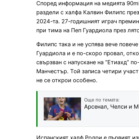
Според информация на медията 90mi
раздели с халфа Калвин Филипс пре
2024-та. 27-годишният играч премин
при тима на Пеп Гуардиола през лято
Филипс така и не успява вече повече 
Гуардиола и е по-скоро провал, от
свързван с напускане на “Етиахд” по
Манчестър. Той записа четири участи
не се открои особено.
Още по темата:
Арсенал, Челси и М
Испанският халф Родри е първият из