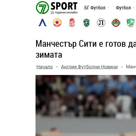
Skip
БГ Футбол
Футбол
to
content
Манчестър Сити е готов д
зимата
Начало
-
Англия Футболни Новини
-
Манч