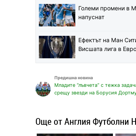
Големи промени в М
напуснат
Ефектът на Ман Сити
Висшата лига в Евр
Младите “лъвчета” с тежка задач
срещу звезди на Борусия Дортм
Още от Англия Футболни 