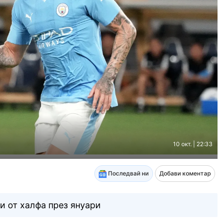
10 окт. | 22:33
Последвай ни
Добави коментар
и от халфа през януари