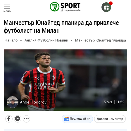
Skip
to
меню
content
Манчестър Юнайтед планира да привлече
футболист на Милан
Начало
-
Англия Футболни Новини
-
Манчестър Юнайтед планира да
Angel Todorov
5 окт. | 11:52
Последвай ни
Добави коментар