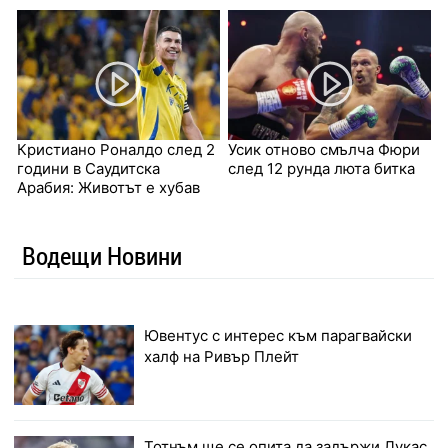
Кристиано Роналдо след 2
Усик отново смълча Фюри
години в Саудитска
след 12 рунда люта битка
Арабия: Животът е хубав
Водещи Новини
Ювентус с интерес към парагвайски
халф на Ривър Плейт
Тотнъм ще се опита да задържи Лукас