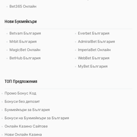
Bet365 Онлайн
Нови Букмейкъри
Betvam България
Everbet България
Mrbit България
AdmiralBet България
MagicBet Онлайн
ImperiaBet Онлайн
BetHub България
WebBet България
MyBet България
ТОП Предложения
Промо Бонус Код
Бонуси без депозит
Букмейкъри за България
Бонуси на Букмейкъри за България
Онлайн Казино Сайтове
Нови Онлайн Казина