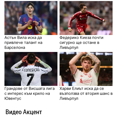
Астън Вила иска да
Федерико Киеза почти
привлече талант на
сигурно ще остане в
Барселона
Ливърпул
Грандове от Висшата лига
Харви Елиът иска да се
с интерес към крило на
възползва от втория шанс в
Ювентус
Ливърпул
Видео Акцент