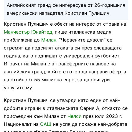
Английският гранд се интересува от 26-годишния
американски нападател Кристиан Пулишич
Кристиан Пулишич е обект на интерес от страна на
Манчестър Юнайтед
, пише италианска медия,
приближена до
Милан
. “Червените дяволи” се
стремят да подсилят атаката си през следващата
година, като подпишат с универсален футболист.
Играчът на Милан е в трансферните планове на
английския гранд, който е готов да направи оферта
на стойност 55 милиона евро, за да осигури
услугите му.
Кристиан Пулишич се утвърди като един от най-
добрите играчи в италианската Серия А, откакто се
присъедини към Милан от
Челси
през юли 2023 г.
Националът на
САЩ
не успя да покаже най-добрата
си игра в клуба от Западен Лондон, въпреки