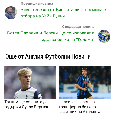
Бивша звезда от Висшата лига премина в
отбора на Уейн Рууни
Ботев Пловдив и Левски ще се изправят в
здрава битка на “Колежа”
Още от Англия Футболни Новини
Тотнъм ще се опита да
Челси и Нюкасъл в
задържи Лукас Бергвал
трансферна битка за
защитник на Аталанта