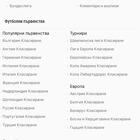
Бундеслига
Коментари и анализи
Футболни първенства
Популярни първенства
Турнири
България Класиране
Шампионска лига Класиране
Англия Класиране
Лига Европа Класиране
Германия Класиране
Европейско Класиране
Испания Класиране
Копа Америка Класиране
Италия Класиране
Копа Либертадорес Класиране
Франция Класиране
Европа
Нидерландия Класиране
Австрия Класиране
Шотландия Класиране
Белгия Класиране
Русия Класиране
Беларус Класиране
Португалия Класиране
Босна и Херциговина Класиране
Турция Класиране
Гърция Класиране