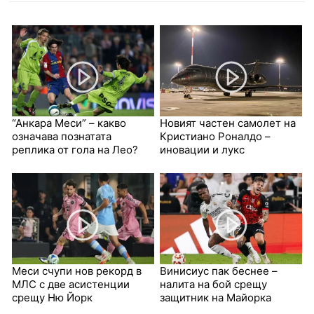
“Анкара Меси” – какво
Новият частен самолет на
означава познатата
Кристиано Роналдо –
реплика от гола на Лео?
иновации и лукс
Меси счупи нов рекорд в
Винисиус пак беснее –
МЛС с две асистенции
налита на бой срещу
срещу Ню Йорк
защитник на Майорка