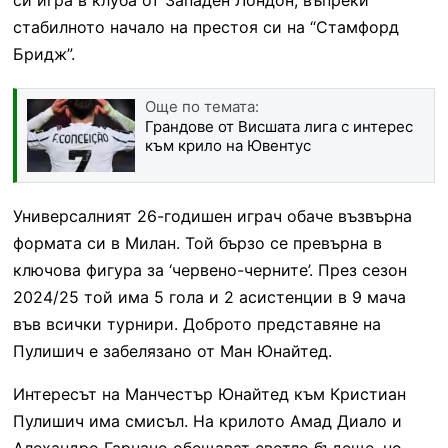
стабилното начало на престоя си на “Стамфорд
Бридж”.
Още по темата:
Грандове от Висшата лига с интерес
към крило на Ювентус
Универсалният 26-годишен играч обаче възвърна
формата си в Милан. Той бързо се превърна в
ключова фигура за ‘червено-черните’. През сезон
2024/25 той има 5 гола и 2 асистенции в 9 мача
във всички турнири. Доброто представяне на
Пулишич е забелязано от Ман Юнайтед.
Интересът на Манчестър Юнайтед към Кристиан
Пулишич има смисъл. На крилото Амад Диало и
Алехандро Гарначо обещават светло бъдеще, но