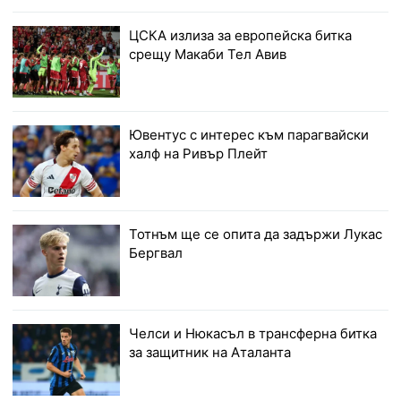
ЦСКА излиза за европейска битка
срещу Макаби Тел Авив
Ювентус с интерес към парагвайски
халф на Ривър Плейт
Тотнъм ще се опита да задържи Лукас
Бергвал
Челси и Нюкасъл в трансферна битка
за защитник на Аталанта