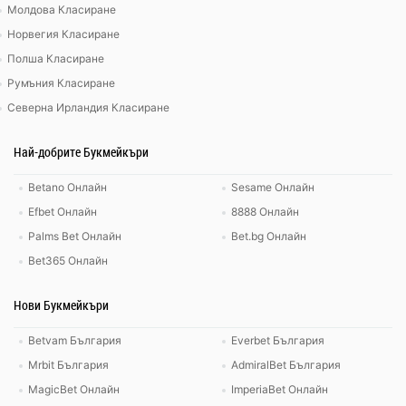
Молдова Класиране
Норвегия Класиране
Полша Класиране
Румъния Класиране
Северна Ирландия Класиране
Най-добрите Букмейкъри
Betano Онлайн
Sesame Онлайн
Efbet Онлайн
8888 Онлайн
Palms Bet Онлайн
Bet.bg Онлайн
Bet365 Онлайн
Нови Букмейкъри
Betvam България
Everbet България
Mrbit България
AdmiralBet България
MagicBet Онлайн
ImperiaBet Онлайн