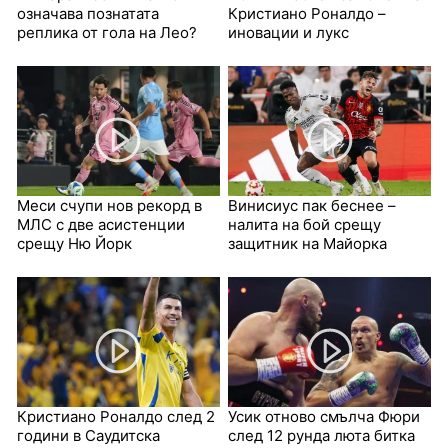
означава познатата
Кристиано Роналдо –
реплика от гола на Лео?
иновации и лукс
Меси счупи нов рекорд в
Винисиус пак беснее –
МЛС с две асистенции
налита на бой срещу
срещу Ню Йорк
защитник на Майорка
Кристиано Роналдо след 2
Усик отново смълча Фюри
години в Саудитска
след 12 рунда люта битка