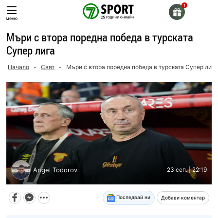
Skip
to
меню
content
Мъри с втора поредна победа в турската
Супер лига
Начало
-
Свят
-
Мъри с втора поредна победа в турската Супер лига
Angel Todorov
23 сеп. | 22:19
Последвай ни
Добави коментар