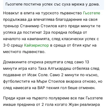
Гьозтепе постигна успех със суха мрежа у дома.
Новакът в елита на турското първенство
Гьозтепе
продължава да впечатлява благодарение на своя
треньор Станимир Стоилов като преди минути те
успяха да постигнат 2ра поредна победа от
началото на кампанията, след класически успех с
3-0 срещу
Кайзериспор
в среща от 6тия кръг на
местното първенство.
Домакините откриха резултата след само 13
минути игра като Таха Алтъкардеш отбеляза след
подаване от Исак Соле. Само 2 минути по-късно,
футболистите на Мъри Стоилов вкараха отново, но
след намесата на ВАР техния гол беше отменен.
Преди края на първото полувреме все пак Гьозтепе
имаше преднина от 2 гола когато Жуан реализира