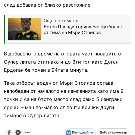
след добавка от близко разстояние.
Още по темата:
Ботев Пловдив привлече футболист
от тима на Мъри Стоилов
В добавеното време на втората част новаците в
Супер лигата стигнаха и до 3ти гол като Доган
Ердоган бе точен в 94тата минута.
Така отборът воден от Мъри Стоилов остава
непобеден от началото на кампанията като има 9
точки и са на 6тото място след само 5 изиграни
срещи – мач по-малко от почти всички други
тимове в Супер лигата.
Последвай ни
Добави коментар