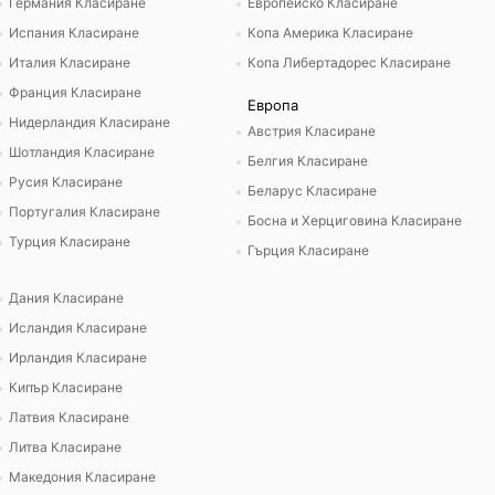
Германия Класиране
Европейско Класиране
Испания Класиране
Копа Америка Класиране
Италия Класиране
Копа Либертадорес Класиране
Франция Класиране
Европа
Нидерландия Класиране
Австрия Класиране
Шотландия Класиране
Белгия Класиране
Русия Класиране
Беларус Класиране
Португалия Класиране
Босна и Херциговина Класиране
Турция Класиране
Гърция Класиране
Дания Класиране
Исландия Класиране
Ирландия Класиране
Кипър Класиране
Латвия Класиране
Литва Класиране
Македония Класиране