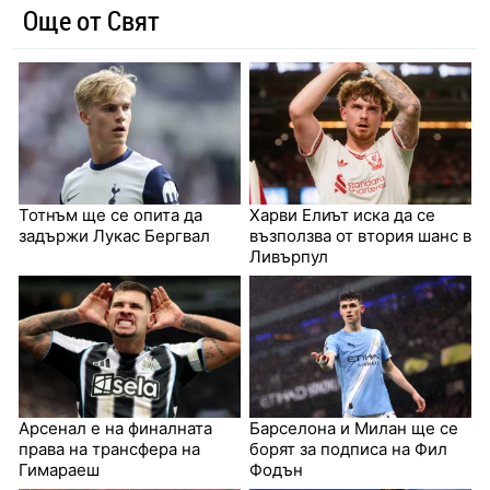
Още от Свят
Тотнъм ще се опита да
Харви Елиът иска да се
задържи Лукас Бергвал
възползва от втория шанс в
Ливърпул
Арсенал е на финалната
Барселона и Милан ще се
права на трансфера на
борят за подписа на Фил
Гимараеш
Фодън