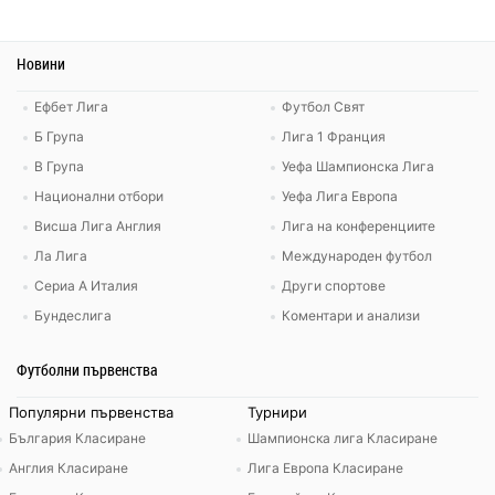
Новини
Ефбет Лига
Футбол Свят
Б Група
Лига 1 Франция
В Група
Уефа Шампионска Лига
Национални отбори
Уефа Лига Европа
Висша Лига Англия
Лига на конференциите
Ла Лига
Международен футбол
Сериа А Италия
Други спортове
Бундеслига
Коментари и анализи
Футболни първенства
Популярни първенства
Турнири
България Класиране
Шампионска лига Класиране
Англия Класиране
Лига Европа Класиране