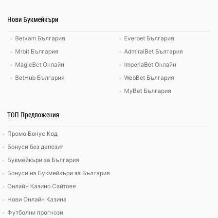
Нови Букмейкъри
Betvam България
Everbet България
Mrbit България
AdmiralBet България
MagicBet Онлайн
ImperiaBet Онлайн
BetHub България
WebBet България
MyBet България
ТОП Предложения
Промо Бонус Код
Бонуси без депозит
Букмейкъри за България
Бонуси на Букмейкъри за България
Онлайн Казино Сайтове
Нови Онлайн Казина
Футболни прогнози