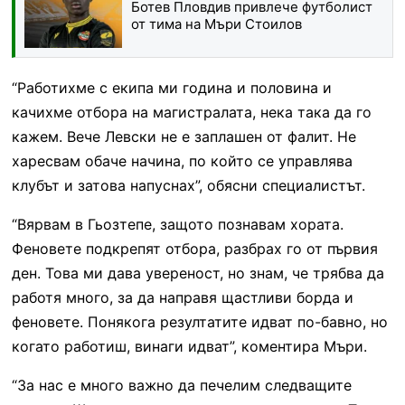
Ботев Пловдив привлече футболист
от тима на Мъри Стоилов
“Работихме с екипа ми година и половина и
качихме отбора на магистралата, нека така да го
кажем. Вече Левски не е заплашен от фалит. Не
харесвам обаче начина, по който се управлява
клубът и затова напуснах”, обясни специалистът.
“Вярвам в Гьозтепе, защото познавам хората.
Феновете подкрепят отбора, разбрах го от първия
ден. Това ми дава увереност, но знам, че трябва да
работя много, за да направя щастливи борда и
феновете. Понякога резултатите идват по-бавно, но
когато работиш, винаги идват”, коментира Мъри.
“За нас е много важно да печелим следващите