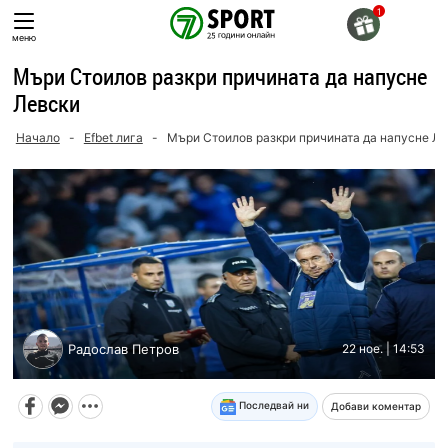
Skip
to
меню
content
Мъри Стоилов разкри причината да напусне
Левски
Начало
-
Efbet лига
-
Мъри Стоилов разкри причината да напусне Л
Радослав Петров
22 ное. | 14:53
Последвай ни
Добави коментар