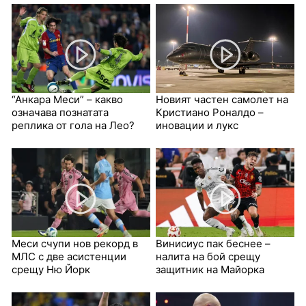
“Анкара Меси” – какво
Новият частен самолет на
означава познатата
Кристиано Роналдо –
реплика от гола на Лео?
иновации и лукс
Меси счупи нов рекорд в
Винисиус пак беснее –
МЛС с две асистенции
налита на бой срещу
срещу Ню Йорк
защитник на Майорка