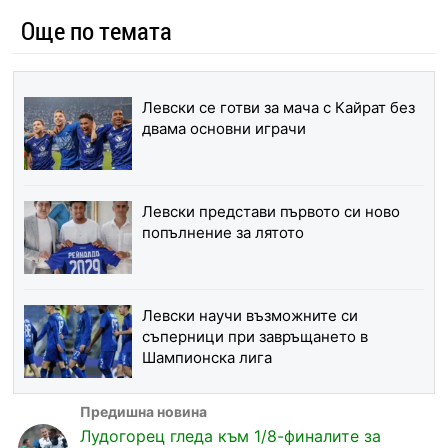
Още по темата
Левски се готви за мача с Кайрат без
двама основни играчи
Левски представи първото си ново
попълнение за лятото
Левски научи възможните си
съперници при завръщането в
Шампионска лига
Лудогорец гледа към 1/8-финалите за