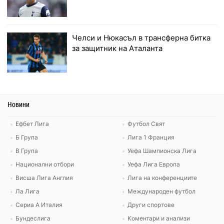
Челси и Нюкасъл в трансферна битка
за защитник на Аталанта
Новини
Ефбет Лига
Футбол Свят
Б Група
Лига 1 Франция
В Група
Уефа Шампионска Лига
Национални отбори
Уефа Лига Европа
Висша Лига Англия
Лига на конференциите
Ла Лига
Международен футбол
Сериа А Италия
Други спортове
Бундеслига
Коментари и анализи