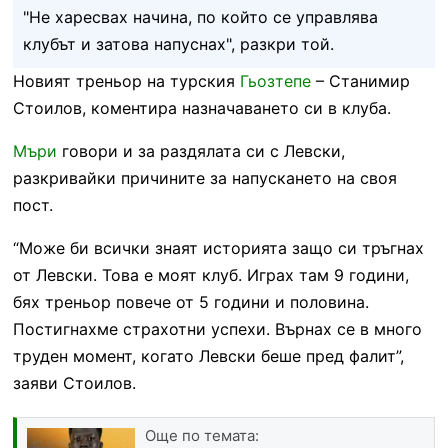
"Не харесвах начина, по който се управлява
клубът и затова напуснах", разкри той.
Новият треньор на турския
Гьозтепе
– Станимир
Стоилов, коментира назначаването си в клуба.
Мъри
говори и за раздялата си с Левски,
разкривайки причините за напускането на своя
пост.
“Може би всички знаят историята защо си тръгнах
от Левски. Това е моят клуб. Играх там 9 години,
бях треньор повече от 5 години и половина.
Постигнахме страхотни успехи. Върнах се в много
труден момент, когато Левски беше пред фалит”,
заяви Стоилов.
Още по темата: