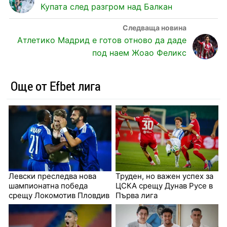
Купата след разгром над Балкан
Атлетико Мадрид е готов отново да даде
под наем Жоао Феликс
Още от Efbet лига
Левски преследва нова
Труден, но важен успех за
шампионатна победа
ЦСКА срещу Дунав Русе в
срещу Локомотив Пловдив
Първа лига