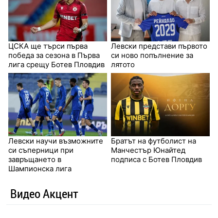
ЦСКА ще търси първа
Левски представи първото
победа за сезона в Първа
си ново попълнение за
лига срещу Ботев Пловдив
лятото
Левски научи възможните
Братът на футболист на
си съперници при
Манчестър Юнайтед
завръщането в
подписа с Ботев Пловдив
Шампионска лига
Видео Акцент