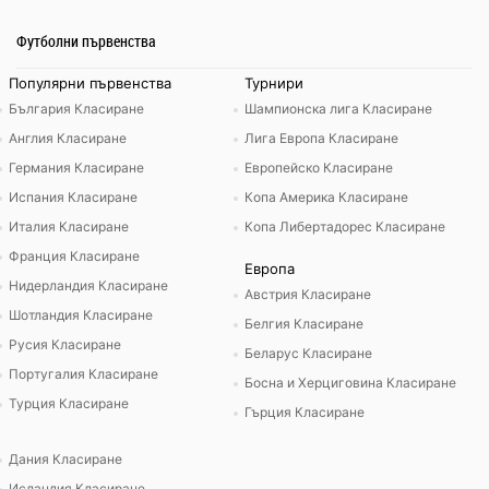
Футболни първенства
Популярни първенства
Турнири
България Класиране
Шампионска лига Класиране
Англия Класиране
Лига Европа Класиране
Германия Класиране
Европейско Класиране
Испания Класиране
Копа Америка Класиране
Италия Класиране
Копа Либертадорес Класиране
Франция Класиране
Европа
Нидерландия Класиране
Австрия Класиране
Шотландия Класиране
Белгия Класиране
Русия Класиране
Беларус Класиране
Португалия Класиране
Босна и Херциговина Класиране
Турция Класиране
Гърция Класиране
Дания Класиране
Исландия Класиране