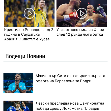
Кристиано Роналдо след 2
Усик отново смълча Фюри
години в Саудитска
след 12 рунда люта битка
Арабия: Животът е хубав
Водещи Новини
Манчестър Сити е отхвърлил първата
оферта на Барселона за Родри
Левски преследва нова шампионатна
победа срещу Локомотив Пловдив