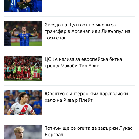
Звезда на Щутгарт не мисли за
трансфер в Арсенал или Ливърпул на
този етап
ЦСКА излиза за европейска битка
срещу Макаби Тел Авив
Ювентус с интерес към парагвайски
халф на Ривър Плейт
Тотнъм ще се опита да задържи Лукас
Бергвал