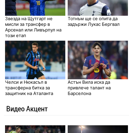
Звезда на Щутгарт не
Тотнъм ще се опита да
мисли за трансфер в
задържи Лукас Бергвал
Арсенал или Ливърпул на
този етап
Челси и Нюкасъл в
Астън Вила иска да
трансферна битка за
привлече талант на
защитник на Аталанта
Барселона
Видео Акцент