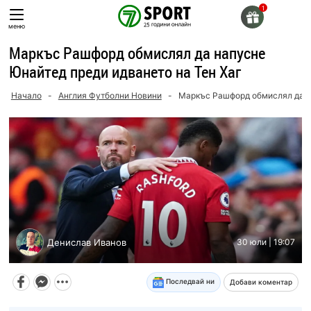
Skip
to
меню
content
Маркъс Рашфорд обмислял да напусне
Юнайтед преди идването на Тен Хаг
Начало
-
Англия Футболни Новини
-
Маркъс Рашфорд обмислял да н
Денислав Иванов
30 юли | 19:07
Последвай ни
Добави коментар