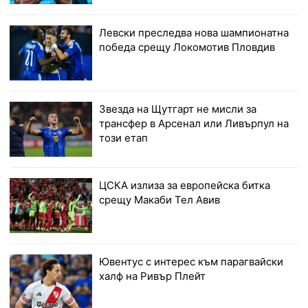
Левски преследва нова шампионатна
победа срещу Локомотив Пловдив
Звезда на Щутгарт не мисли за
трансфер в Арсенал или Ливърпул на
този етап
ЦСКА излиза за европейска битка
срещу Макаби Тел Авив
Ювентус с интерес към парагвайски
халф на Ривър Плейт