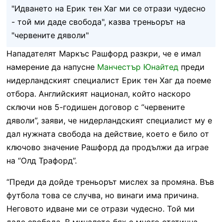
"Идването на Ерик тен Хаг ми се отрази чудесно
- той ми даде свобода", казва треньорът на
"червените дяволи"
Нападателят Маркъс Рашфорд разкри, че е имал
намерение да напусне
Манчестър Юнайтед
преди
нидерландският специалист Ерик тен Хаг да поеме
отбора. Английският национал, който наскоро
сключи нов 5-годишен договор с “червените
дяволи”, заяви, че нидерландският специалист му е
дал нужната свобода на действие, което е било от
ключово значение Рашфорд да продължи да играе
на “Олд Трафорд”.
“Преди да дойде треньорът мислех за промяна. Във
футбола това се случва, но винаги има причина.
Неговото идване ми се отрази чудесно. Той ми
даде свобода. В миналото бях с много статична