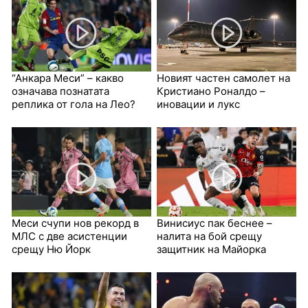
“Анкара Меси” – какво
Новият частен самолет на
означава познатата
Кристиано Роналдо –
реплика от гола на Лео?
иновации и лукс
Меси счупи нов рекорд в
Винисиус пак беснее –
МЛС с две асистенции
налита на бой срещу
срещу Ню Йорк
защитник на Майорка