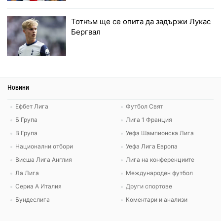
Тотнъм ще се опита да задържи Лукас
Бергвал
Новини
Ефбет Лига
Футбол Свят
Б Група
Лига 1 Франция
В Група
Уефа Шампионска Лига
Национални отбори
Уефа Лига Европа
Висша Лига Англия
Лига на конференциите
Ла Лига
Международен футбол
Сериа А Италия
Други спортове
Бундеслига
Коментари и анализи