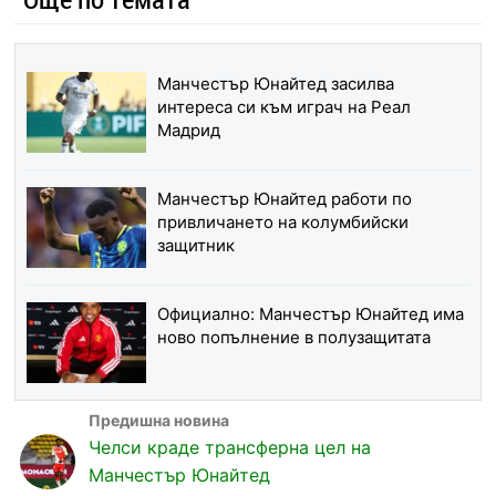
Манчестър Юнайтед засилва
интереса си към играч на Реал
Мадрид
Манчестър Юнайтед работи по
привличането на колумбийски
защитник
Официално: Манчестър Юнайтед има
ново попълнение в полузащитата
Челси краде трансферна цел на
Манчестър Юнайтед