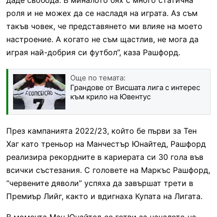
роля и не можех да се насладя на играта. Аз съм
такъв човек, че представянето ми влияе на моето
настроение. А когато не съм щастлив, не мога да
играя най-добрия си футбол”, каза Рашфорд.
Още по темата:
Грандове от Висшата лига с интерес
към крило на Ювентус
През кампанията 2022/23, който бе първи за Тен
Хаг като треньор на Манчестър Юнайтед, Рашфорд
реализира рекордните в кариерата си 30 гола във
всички състезания. С головете на Маркъс Рашфорд,
“червените дяволи” успяха да завършат трети в
Премиър Лийг, както и вдигнаха Купата на Лигата.
В момента Ман Юнайтед се готви за началото на