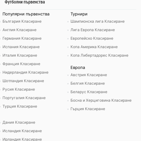
Футболни първенства
Популярни първенства
Турнири
България Класиране
Шампионска лига Класиране
Англия Класиране
Лига Европа Класиране
Германия Класиране
Европейско Класиране
Испания Класиране
Копа Америка Класиране
Италия Класиране
Копа Либертадорес Класиране
Франция Класиране
Европа
Нидерландия Класиране
Австрия Класиране
Шотландия Класиране
Белгия Класиране
Русия Класиране
Беларус Класиране
Португалия Класиране
Босна и Херциговина Класиране
Турция Класиране
Гърция Класиране
Дания Класиране
Исландия Класиране
Ирландия Класиране