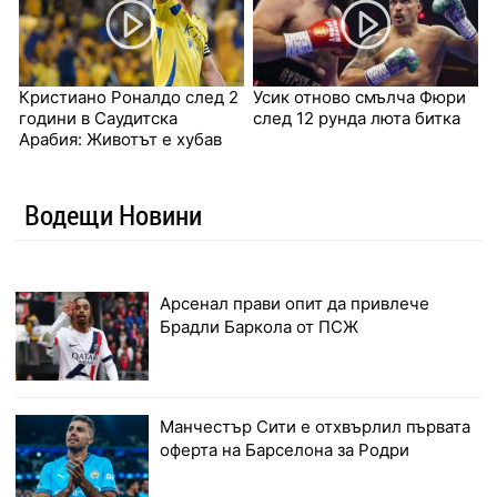
Кристиано Роналдо след 2
Усик отново смълча Фюри
години в Саудитска
след 12 рунда люта битка
Арабия: Животът е хубав
Водещи Новини
Арсенал прави опит да привлече
Брадли Баркола от ПСЖ
Манчестър Сити е отхвърлил първата
оферта на Барселона за Родри