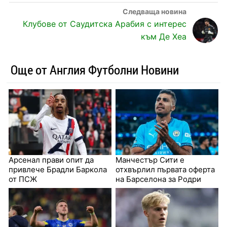
Клубове от Саудитска Арабия с интерес
към Де Хеа
Още от Англия Футболни Новини
Арсенал прави опит да
Манчестър Сити е
привлече Брадли Баркола
отхвърлил първата оферта
от ПСЖ
на Барселона за Родри