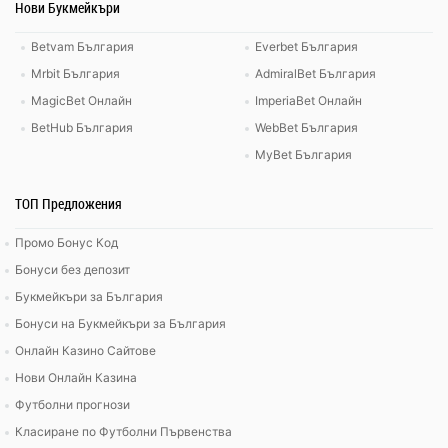
Нови Букмейкъри
Betvam България
Everbet България
Mrbit България
AdmiralBet България
MagicBet Онлайн
ImperiaBet Онлайн
BetHub България
WebBet България
MyBet България
ТОП Предложения
Промо Бонус Код
Бонуси без депозит
Букмейкъри за България
Бонуси на Букмейкъри за България
Онлайн Казино Сайтове
Нови Онлайн Казина
Футболни прогнози
Класиране по Футболни Първенства