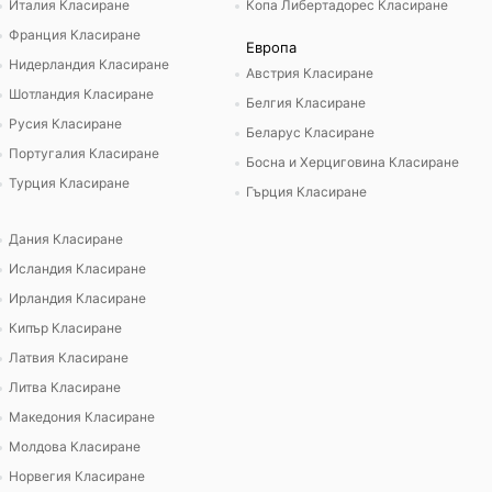
Италия Класиране
Копа Либертадорес Класиране
Франция Класиране
Европа
Нидерландия Класиране
Австрия Класиране
Шотландия Класиране
Белгия Класиране
Русия Класиране
Беларус Класиране
Португалия Класиране
Босна и Херциговина Класиране
Турция Класиране
Гърция Класиране
Дания Класиране
Исландия Класиране
Ирландия Класиране
Кипър Класиране
Латвия Класиране
Литва Класиране
Македония Класиране
Молдова Класиране
Норвегия Класиране