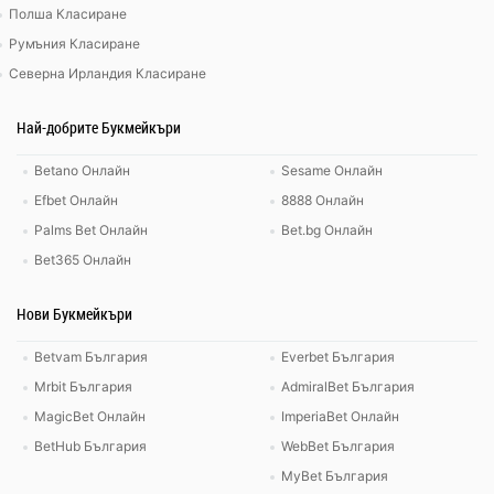
Полша Класиране
Румъния Класиране
Северна Ирландия Класиране
Най-добрите Букмейкъри
Betano Онлайн
Sesame Онлайн
Efbet Онлайн
8888 Онлайн
Palms Bet Онлайн
Bet.bg Онлайн
Bet365 Онлайн
Нови Букмейкъри
Betvam България
Everbet България
Mrbit България
AdmiralBet България
MagicBet Онлайн
ImperiaBet Онлайн
BetHub България
WebBet България
MyBet България