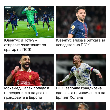
Ювентус и Тотнъм
Ювентус влиза в битката за
отправят запитвания за
нападател на ПСЖ
вратар на ПСЖ
Мохамед Салах попада в
ПСЖ започва грандиозна
полезрението на два от
сделка за привличането на
грандовете в Европа
Ерлинг Холанд