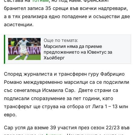
бранител записа 35 срещи във всички надпревари,
а в тях реализира едно попадение и осъществи две
асистенции.
Още по темата:
Марсилия няма да приеме
предложението на Ювентyс за
Хьойберг
Според журналиста и трансферен гуру Фабрицио
Романо междувременно марсилци са се подсилили
със сенегалеца Исмаила Сар. Двете страни са
подписали споразумение за пет години, като
трансферът ще струва на отбора от Лига 1 – 13 млн
евро.
Сар успя да вземе 39 участия през сезон 22/23 във