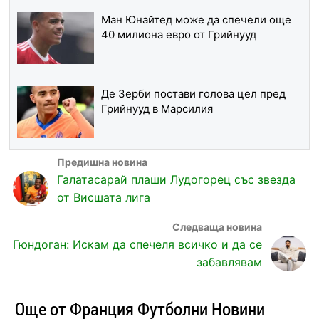
Ман Юнайтед може да спечели още
40 милиона евро от Грийнууд
Де Зерби постави голова цел пред
Грийнууд в Марсилия
Галатасарай плаши Лудогорец със звезда
от Висшата лига
Гюндоган: Искам да спечеля всичко и да се
забавлявам
Още от Франция Футболни Новини