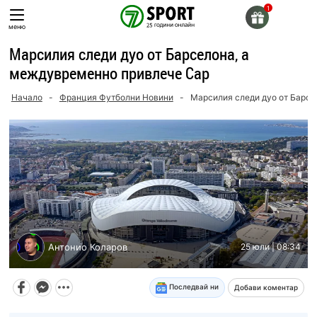
Skip
to
меню
content
Марсилия следи дуо от Барселона, а
междувременно привлече Сар
Начало
-
Франция Футболни Новини
-
Марсилия следи дуо от Барсе
Антонио Коларов
25 юли | 08:34
Последвай ни
Добави коментар