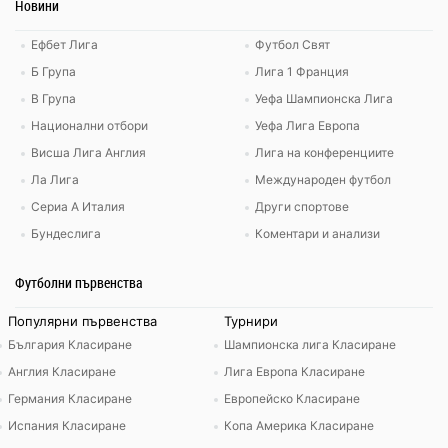
Новини
Ефбет Лига
Футбол Свят
Б Група
Лига 1 Франция
В Група
Уефа Шампионска Лига
Национални отбори
Уефа Лига Европа
Висша Лига Англия
Лига на конференциите
Ла Лига
Международен футбол
Сериа А Италия
Други спортове
Бундеслига
Коментари и анализи
Футболни първенства
Популярни първенства
Турнири
България Класиране
Шампионска лига Класиране
Англия Класиране
Лига Европа Класиране
Германия Класиране
Европейско Класиране
Испания Класиране
Копа Америка Класиране