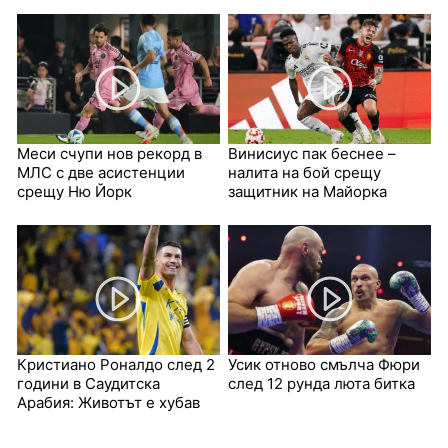
Меси счупи нов рекорд в
Винисиус пак беснее –
МЛС с две асистенции
налита на бой срещу
срещу Ню Йорк
защитник на Майорка
Кристиано Роналдо след 2
Усик отново смълча Фюри
години в Саудитска
след 12 рунда люта битка
Арабия: Животът е хубав