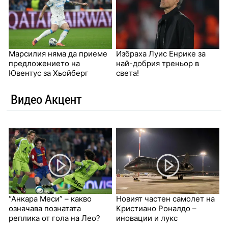
Марсилия няма да приеме
Избраха Луис Енрике за
предложението на
най-добрия треньор в
Ювентyс за Хьойберг
света!
Видео Акцент
“Анкара Меси” – какво
Новият частен самолет на
означава познатата
Кристиано Роналдо –
реплика от гола на Лео?
иновации и лукс