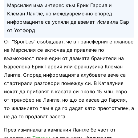
Марсилия има интерес към Ерик Гарсия и
Клеман Лангле, но междувременно според
информациите са успяли да вземат Исмаила Сар
от Уотфорд
От “Sport.es” съобщават, че в трансферните планове
на Марсилия се включва да привлече по
възможност поне един от двамата бранители на
Барселона Ерик Гарсия или французина Клеман
Лангле. Според информацията клубовете вече са
стартирали разговори помежду си. В Каталуния
искат да прибавят в касата си около 15 млн. евро
от трансфер на Лангле, но що се касае до Гарсия,
то желанието там е да го дадат като преотстъпен, а
не да го продават засега.
През изминалата кампания Лангле бе част от
състава на
Тотнъм
, но под наем. Френският