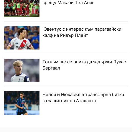
срещу Макаби Тел Авив
Ювентус с интерес към парагвайски
халф на Ривър Плейт
Тотнъм ще се опита да задържи Лукас
Бергвал
Челси и Нюкасъл в трансферна битка
за защитник на Аталанта