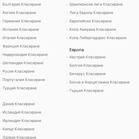
България Класиране
Шампионска лига Класиране
Англия Класиране
Лига Европа Класиране
Германия Класиране
Европейско Класиране
Испания Класиране
Копа Америка Класиране
Италия Класиране
Копа Либертадорес Класиране
Франция Класиране
Европа
Нидерландия Класиране
Австрия Класиране
Шотландия Класиране
Белгия Класиране
Русия Класиране
Беларус Класиране
Португалия Класиране
Босна и Херциговина Класиране
Турция Класиране
Гърция Класиране
Дания Класиране
Исландия Класиране
Ирландия Класиране
Кипър Класиране
Латвия Класиране