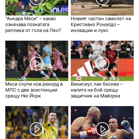
“Анкара Меси” – какво
Новият частен самолет на
означава познатата
Кристиано Роналдо –
реплика от гола на Лео?
иновации и лукс
Меси счупи нов рекорд в
Винисиус пак беснее –
МЛС с две асистенции
налита на бой срещу
срещу Ню Йорк
защитник на Майорка