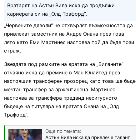
Вратарят на Астън Вила иска да продължи
кариерата си на „Олд Трафорд“.
„Червените дяволи“ не отхвърлят възможността да
привлекат заместник на Андре Онана през това
лято като Еми Мартинес настоява той да бъде този
страж.
Звездата под рамките на вратата на „Виланите“
отчаяно иска да премине в Ман Юнайтед през
настоящия трансферен прозорец като това ще бъде
мечтан трансфер за аржентинеца. Мартинес
настоява за трансфера предвид несигурното
бъдеще на титуляра на вратата Онана на „Олд
Трафорд“.
Още по темата:
Астън Вила иска да привлече талант