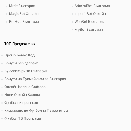
Mrbit България
AdmiralBet България
MagicBet Онлайн
ImperiaBet Онлайн
BetHub България
WebBet България
MyBet България
ТОП Предложения
Промо Бонус Код
Бонуси без депозит
Букмейкъри за България
Бонуси на Букмейкъри за България
Онлайн Казино Сайтове
Нови Онлайн Казина
Футболни прогнози
Класиране по Футболни Първенства
Футбол ТВ Програма