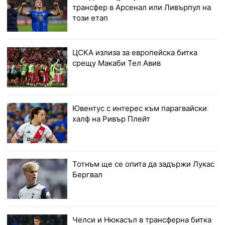
трансфер в Арсенал или Ливърпул на
този етап
ЦСКА излиза за европейска битка
срещу Макаби Тел Авив
Ювентус с интерес към парагвайски
халф на Ривър Плейт
Тотнъм ще се опита да задържи Лукас
Бергвал
Челси и Нюкасъл в трансферна битка