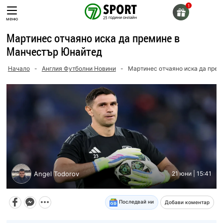
Skip
to
меню
content
Мартинес отчаяно иска да премине в
Манчестър Юнайтед
Начало
-
Англия Футболни Новини
-
Мартинес отчаяно иска да пре
Angel Todorov
21 юни | 15:41
Последвай ни
Добави коментар