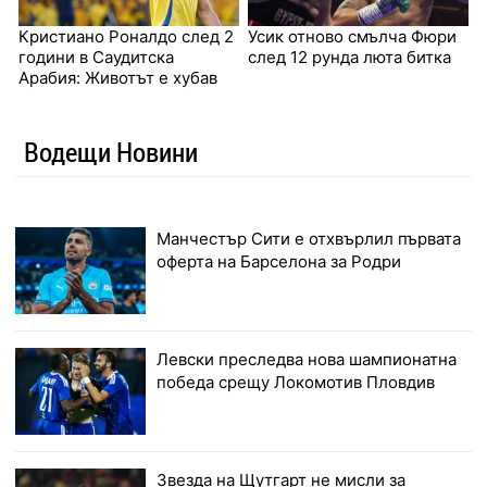
Кристиано Роналдо след 2
Усик отново смълча Фюри
години в Саудитска
след 12 рунда люта битка
Арабия: Животът е хубав
Водещи Новини
Манчестър Сити е отхвърлил първата
оферта на Барселона за Родри
Левски преследва нова шампионатна
победа срещу Локомотив Пловдив
Звезда на Щутгарт не мисли за