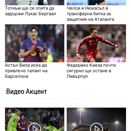
Тотнъм ще се опита да
Челси и Нюкасъл в
задържи Лукас Бергвал
трансферна битка за
защитник на Аталанта
Астън Вила иска да
Федерико Киеза почти
привлече талант на
сигурно ще остане в
Барселона
Ливърпул
Видео Акцент