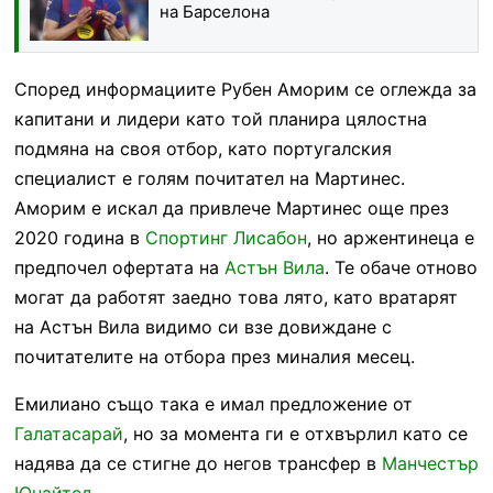
на Барселона
Според информациите Рубен Аморим се оглежда за
капитани и лидери като той планира цялостна
подмяна на своя отбор, като португалския
специалист е голям почитател на Мартинес.
Аморим е искал да привлече Мартинес още през
2020 година в
Спортинг Лисабон
, но аржентинеца е
предпочел офертата на
Астън Вила
. Те обаче отново
могат да работят заедно това лято, като вратарят
на Астън Вила видимо си взе довиждане с
почитателите на отбора през миналия месец.
Емилиано също така е имал предложение от
Галатасарай
, но за момента ги е отхвърлил като се
надява да се стигне до негов трансфер в
Манчестър
Юнайтед
.