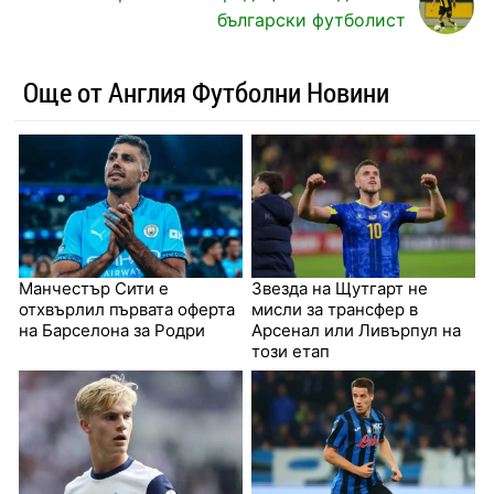
български футболист
Още от Англия Футболни Новини
Манчестър Сити е
Звезда на Щутгарт не
отхвърлил първата оферта
мисли за трансфер в
на Барселона за Родри
Арсенал или Ливърпул на
този етап