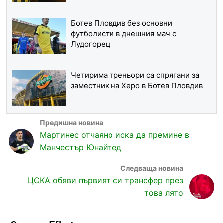
Ботев Пловдив без основни
футболисти в днешния мач с
Лудогорец
Четирима треньори са спрягани за
заместник на Херо в Ботев Пловдив
Мартинес отчаяно иска да премине в
Манчестър Юнайтед
ЦСКА обяви първият си трансфер през
това лято