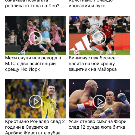
реплика от гола на Лео?
иновации и лукс
Меси счупи нов рекорд в
Винисиус пак беснее –
МЛС с две асистенции
налита на бой срещу
срещу Ню Йорк
защитник на Майорка
Кристиано Роналдо след 2
Усик отново смълча Фюри
години в Саудитска
след 12 рунда люта битка
Арабия: Животът е хубав