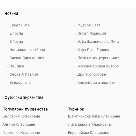
Новини
Ефбет Лига
Футбол Свят
Б Група
Лига 1 Франция
В Група
Уефа Шампионска Лига
Национални отбори
Уефа Лига Европа
Висша Лига Англия
Лига на конференциите
Ла Лига
Международен футбол
Сериа А Италия
Други спортове
Бундеслига
Коментари и анализи
Футболни първенства
Популярни първенства
Турнири
България Класиране
Шампионска лига Класиране
Англия Класиране
Лига Европа Класиране
Германия Класиране
Европейско Класиране