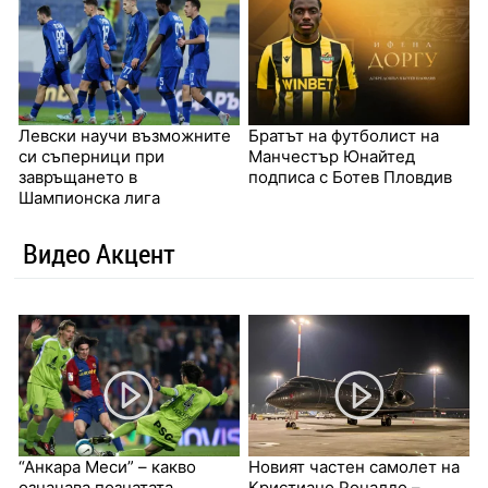
Левски научи възможните
Братът на футболист на
си съперници при
Манчестър Юнайтед
завръщането в
подписа с Ботев Пловдив
Шампионска лига
Видео Акцент
“Анкара Меси” – какво
Новият частен самолет на
означава познатата
Кристиано Роналдо –