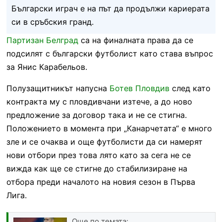
Български играч е на път да продължи кариерата
си в сръбския гранд.
Партизан Белград
са на финалната права да се
подсилят с български футболист като става въпрос
за Янис Карабельов.
Полузащитникът напусна
Ботев Пловдив
след като
контракта му с пловдивчани изтече, а до ново
предложение за договор така и не се стигна.
Положението в момента при „Канарчетата“ е много
зле и се очаква и още футболисти да си намерят
нови отбори през това лято като за сега не се
вижда как ще се стигне до стабилизиране на
отбора преди началото на новия сезон в Първа
Лига.
Още по темата: