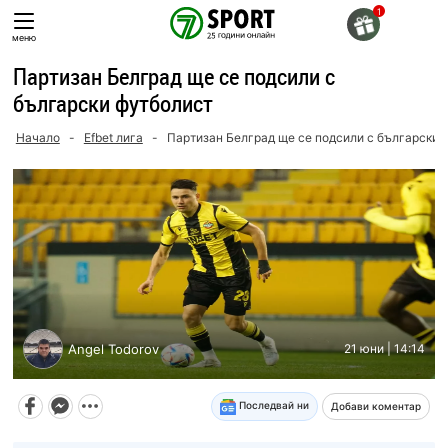
Skip
to
меню
content
Партизан Белград ще се подсили с
български футболист
Начало
-
Efbet лига
-
Партизан Белград ще се подсили с български 
Angel Todorov
21 юни | 14:14
Последвай ни
Добави коментар