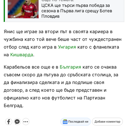
ЦСКА ще търси първа победа за
сезона в Първа лига срещу Ботев
Пловдив
Янис ще играе за втори път в своята кариера в
чужбина като той вече беше част от чуждестранен
отбор след като игра в
Унгария
като с фланелката
на
Кишварда
.
Карабельов все още е в
България
като се очаква
съвсем скоро да пътува до сръбската столица, за
да финализира сделката и да подпише своя
договор, а след което ще бъде представен и
официално като нов футболист на Партизан
Белград.
Последвай ни
Добави коментар