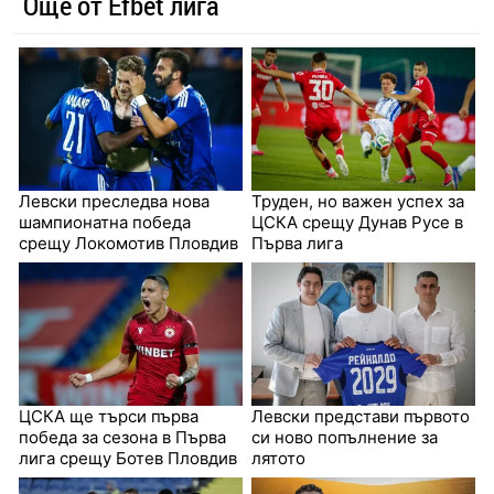
Още от Efbet лига
Левски преследва нова
Труден, но важен успех за
шампионатна победа
ЦСКА срещу Дунав Русе в
срещу Локомотив Пловдив
Първа лига
ЦСКА ще търси първа
Левски представи първото
победа за сезона в Първа
си ново попълнение за
лига срещу Ботев Пловдив
лятото