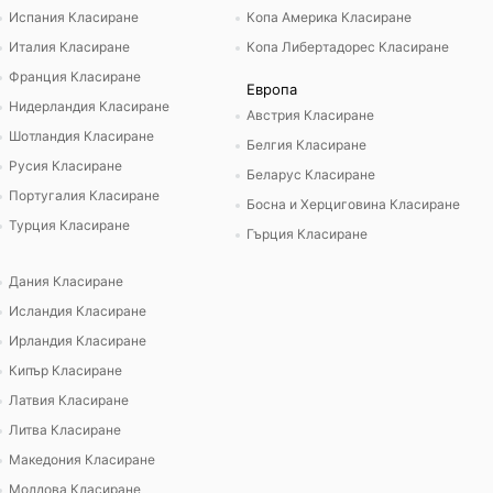
Испания Класиране
Копа Америка Класиране
Италия Класиране
Копа Либертадорес Класиране
Франция Класиране
Европа
Нидерландия Класиране
Австрия Класиране
Шотландия Класиране
Белгия Класиране
Русия Класиране
Беларус Класиране
Португалия Класиране
Босна и Херциговина Класиране
Турция Класиране
Гърция Класиране
Дания Класиране
Исландия Класиране
Ирландия Класиране
Кипър Класиране
Латвия Класиране
Литва Класиране
Македония Класиране
Молдова Класиране