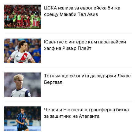
ЦСКА излиза за европейска битка
срещу Макаби Тел Авив
Ювентус с интерес към парагвайски
халф на Ривър Плейт
Тотнъм ще се опита да задържи Лукас
Бергвал
Челси и Нюкасъл в трансферна битка
за защитник на Аталанта