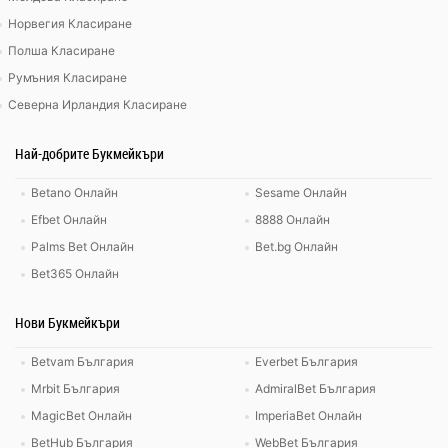
Норвегия Класиране
Полша Класиране
Румъния Класиране
Северна Ирландия Класиране
Най-добрите Букмейкъри
Betano Онлайн
Sesame Онлайн
Efbet Онлайн
8888 Онлайн
Palms Bet Онлайн
Bet.bg Онлайн
Bet365 Онлайн
Нови Букмейкъри
Betvam България
Everbet България
Mrbit България
AdmiralBet България
MagicBet Онлайн
ImperiaBet Онлайн
BetHub България
WebBet България