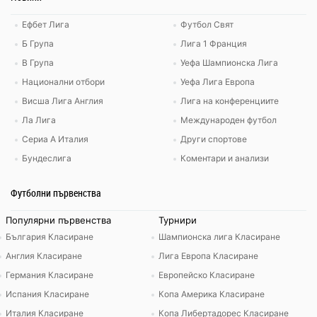
Ефбет Лига
Футбол Свят
Б Група
Лига 1 Франция
В Група
Уефа Шампионска Лига
Национални отбори
Уефа Лига Европа
Висша Лига Англия
Лига на конференциите
Ла Лига
Международен футбол
Сериа А Италия
Други спортове
Бундеслига
Коментари и анализи
Футболни първенства
Популярни първенства
Турнири
България Класиране
Шампионска лига Класиране
Англия Класиране
Лига Европа Класиране
Германия Класиране
Европейско Класиране
Испания Класиране
Копа Америка Класиране
Италия Класиране
Копа Либертадорес Класиране