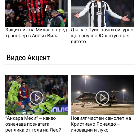
Защитник на Милан е пред
Дъглас Луис почти сигурно
трансфер в Астън Вила
ще напусне Ювентус през
лятото
Видео Акцент
“Анкара Меси” – какво
Новият частен самолет на
означава познатата
Кристиано Роналдо –
реплика от гола на Лео?
иновации и лукс