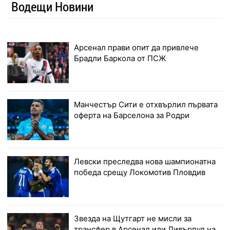
Водещи Новини
Арсенал прави опит да привлече
Брадли Баркола от ПСЖ
Манчестър Сити е отхвърлил първата
оферта на Барселона за Родри
Левски преследва нова шампионатна
победа срещу Локомотив Пловдив
Звезда на Щутгарт не мисли за
трансфер в Арсенал или Ливърпул на