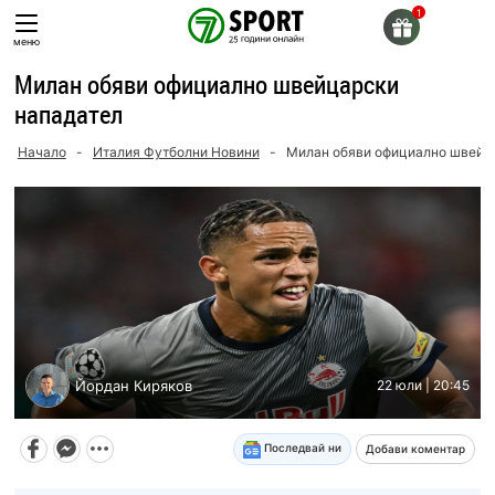
Skip
to
меню
content
Милан обяви официално швейцарски
нападател
Начало
-
Италия Футболни Новини
-
Милан обяви официално швейц
Йордан Киряков
22 юли | 20:45
Последвай ни
Добави коментар