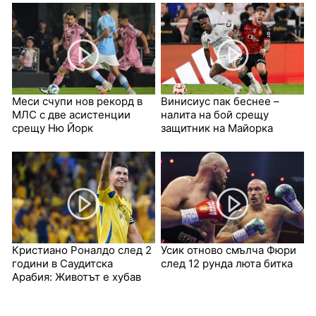
Меси счупи нов рекорд в
Винисиус пак беснее –
МЛС с две асистенции
налита на бой срещу
срещу Ню Йорк
защитник на Майорка
Кристиано Роналдо след 2
Усик отново смълча Фюри
години в Саудитска
след 12 рунда люта битка
Арабия: Животът е хубав