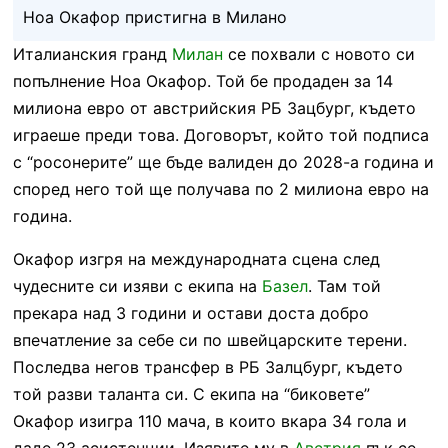
Ноа Окафор пристигна в Милано
Италианския гранд
Милан
се похвали с новото си
попълнение Ноа Окафор. Той бе продаден за 14
милиона евро от австрийския РБ Зацбург, където
играеше преди това. Договорът, който той подписа
с “росонерите” ще бъде валиден до 2028-а година и
според него той ще получава по 2 милиона евро на
година.
Окафор изгря на международната сцена след
чудесните си изяви с екипа на
Базел
. Там той
прекара над 3 години и остави доста добро
впечатление за себе си по швейцарските терени.
Последва негов трансфер в РБ Залцбург, където
той разви таланта си. С екипа на “биковете”
Окафор изигра 110 мача, в които вкара 34 гола и
даде 23 асистенции. Изявите му в
Австрия
пък се