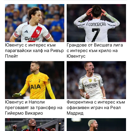
Ювентус с интерес към
Грандове от Висшата лига
парагвайски халф на Ривър
с интерес към крило на
Плейт
Ювентус
Ювентус и Наполи
Фиорентина с интерес към
преговавят за трансфер на
офанзивен играч на Реал
Гийермо Викарио
Мадрид