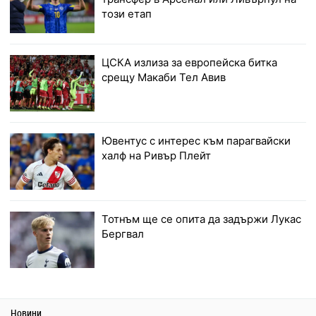
този етап
ЦСКА излиза за европейска битка
срещу Макаби Тел Авив
Ювентус с интерес към парагвайски
халф на Ривър Плейт
Тотнъм ще се опита да задържи Лукас
Бергвал
Новини