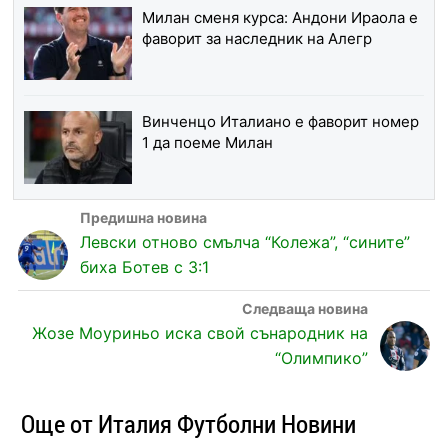
Милан сменя курса: Андони Ираола е
фаворит за наследник на Алегр
Винченцо Италиано е фаворит номер
1 да поеме Милан
Левски отново смълча “Колежа”, “сините”
биха Ботев с 3:1
Жозе Моуриньо иска свой сънародник на
“Олимпико”
Още от Италия Футболни Новини