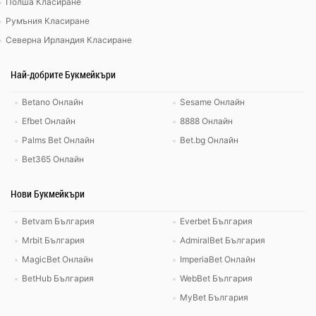
Полша Класиране
Румъния Класиране
Северна Ирландия Класиране
Най-добрите Букмейкъри
Betano Онлайн
Sesame Онлайн
Efbet Онлайн
8888 Онлайн
Palms Bet Онлайн
Bet.bg Онлайн
Bet365 Онлайн
Нови Букмейкъри
Betvam България
Everbet България
Mrbit България
AdmiralBet България
MagicBet Онлайн
ImperiaBet Онлайн
BetHub България
WebBet България
MyBet България