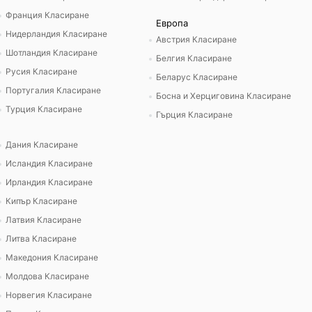
Франция Класиране
Европа
Нидерландия Класиране
Австрия Класиране
Шотландия Класиране
Белгия Класиране
Русия Класиране
Беларус Класиране
Португалия Класиране
Босна и Херциговина Класиране
Турция Класиране
Гърция Класиране
Дания Класиране
Исландия Класиране
Ирландия Класиране
Кипър Класиране
Латвия Класиране
Литва Класиране
Македония Класиране
Молдова Класиране
Норвегия Класиране