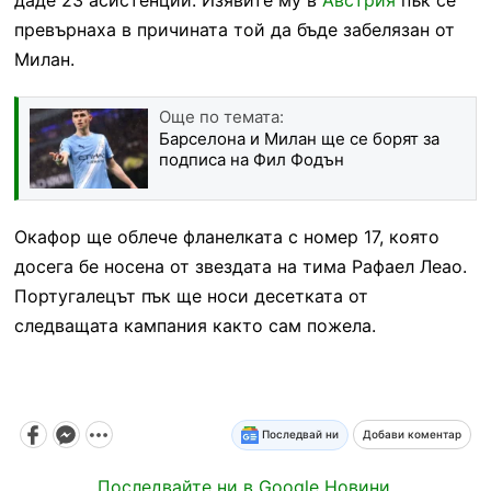
превърнаха в причината той да бъде забелязан от
Милан.
Още по темата:
Барселона и Милан ще се борят за
подписа на Фил Фодън
Окафор ще облече фланелката с номер 17, която
досега бе носена от звездата на тима Рафаел Леао.
Португалецът пък ще носи десетката от
следващата кампания както сам пожела.
Последвай ни
Добави коментар
Последвайте ни в Google Новини.