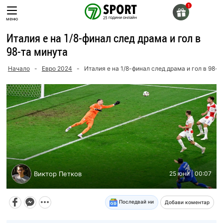
Skip
to
меню
content
Италия е на 1/8-финал след драма и гол в
98-та минута
Начало
-
Евро 2024
-
Италия е на 1/8-финал след драма и гол в 98-т
Виктор Петков
25 юни | 00:07
Последвай ни
Добави коментар