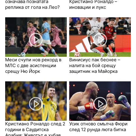
означава познатата
Кристиано Роналдо –
реплика от гола на Лео?
иновации и лукс
Меси счупи нов рекорд в
Винисиус пак беснее –
МЛС с две асистенции
налита на бой срещу
срещу Ню Йорк
защитник на Майорка
Кристиано Роналдо след 2
Усик отново смълча Фюри
години в Саудитска
след 12 рунда люта битка
Арабия: Животът е хубав