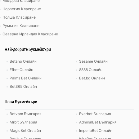
Молдова Класиране
Норвегия Класиране
Полша Класиране
Румъния Класиране
Северна Ирландия Класиране
Най-добрите Букмейкъри
Betano Онлайн
Sesame Онлайн
Efbet Онлайн
8888 Онлайн
Palms Bet Онлайн
Bet.bg Онлайн
Bet365 Онлайн
Нови Букмейкъри
Betvam България
Everbet България
Mrbit България
AdmiralBet България
MagicBet Онлайн
ImperiaBet Онлайн
BetHub България
WebBet България