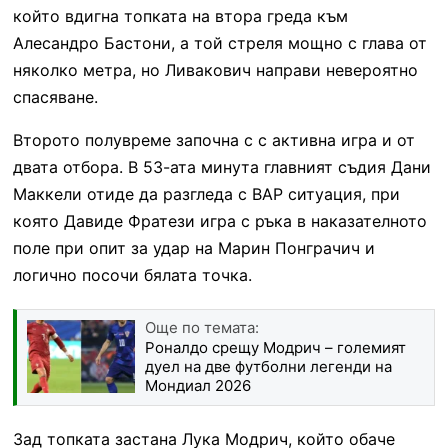
който вдигна топката на втора греда към
Алесандро Бастони, а той стреля мощно с глава от
няколко метра, но Ливакович направи невероятно
спасяване.
Второто полувреме започна с с активна игра и от
двата отбора. В 53-ата минута главният съдия Дани
Маккели отиде да разгледа с ВАР ситуация, при
която Давиде Фратези игра с ръка в наказателното
поле при опит за удар на Марин Понграчич и
логично посочи бялата точка.
Още по темата:
Роналдо срещу Модрич – големият
дуел на две футболни легенди на
Мондиал 2026
Зад топката застана Лука Модрич, който обаче