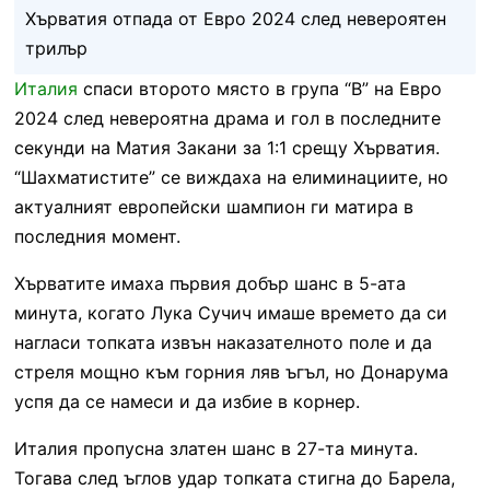
Хърватия отпада от Евро 2024 след невероятен
трилър
Италия
спаси второто място в група “В” на Евро
2024 след невероятна драма и гол в последните
секунди на Матия Закани за 1:1 срещу Хърватия.
“Шахматистите” се виждаха на елиминациите, но
актуалният европейски шампион ги матира в
последния момент.
Хърватите имаха първия добър шанс в 5-ата
минута, когато Лука Сучич имаше времето да си
нагласи топката извън наказателното поле и да
стреля мощно към горния ляв ъгъл, но Донарума
успя да се намеси и да избие в корнер.
Италия пропусна златен шанс в 27-та минута.
Тогава след ъглов удар топката стигна до Барела,