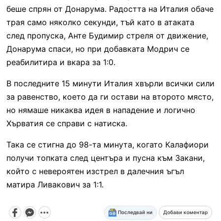
беше спрян от Донарума. Радостта на Италия обаче
трая само няколко секунди, тъй като в атаката
след пропуска, Анте Будимир стреля от движение,
Донарума спаси, но при добавката Модрич се
реабилитира и вкара за 1:0.
В последните 15 минути Италия хвърли всички сили
за равенство, което да ги остави на второто място,
но нямаше никаква идея в нападение и логично
Хърватия се справи с натиска.
Така се стигна до 98-та минута, когато Калафиори
получи топката след центъра и пусна към Закани,
който с невероятен изстрел в далечния ъгъл
матира Ливакович за 1:1.
Последвай ни
Добави коментар