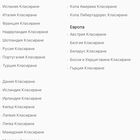
Испания Класиране
Копа Америка Класиране
Италия Класиране
Копа Либертадорес Класиране
Франция Класиране
Европа
Нидерландия Класиране
Австрия Класиране
Шотландия Класиране
Белгия Класиране
Русия Класиране
Беларус Класиране
Португалия Класиране
Босна и Херциговина Класиране
Турция Класиране
Гърция Класиране
Дания Класиране
Исландия Класиране
Ирландия Класиране
Кипър Класиране
Латвия Класиране
Литва Класиране
Македония Класиране