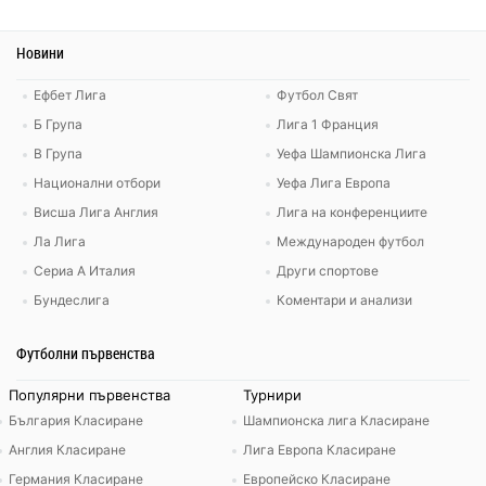
Новини
Ефбет Лига
Футбол Свят
Б Група
Лига 1 Франция
В Група
Уефа Шампионска Лига
Национални отбори
Уефа Лига Европа
Висша Лига Англия
Лига на конференциите
Ла Лига
Международен футбол
Сериа А Италия
Други спортове
Бундеслига
Коментари и анализи
Футболни първенства
Популярни първенства
Турнири
България Класиране
Шампионска лига Класиране
Англия Класиране
Лига Европа Класиране
Германия Класиране
Европейско Класиране