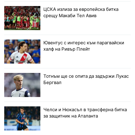
ЦСКА излиза за европейска битка
срещу Макаби Тел Авив
Ювентус с интерес към парагвайски
халф на Ривър Плейт
Тотнъм ще се опита да задържи Лукас
Бергвал
Челси и Нюкасъл в трансферна битка
за защитник на Аталанта