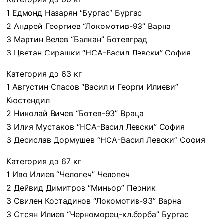
1 Едмонд Назарян “Бургас” Бургас
2 Андрей Георгиев “Локомотив-93” Варна
3 Мартин Велев “Балкан” Ботевград
3 Цветан Сирашки “НСА-Васил Левски” София
Категория до 63 кг
1 Августин Спасов “Васил и Георги Илиеви”
Кюстендил
2 Николай Вичев “Ботев-93” Враца
3 Илия Мустаков “НСА-Васил Левски” София
3 Десислав Дормушев “НСА-Васил Левски” София
Категория до 67 кг
1 Иво Илиев “Челопеч” Челопеч
2 Дейвид Димитров “Миньор” Перник
3 Свилен Костадинов “Локомотив-93” Варна
3 Стоян Илиев “Черноморец-кл.борба” Бургас