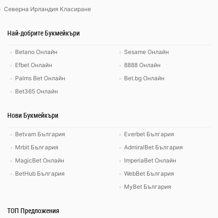
Северна Ирландия Класиране
Най-добрите Букмейкъри
Betano Онлайн
Sesame Онлайн
Efbet Онлайн
8888 Онлайн
Palms Bet Онлайн
Bet.bg Онлайн
Bet365 Онлайн
Нови Букмейкъри
Betvam България
Everbet България
Mrbit България
AdmiralBet България
MagicBet Онлайн
ImperiaBet Онлайн
BetHub България
WebBet България
MyBet България
ТОП Предложения