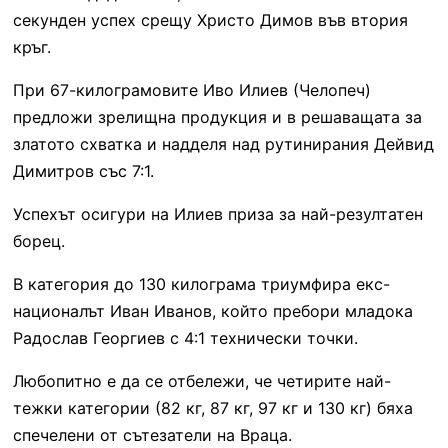
секунден успех срещу Христо Димов във втория
кръг.
При 67-килограмовите Иво Илиев (Челопеч)
предложи зрелищна продукция и в решаващата за
златото схватка и надделя над рутинирания Дейвид
Димитров със 7:1.
Успехът осигури на Илиев приза за най-резултатен
борец.
В категория до 130 килограма триумфира екс-
националът Иван Иванов, който пребори младока
Радослав Георгиев с 4:1 технически точки.
Любопитно е да се отбележи, че четирите най-
тежки категории (82 кг, 87 кг, 97 кг и 130 кг) бяха
спечелени от сътезатели на Враца.