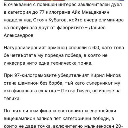
В очаквания с повишен интерес заключителен дуел
в категория до 77 килограма Айк Мнацаканян
надделя над Стоян Кубатов, който вчера елиминира
на полуфинала друг от фаворитите – Даниел
Александров.
Натурализираният арменец спечели с 6:0, като това
бе четвъртата му поредна победа, в която не
инкасира нито една техническа точка.
При 97-килограмовите убедителният Кирил Милов
стана шампион без борба, тъй като съперникът му
във финалната схватка – Петър Гичев, не излезе на
тепиха.
По пътя си към финала световният и европейски
вицешампион записа пет категорични победи, в
които не даде точка, включително мълниеносен 20-