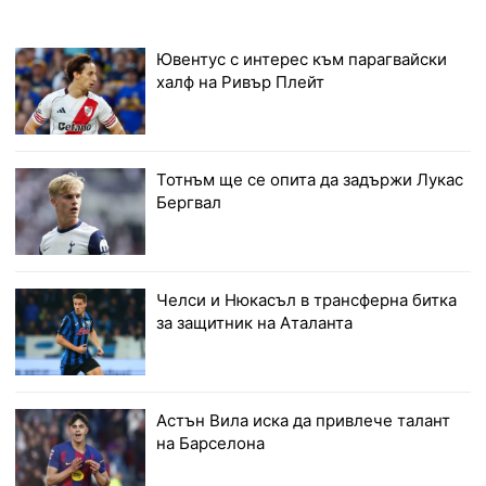
Ювентус с интерес към парагвайски
халф на Ривър Плейт
Тотнъм ще се опита да задържи Лукас
Бергвал
Челси и Нюкасъл в трансферна битка
за защитник на Аталанта
Астън Вила иска да привлече талант
на Барселона