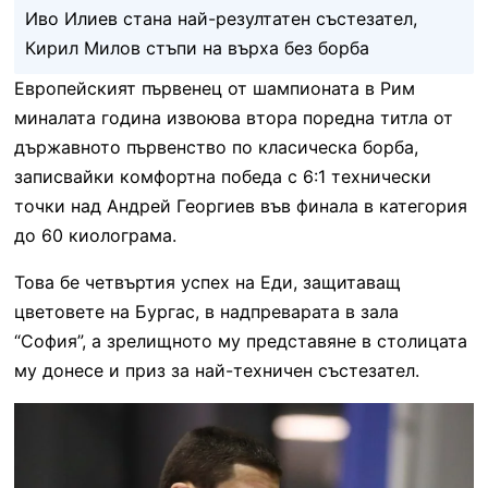
Иво Илиев стана най-резултатен състезател,
Кирил Милов стъпи на върха без борба
Европейският първенец от шампионата в Рим
миналата година извоюва втора поредна титла от
държавното първенство по класическа борба,
записвайки комфортна победа с 6:1 технически
точки над Андрей Георгиев във финала в категория
до 60 киолограма.
Това бе четвъртия успех на Еди, защитаващ
цветовете на Бургас, в надпреварата в зала
“София”, а зрелищното му представяне в столицата
му донесе и приз за най-техничен състезател.