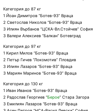
Категория до 87 кг
1 Йоан Димитров “Ботев-93” Враца
2 Светослав Николов “Ботев-93” Враца
3 Илиян Върбанов “ЦСКА-Вл.Стойчев” София
3 Валери Алексиев “Балкан” Ботевград
Категория до 97 кг
1 Кирил Милов “Ботев-93” Враца
2 Петър Гичев “Локомотив” Пловдив
3 Илиян Лазаров “Ботев-93” Враца
3 Мариян Маринов “Ботев-93” Враца
Категория до 130 кг
1 Иван Иванов “Ботев-93” Враца
2 Радослав Георгиев “
Берое
” Стара Загора
3 Емилиян Лазаров “Ботев-93” Враца
3 Асен Петров “НСА-Васил Левски” София