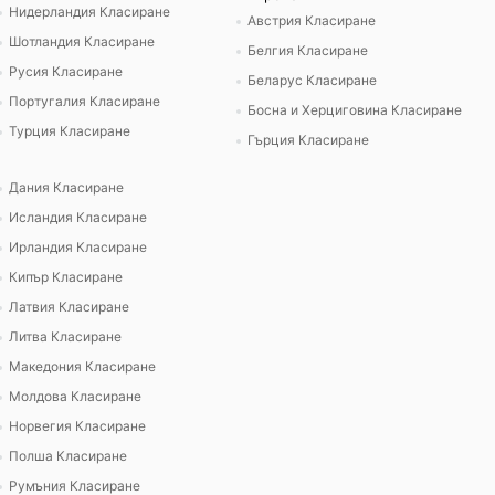
Нидерландия Класиране
Австрия Класиране
Шотландия Класиране
Белгия Класиране
Русия Класиране
Беларус Класиране
Португалия Класиране
Босна и Херциговина Класиране
Турция Класиране
Гърция Класиране
Дания Класиране
Исландия Класиране
Ирландия Класиране
Кипър Класиране
Латвия Класиране
Литва Класиране
Македония Класиране
Молдова Класиране
Норвегия Класиране
Полша Класиране
Румъния Класиране