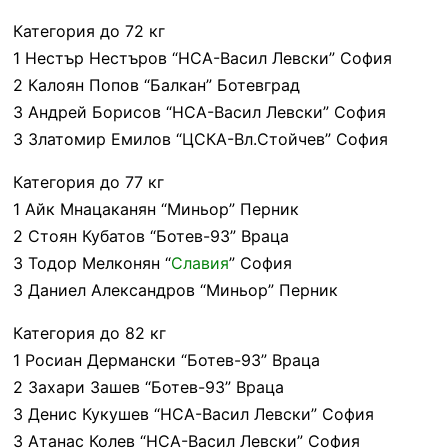
Категория до 72 кг
1 Нестър Нестъров “НСА-Васил Левски” София
2 Калоян Попов “Балкан” Ботевград
3 Андрей Борисов “НСА-Васил Левски” София
3 Златомир Емилов “ЦСКА-Вл.Стойчев” София
Категория до 77 кг
1 Айк Мнацаканян “Миньор” Перник
2 Стоян Кубатов “Ботев-93” Враца
3 Тодор Мелконян “
Славия
” София
3 Даниел Александров “Миньор” Перник
Категория до 82 кг
1 Росиан Дермански “Ботев-93” Враца
2 Захари Зашев “Ботев-93” Враца
3 Денис Кукушев “НСА-Васил Левски” София
3 Атанас Колев “НСА-Васил Левски” София