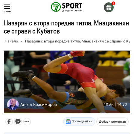
Skip
to
меню
content
Назарян с втора поредна титла, Мнацаканян
се справи с Кубатов
Начало
-
Назарян с втора поредна титла, Мнацаканян се справи с Куб
Ангел Красимиров
10 ян. | 14:30
Последвай ни
Добави коментар