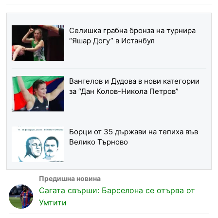
Селишка грабна бронза на турнира
“Яшар Догу” в Истанбул
Вангелов и Дудова в нови категории
за “Дан Колов-Никола Петров”
Борци от 35 държави на тепиха във
Велико Търново
Сагата свърши: Барселона се отърва от
Умтити