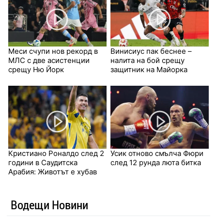
Меси счупи нов рекорд в
Винисиус пак беснее –
МЛС с две асистенции
налита на бой срещу
срещу Ню Йорк
защитник на Майорка
Кристиано Роналдо след 2
Усик отново смълча Фюри
години в Саудитска
след 12 рунда люта битка
Арабия: Животът е хубав
Водещи Новини