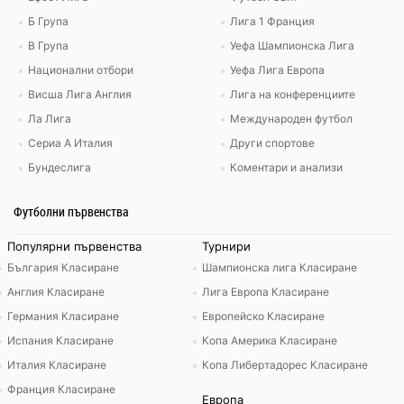
Б Група
Лига 1 Франция
В Група
Уефа Шампионска Лига
Национални отбори
Уефа Лига Европа
Висша Лига Англия
Лига на конференциите
Ла Лига
Международен футбол
Сериа А Италия
Други спортове
Бундеслига
Коментари и анализи
Футболни първенства
Популярни първенства
Турнири
България Класиране
Шампионска лига Класиране
Англия Класиране
Лига Европа Класиране
Германия Класиране
Европейско Класиране
Испания Класиране
Копа Америка Класиране
Италия Класиране
Копа Либертадорес Класиране
Франция Класиране
Европа