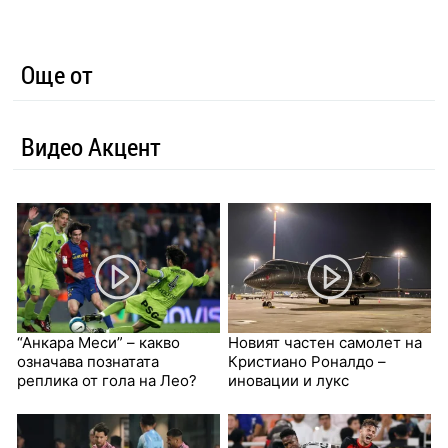
Още от
Видео Акцент
“Анкара Меси” – какво
Новият частен самолет на
означава познатата
Кристиано Роналдо –
реплика от гола на Лео?
иновации и лукс