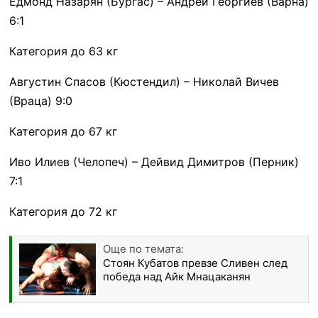
Едмонд Назарян (Бургас) – Андрей Георгиев (Варна)
6:1
Категория до 63 кг
Августин Спасов (Кюстендил) – Николай Вичев
(Враца) 9:0
Категория до 67 кг
Иво Илиев (Челопеч) – Дейвид Димитров (Перник)
7:1
Категория до 72 кг
Още по темата:
Стоян Кубатов превзе Сливен след
победа над Айк Мнацаканян