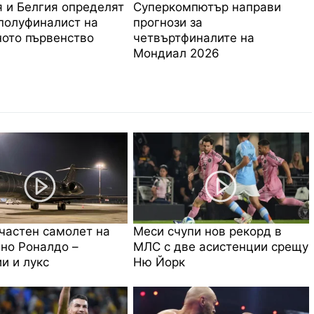
 и Белгия определят
Суперкомпютър направи
полуфиналист на
прогнози за
ото първенство
четвъртфиналите на
Мондиал 2026
частен самолет на
Меси счупи нов рекорд в
но Роналдо –
МЛС с две асистенции срещу
и и лукс
Ню Йорк