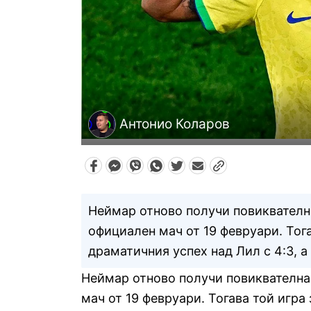
Антонио Коларов
Неймар отново получи повиквателна 
официален мач от 19 февруари. Тог
драматичния успех над Лил с 4:3, а
Неймар отново получи повиквателна з
мач от 19 февруари. Тогава той игр