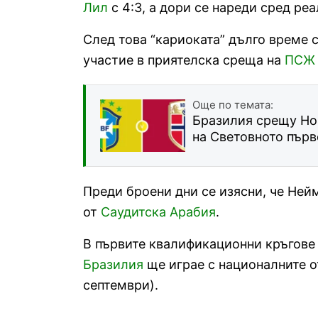
Лил
с 4:3, а дори се нареди сред ре
След това “кариоката” дълго време с
участие в приятелска среща на
ПСЖ
Още по темата:
Бразилия срещу Нор
на Световното първ
Преди броени дни се изясни, че Ней
от
Саудитска Арабия
.
В първите квалификационни кръгове
Бразилия
ще играе с националните 
септември).