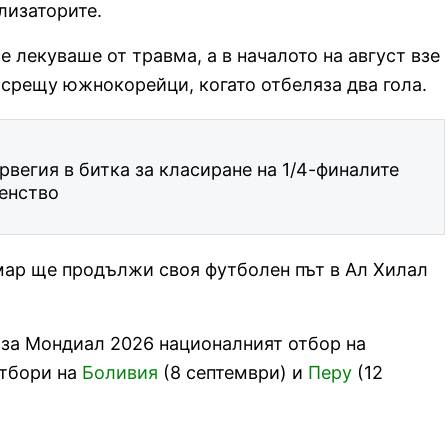
ализаторите.
е лекуваше от травма, а в началото на август взе
срещу южнокорейци, когато отбеляза два гола.
вегия в битка за класиране на 1/4-финалите
енство
мар ще продължи своя футболен път в Ал Хилал
 за Мондиал 2026 националният отбор на
отбори на
Боливия
(8 септември) и
Перу
(12