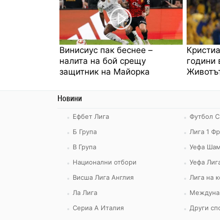
Винисиус пак беснее –
Кристиа
налита на бой срещу
години 
защитник на Майорка
Животът
Новини
Ефбет Лига
Футбол С
Б Група
Лига 1 Ф
В Група
Уефа Шам
Национални отбори
Уефа Лиг
Висша Лига Англия
Лига на 
Ла Лига
Междуна
Сериа А Италия
Други сп