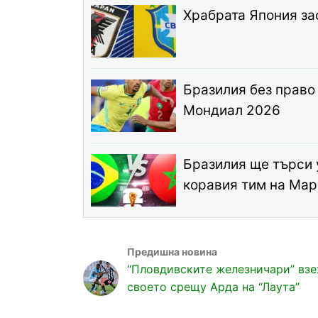
Храбрата Япония за
Бразилия без право
Мондиал 2026
Бразилия ще търси
коравия тим на Мар
“Пловдивските железничари” взе
своето срещу Арда на “Лаута”