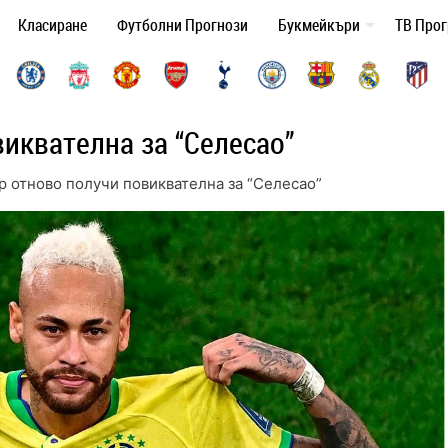
Класиране
Футболни Прогнози
Букмейкъри
ТВ Про
иквателна за “Селесао”
 отново получи повиквателна за “Селесао”