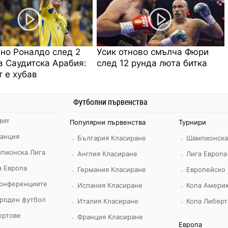
но Роналдо след 2
Усик отново смълча Фюри
в Саудитска Арабия:
след 12 рунда люта битка
 е хубав
Футболни първенства
вят
Популярни първенства
Турнири
ранция
България Класиране
Шампионска
пионска Лига
Англия Класиране
Лига Европа
а Европа
Германия Класиране
Европейско
конференциите
Испания Класиране
Копа Америк
роден футбол
Италия Класиране
Копа Либерт
ортове
Франция Класиране
Европа