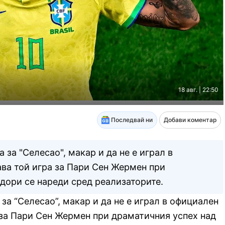
18 авг. | 22:50
Последвай ни
Добави коментар
за "Селесао", макар и да не е играл в
ава той игра за Пари Сен Жермен при
 дори се нареди сред реализаторите.
а “Селесао”, макар и да не е играл в официален
а за Пари Сен Жермен при драматичния успех над