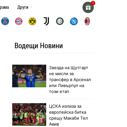
грама
Други
Водещи Новини
Звезда на Щутгарт
не мисли за
трансфер в Арсенал
или Ливърпул на
този етап
ЦСКА излиза за
европейска битка
срещу Макаби Тел
Авив