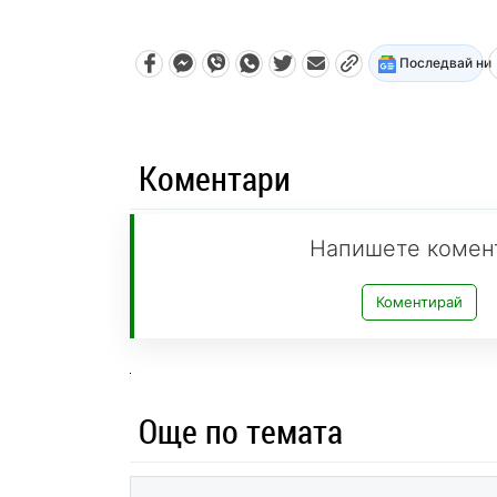
Последвай ни
Коментари
Напишете комен
Коментирай
Още по темата