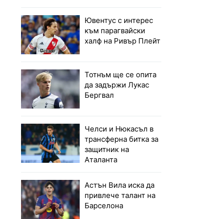
Ювентус с интерес
към парагвайски
халф на Ривър Плейт
Тотнъм ще се опита
да задържи Лукас
Бергвал
Челси и Нюкасъл в
трансферна битка за
защитник на
Аталанта
Астън Вила иска да
привлече талант на
Барселона