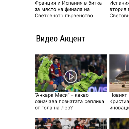
Франция и Испания в битка
Испания
за място на финала на
втория 
Световното първенство
Световн
Видео Акцент
“Анкара Меси” – какво
Новият 
означава познатата реплика
Кристиа
от гола на Лео?
иноваци