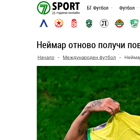
Skip
БГ Футбол
Футбол
to
content
Неймар отново получи пов
Начало
-
Международен футбол
-
Неймар