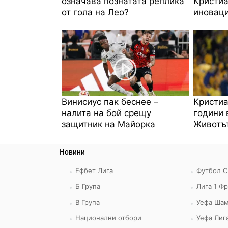
означава познатата реплика
Кристиа
от гола на Лео?
иноваци
Винисиус пак беснее –
Кристиа
налита на бой срещу
години 
защитник на Майорка
Животът
Новини
Ефбет Лига
Футбол С
Б Група
Лига 1 Ф
В Група
Уефа Шам
Национални отбори
Уефа Лиг