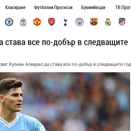
Класиране
Футболни Прогнози
Букмейкъри
ТВ Про
а става все по-добър в следващите
ват Хулиан Алварес да става все по-добър в следващите го