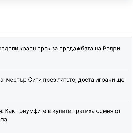
едели краен срок за продажбата на Родри
анчестър Сити през лятото, доста играчи ще
: Как триумфите в купите пратиха осмия от
опа