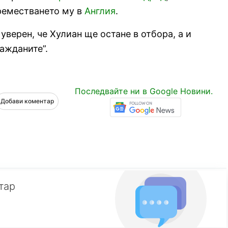
реместването му в
Англия
.
верен, че Хулиан ще остане в отбора, а и
ажданите”.
Последвайте ни в Google Новини.
Добави коментар
тар