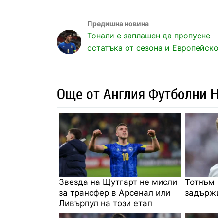
Тонали е заплашен да пропусне
остатъка от сезона и Европейск
Още от Англия Футболни 
Звезда на Щутгарт не мисли
Тотнъм 
за трансфер в Арсенал или
задържи
Ливърпул на този етап