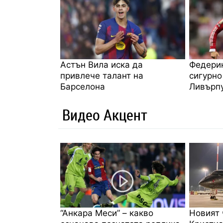
Астън Вила иска да
Федерик
привлече талант на
сигурно
Барселона
Ливърп
Видео Акцент
“Анкара Меси” – какво
Новият 