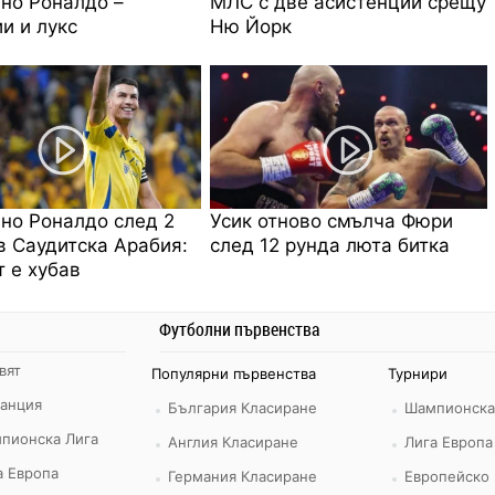
но Роналдо –
МЛС с две асистенции срещу
и и лукс
Ню Йорк
но Роналдо след 2
Усик отново смълча Фюри
в Саудитска Арабия:
след 12 рунда люта битка
 е хубав
Футболни първенства
вят
Популярни първенства
Турнири
ранция
България Класиране
Шампионска
пионска Лига
Англия Класиране
Лига Европа
а Европа
Германия Класиране
Европейско