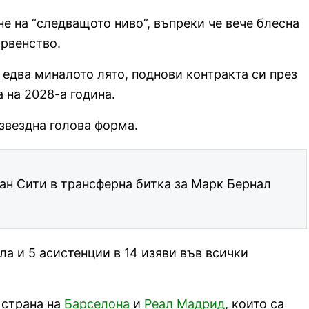
е на “следващото ниво”, въпреки че вече блесна
ървенство.
 едва миналото лято, поднови контракта си през
а на 2028-а година.
 звездна голова форма.
ан Сити в трансферна битка за Марк Бернал
ла и 5 асистенции в 14 изяви във всички
 страна на
Барселона
и
Реал Мадрид
, които са