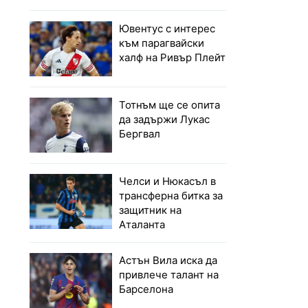
Ювентус с интерес
към парагвайски
халф на Ривър Плейт
Тотнъм ще се опита
да задържи Лукас
Бергвал
Челси и Нюкасъл в
трансферна битка за
защитник на
Аталанта
Астън Вила иска да
привлече талант на
Барселона