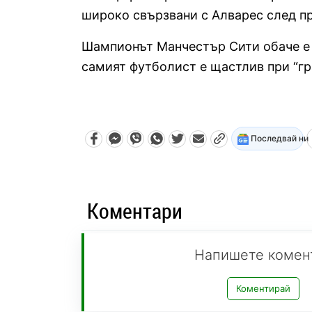
широко свързвани с Алварес след п
Шампионът Манчестър Сити обаче е у
самият футболист е щастлив при “гр
Последвай ни
Коментари
Напишете комен
Коментирай