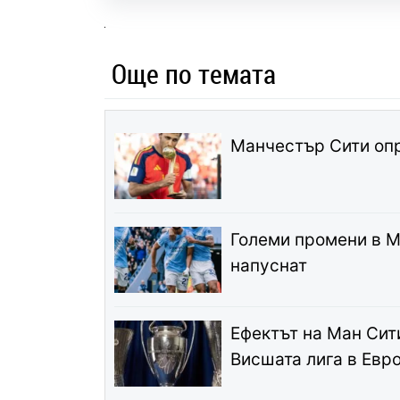
Още по темата
Манчестър Сити опр
Големи промени в М
напуснат
Ефектът на Ман Сити
Висшата лига в Евр