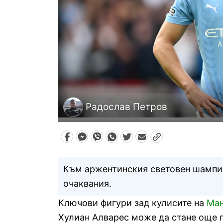
Радослав Петров
Към аржентинския световен шампио
очаквания.
Ключови фигури зад кулисите на
Ман
Хулиан Алварес може да стане още 