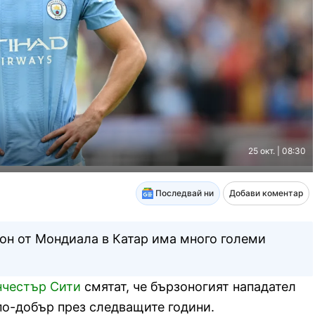
25 окт. | 08:30
Последвай ни
Добави коментар
н от Мондиала в Катар има много големи
честър Сити
смятат, че бързоногият нападател
по-добър през следващите години.