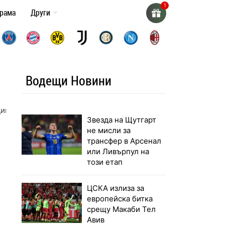
грама
Други
Водещи Новини
дини
Звезда на Щутгарт
не мисли за
трансфер в Арсенал
или Ливърпул на
този етап
ЦСКА излиза за
европейска битка
срещу Макаби Тел
Авив