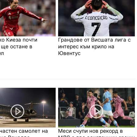
о Киеза почти
Грандове от Висшата лига с
 ще остане в
интерес към крило на
ул
Ювентус
частен самолет на
Меси счупи нов рекорд в