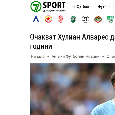
Skip
БГ Футбол
Футбол
to
content
Очакват Хулиан Алварес д
години
Начало
-
Англия Футболни Новини
-
Очак