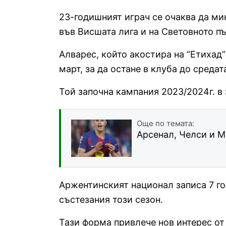
23-годишният играч се очаква да мин
във Висшата лига и на Световното п
Алварес, който акостира на “Етихад”
март, за да остане в клуба до средат
Той започна кампания 2023/2024г. в
Още по темата:
Арсенал, Челси и М
Аржентинският национал записа 7 го
състезания този сезон.
Тази форма привлече нов интерес от