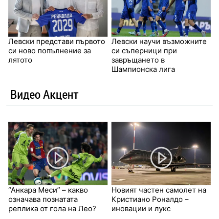
Левски представи първото
Левски научи възможните
си ново попълнение за
си съперници при
лятото
завръщането в
Шампионска лига
Видео Акцент
“Анкара Меси” – какво
Новият частен самолет на
означава познатата
Кристиано Роналдо –
реплика от гола на Лео?
иновации и лукс