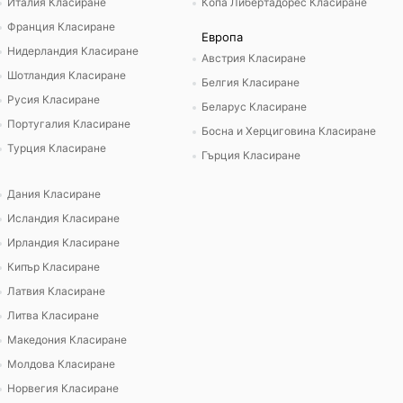
Италия Класиране
Копа Либертадорес Класиране
Франция Класиране
Европа
Нидерландия Класиране
Австрия Класиране
Шотландия Класиране
Белгия Класиране
Русия Класиране
Беларус Класиране
Португалия Класиране
Босна и Херциговина Класиране
Турция Класиране
Гърция Класиране
Дания Класиране
Исландия Класиране
Ирландия Класиране
Кипър Класиране
Латвия Класиране
Литва Класиране
Македония Класиране
Молдова Класиране
Норвегия Класиране