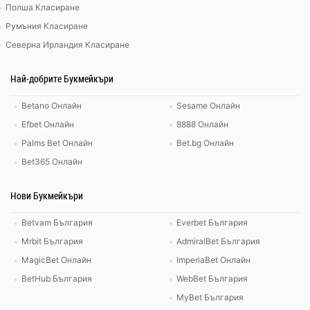
Полша Класиране
Румъния Класиране
Северна Ирландия Класиране
Най-добрите Букмейкъри
Betano Онлайн
Sesame Онлайн
Efbet Онлайн
8888 Онлайн
Palms Bet Онлайн
Bet.bg Онлайн
Bet365 Онлайн
Нови Букмейкъри
Betvam България
Everbet България
Mrbit България
AdmiralBet България
MagicBet Онлайн
ImperiaBet Онлайн
BetHub България
WebBet България
MyBet България