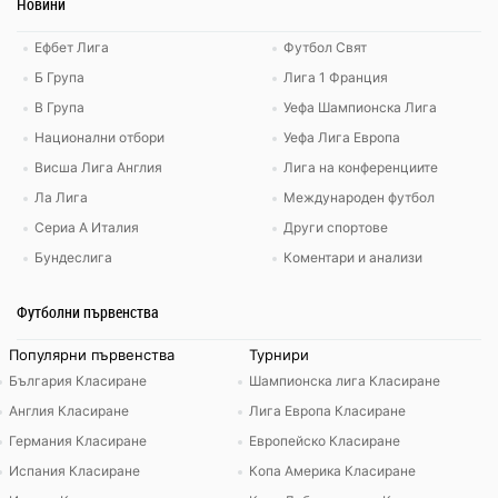
Новини
Ефбет Лига
Футбол Свят
Б Група
Лига 1 Франция
В Група
Уефа Шампионска Лига
Национални отбори
Уефа Лига Европа
Висша Лига Англия
Лига на конференциите
Ла Лига
Международен футбол
Сериа А Италия
Други спортове
Бундеслига
Коментари и анализи
Футболни първенства
Популярни първенства
Турнири
България Класиране
Шампионска лига Класиране
Англия Класиране
Лига Европа Класиране
Германия Класиране
Европейско Класиране
Испания Класиране
Копа Америка Класиране