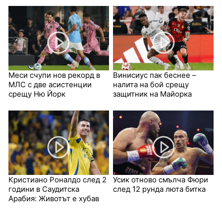
Меси счупи нов рекорд в
Винисиус пак беснее –
МЛС с две асистенции
налита на бой срещу
срещу Ню Йорк
защитник на Майорка
Кристиано Роналдо след 2
Усик отново смълча Фюри
години в Саудитска
след 12 рунда люта битка
Арабия: Животът е хубав