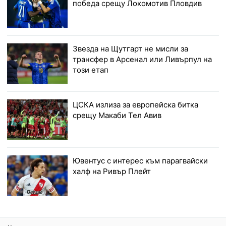
победа срещу Локомотив Пловдив
Звезда на Щутгарт не мисли за
трансфер в Арсенал или Ливърпул на
този етап
ЦСКА излиза за европейска битка
срещу Макаби Тел Авив
Ювентус с интерес към парагвайски
халф на Ривър Плейт