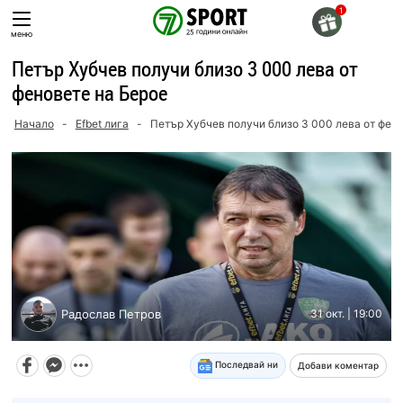
Skip
to
меню
content
Петър Хубчев получи близо 3 000 лева от
феновете на Берое
Начало
-
Efbet лига
-
Петър Хубчев получи близо 3 000 лева от фен
Радослав Петров
31 окт. | 19:00
Последвай ни
Добави коментар