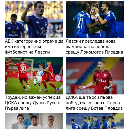
АЕК категорично отрече да
Левски преследва нова
има интерес към
шампионатна победа
футболист на Левски
срещу Локомотив Пловдив
Труден, но важен успех за
ЦСКА ще търси първа
ЦСКА срещу Дунав Русе в
победа за сезона в Първа
Първа лига
лига срещу Ботев Пловдив