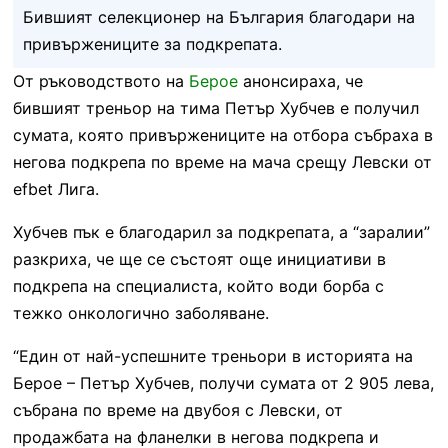
Бившият селекционер на България благодари на
привържениците за подкрепата.
От ръководството на
Берое
анонсираха, че
бившият треньор на тима Петър Хубчев е получил
сумата, която привържениците на отбора събраха в
негова подкрепа по време на мача срещу Левски от
efbet Лига.
Хубчев пък е благодарил за подкрепата, а “заралии”
разкриха, че ще се състоят още инициативи в
подкрепа на специалиста, който води борба с
тежко онкологично заболяване.
“Един от най-успешните треньори в историята на
Берое – Петър Хубчев, получи сумата от 2 905 лева,
събрана по време на двубоя с Левски, от
продажбата на фланелки в негова подкрепа и