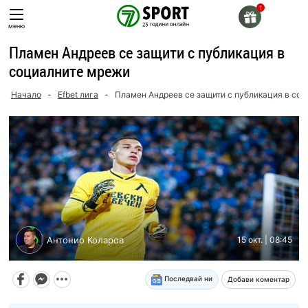
Skip
to
меню
content
Пламен Андреев се защити с публикация в
социалните мрежи
Начало
-
Efbet лига
-
Пламен Андреев се защити с публикация в со
Антонио Коларов
15 окт. | 08:45
Последвай ни
Добави коментар