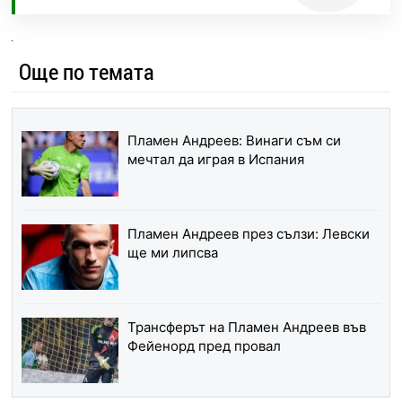
Още по темата
Пламен Андреев: Винаги съм си
мечтал да играя в Испания
Пламен Андреев през сълзи: Левски
ще ми липсва
Трансферът на Пламен Андреев във
Фейенорд пред провал