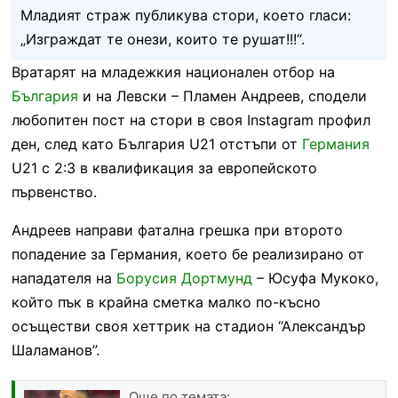
Младият страж публикува стори, което гласи:
„Изграждат те онези, които те рушат!!!“.
Вратарят на младежкия национален отбор на
България
и на Левски – Пламен Андреев, сподели
любопитен пост на стори в своя Instagram профил
ден, след като България U21 отстъпи от
Германия
U21 с 2:3 в квалификация за европейското
първенство.
Андреев направи фатална грешка при второто
попадение за Германия, което бе реализирано от
нападателя на
Борусия Дортмунд
– Юсуфа Мукоко,
който пък в крайна сметка малко по-късно
осъществи своя хеттрик на стадион “Александър
Шаламанов”.
Още по темата: