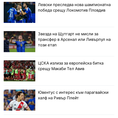
Левски преследва нова шампионатна
победа срещу Локомотив Пловдив
Звезда на Щутгарт не мисли за
трансфер в Арсенал или Ливърпул на
този етап
ЦСКА излиза за европейска битка
срещу Макаби Тел Авив
Ювентус с интерес към парагвайски
халф на Ривър Плейт