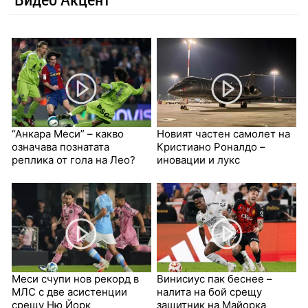
“Анкара Меси” – какво
Новият частен самолет на
означава познатата
Кристиано Роналдо –
реплика от гола на Лео?
иновации и лукс
Меси счупи нов рекорд в
Винисиус пак беснее –
МЛС с две асистенции
налита на бой срещу
срещу Ню Йорк
защитник на Майорка