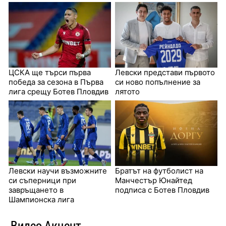
ЦСКА ще търси първа
Левски представи първото
победа за сезона в Първа
си ново попълнение за
лига срещу Ботев Пловдив
лятото
Левски научи възможните
Братът на футболист на
си съперници при
Манчестър Юнайтед
завръщането в
подписа с Ботев Пловдив
Шампионска лига
Видео Акцент