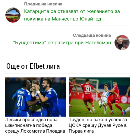
Катарците се отказват от желанието за
покупка на Манчестър Юнайтед
“Бундестима” се разигра при Нагелсман
Още от Efbet лига
Левски преследва нова
Труден, но важен успех за
шампионатна победа
ЦСКА срещу Дунав Русе в
срещу Локомотив Пловдив
Първа лига