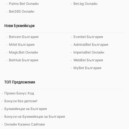
Palms Bet Онлайн
Bet.bg Онлайн
Bet365 Онлайн
Нови Букмейкъри
Betvam България
Everbet България
Mrbit България
AdmiralBet България
MagicBet Онлайн
ImperiaBet Онлайн
BetHub България
WebBet България
MyBet България
ТОП Предложения
Промо Бонус Код
Бонуси без депозит
Букмейкъри за България
Бонуси на Букмейкъри за България
Онлайн Казино Сайтове