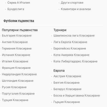
Сериа А Италия
Други спортове
Бундеслига
Коментари и анализи
Футболни първенства
Популярни първенства
Турнири
България Класиране
Шампионска лига Класиране
Англия Класиране
Лига Европа Класиране
Германия Класиране
Европейско Класиране
Испания Класиране
Копа Америка Класиране
Италия Класиране
Копа Либертадорес Класиране
Франция Класиране
Европа
Нидерландия Класиране
Австрия Класиране
Шотландия Класиране
Белгия Класиране
Русия Класиране
Беларус Класиране
Португалия Класиране
Босна и Херциговина Класиране
Турция Класиране
Гърция Класиране