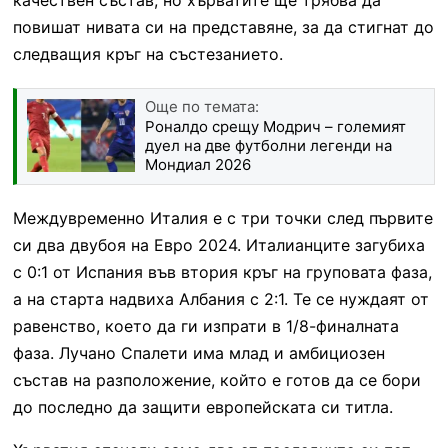
повишат нивата си на представяне, за да стигнат до
следващия кръг на състезанието.
Още по темата:
Роналдо срещу Модрич – големият
дуел на две футболни легенди на
Мондиал 2026
Междувременно Италия е с три точки след първите
си два двубоя на Евро 2024. Италианците загубиха
с 0:1 от Испания във втория кръг на груповата фаза,
а на старта надвиха Албания с 2:1. Те се нуждаят от
равенство, което да ги изпрати в 1/8-финалната
фаза. Лучано Спалети има млад и амбициозен
състав на разположение, който е готов да се бори
до последно да защити европейската си титла.