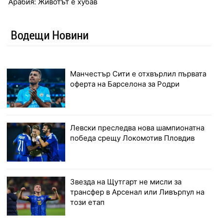
Арабия: Животът е хубав
Водещи Новини
Манчестър Сити е отхвърлил първата
оферта на Барселона за Родри
Левски преследва нова шампионатна
победа срещу Локомотив Пловдив
Звезда на Щутгарт не мисли за
трансфер в Арсенал или Ливърпул на
този етап