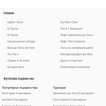
Новини
Ефбет Лига
Футбол Свят
Б Група
Лига 1 Франция
В Група
Уефа Шампионска Лига
Национални отбори
Уефа Лига Европа
Висша Лига Англия
Лига на конференциите
Ла Лига
Международен футбол
Сериа А Италия
Други спортове
Бундеслига
Коментари и анализи
Футболни първенства
Популярни първенства
Турнири
България Класиране
Шампионска лига Класиране
Англия Класиране
Лига Европа Класиране
Германия Класиране
Европейско Класиране