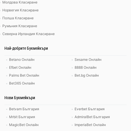
Молдова Класиране
Норвегия Класиране
Полша Класиране
Румъния Класиране
Северна Ирландия Класиране
Най-добрите Букмейкъри
Betano Онлайн
Sesame Онлайн
Efbet Онлайн
8888 Онлайн
Palms Bet Онлайн
Bet.bg Онлайн
Bet365 Онлайн
Нови Букмейкъри
Betvam България
Everbet България
Mrbit България
AdmiralBet България
MagicBet Онлайн
ImperiaBet Онлайн