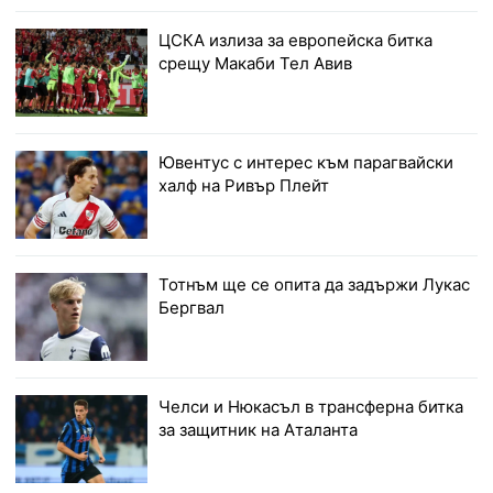
ЦСКА излиза за европейска битка
срещу Макаби Тел Авив
Ювентус с интерес към парагвайски
халф на Ривър Плейт
Тотнъм ще се опита да задържи Лукас
Бергвал
Челси и Нюкасъл в трансферна битка
за защитник на Аталанта