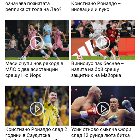
означава познатата
Кристиано Роналдо –
реплика от гола на Лео?
иновации и лукс
Меси счупи нов рекорд в
Винисиус пак беснее –
МЛС с две асистенции
налита на бой срещу
срещу Ню Йорк
защитник на Майорка
Кристиано Роналдо след 2
Усик отново смълча Фюри
години в Саудитска
след 12 рунда люта битка