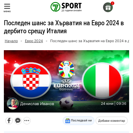
Skip
to
меню
content
Последен шанс за Хърватия на Евро 2024 в
дербито срещу Италия
Начало
-
Евро 2024
-
Последен шанс за Хърватия на Евро 2024 в де
Денислав Иванов
24 юни | 09:36
Последвай ни
Добави коментар