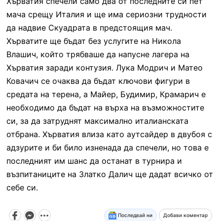
Хърватия спечели само два от последните си пет
мача срещу Италия и ще има сериозни трудности
да надвие Скуадрата в предстоящия мач.
Хърватите ще бъдат без услугите на Никола
Влашич, който трябваше да напусне лагера на
Хърватия заради контузия. Лука Модрич и Матео
Ковачич се очаква да бъдат ключови фигури в
средата на терена, а Майер, Будимир, Крамарич е
необходимо да бъдат на върха на възможностите
си, за да затруднят максимално италианската
отбрана. Хърватия влиза като аутсайдер в двубоя с
адзурите и би било изненада да спечели, но това е
последният им шанс да останат в турнира и
възпитаниците на Златко Далич ще дадат всичко от
себе си.
Последвай ни
Добави коментар