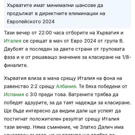
Хърватите имат минимални шансове да
продължат в директните елиминации на
Европейското 2024
Тази вечер от 22:00 часа отборите на Хърватия и
Италия
се срещат в мач от Евро 2024 от група В.
Двубоят е последен за двете страни от груповата
фаза и е от решаващо значение за класиране на 1/8-
финалите.
Хърватия влиза в мача срещу Италия на фона на
равенство 2:2 срещу
Албания
. Те бяха победени от
Испания
с 3:0 преди това. Ватрените трябва да
победят адзурите, за да таят надежди за класиране.
Ще бъде интересно да видим дали ще успеят да
постигнат положителен резултат срещу Италия
тази вечер. Няма съмнение, че Златко Далич има
качествен състав, но хърватите ще трябва да