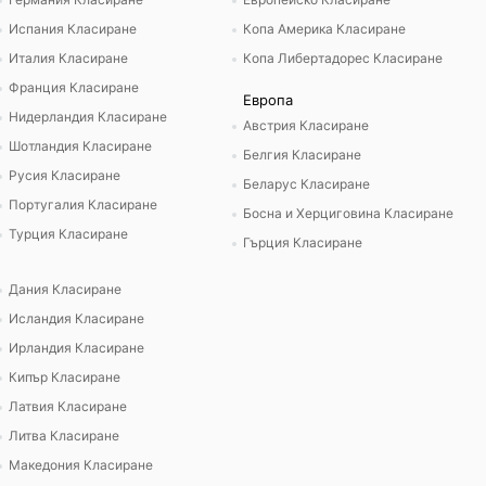
Испания Класиране
Копа Америка Класиране
Италия Класиране
Копа Либертадорес Класиране
Франция Класиране
Европа
Нидерландия Класиране
Австрия Класиране
Шотландия Класиране
Белгия Класиране
Русия Класиране
Беларус Класиране
Португалия Класиране
Босна и Херциговина Класиране
Турция Класиране
Гърция Класиране
Дания Класиране
Исландия Класиране
Ирландия Класиране
Кипър Класиране
Латвия Класиране
Литва Класиране
Македония Класиране