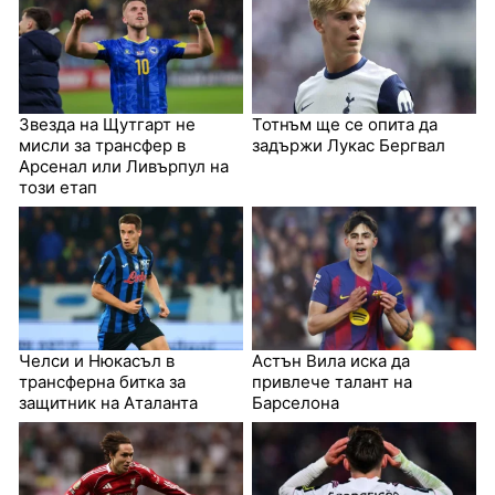
Звезда на Щутгарт не
Тотнъм ще се опита да
мисли за трансфер в
задържи Лукас Бергвал
Арсенал или Ливърпул на
този етап
Челси и Нюкасъл в
Астън Вила иска да
трансферна битка за
привлече талант на
защитник на Аталанта
Барселона