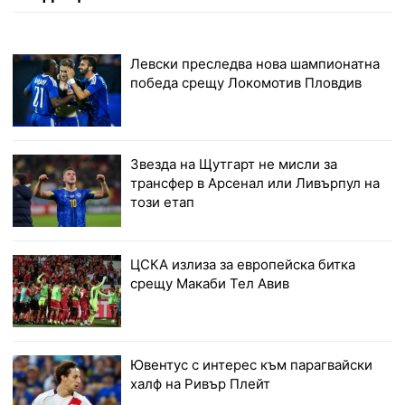
Левски преследва нова шампионатна
победа срещу Локомотив Пловдив
Звезда на Щутгарт не мисли за
трансфер в Арсенал или Ливърпул на
този етап
ЦСКА излиза за европейска битка
срещу Макаби Тел Авив
Ювентус с интерес към парагвайски
халф на Ривър Плейт