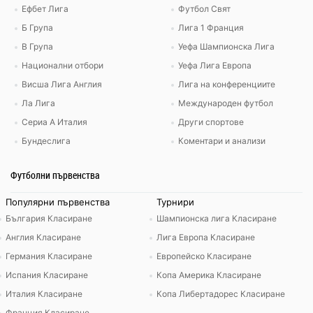
Ефбет Лига
Футбол Свят
Б Група
Лига 1 Франция
В Група
Уефа Шампионска Лига
Национални отбори
Уефа Лига Европа
Висша Лига Англия
Лига на конференциите
Ла Лига
Международен футбол
Сериа А Италия
Други спортове
Бундеслига
Коментари и анализи
Футболни първенства
Популярни първенства
Турнири
България Класиране
Шампионска лига Класиране
Англия Класиране
Лига Европа Класиране
Германия Класиране
Европейско Класиране
Испания Класиране
Копа Америка Класиране
Италия Класиране
Копа Либертадорес Класиране
Франция Класиране