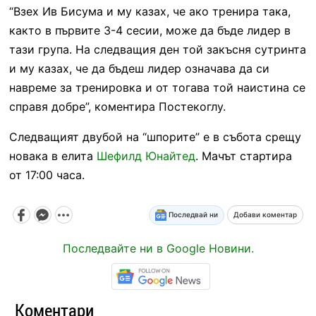
“Взех Ив Бисума и му казах, че ако тренира така,
както в първите 3-4 сесии, може да бъде лидер в
тази група. На следващия ден той закъсня сутринта
и му казах, че да бъдеш лидер означава да си
навреме за тренировка и от тогава той наистина се
справя добре”, коментира Постекоглу.
Следващият двубой на “шпорите” е в събота срещу
новака в елита
Шефилд Юнайтед
. Мачът стартира
от 17:00 часа.
Последвай ни
Добави коментар
Последвайте ни в Google Новини.
Коментари