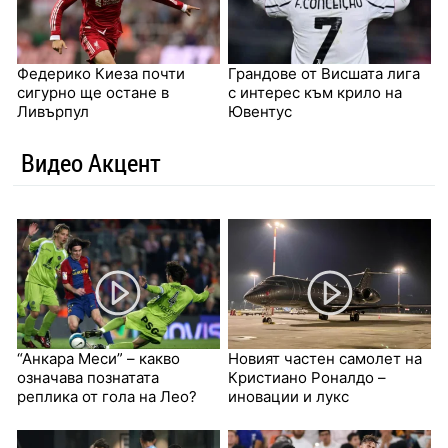
Федерико Киеза почти
Грандове от Висшата лига
сигурно ще остане в
с интерес към крило на
Ливърпул
Ювентус
Видео Акцент
“Анкара Меси” – какво
Новият частен самолет на
означава познатата
Кристиано Роналдо –
реплика от гола на Лео?
иновации и лукс