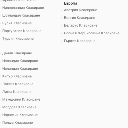
Европа
Нидерландия Класиране
Австрия Класиране
Шотландия Класиране
Белгия Класиране
Русия Класиране
Беларус Класиране
Португалия Класиране
Босна и Херциговина Класиране
Турция Класиране
Гърция Класиране
Дания Класиране
Исландия Класиране
Ирландия Класиране
Кипър Класиране
Латвия Класиране
Литва Класиране
Македония Класиране
Молдова Класиране
Норвегия Класиране
Полша Класиране