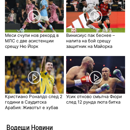
Меси счупи нов рекорд в
Винисиус пак беснее –
МЛС с две асистенции
налита на бой срещу
срещу Ню Йорк
защитник на Майорка
Кристиано Роналдо след 2
Усик отново смълча Фюри
години в Саудитска
след 12 рунда люта битка
Арабия: Животът е хубав
Водещи Новини