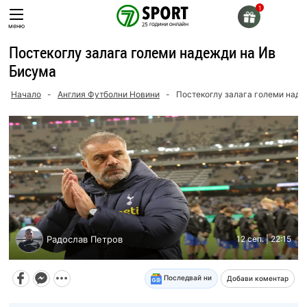
Skip
to
меню
content
Постекоглу залага големи надежди на Ив
Бисума
Начало
-
Англия Футболни Новини
-
Постекоглу залага големи наде
Радослав Петров
12 сеп. | 22:15
Последвай ни
Добави коментар