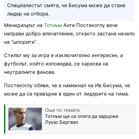
Специалистът смята, че Бисума може да стане
лидер на отбора.
Мениджърът на
Тотнъм
Анте Постекоглу вече
направи добро впечатление, откакто застана начело
на “шпорите”.
Стилът му за игра е изключително интересен, а
футболът, който изповядва, се харесва на
неутралните фенове.
Постекоглу обяви, че е намекнал на Ив Бисума, че
може да се превърне в един от лидерите на тима.
Още по темата:
Тотнъм ще се опита да задържи
Лукас Бергвал