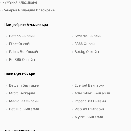
Румъния Класиране
Северна Ирландия Класиране
Най-добрите Букмейкъри
Betano Онлайн
Sesame Онлайн
Efbet Онлайн
8888 Онлайн
Palms Bet Онлайн
Bet.bg Онлайн
Bet365 Онлайн
Нови Букмейкъри
Betvam България
Everbet България
Mrbit България
AdmiralBet България
MagicBet Онлайн
ImperiaBet Онлайн
BetHub България
WebBet България
MyBet България