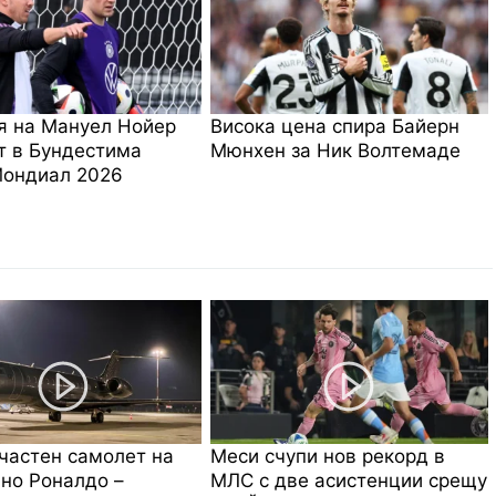
я на Мануел Нойер
Висока цена спира Байерн
т в Бундестима
Мюнхен за Ник Волтемаде
Мондиал 2026
частен самолет на
Меси счупи нов рекорд в
но Роналдо –
МЛС с две асистенции срещу