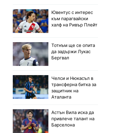
Ювентус с интерес
към парагвайски
халф на Ривър Плейт
Тотнъм ще се опита
да задържи Лукас
Бергвал
Челси и Нюкасъл в
трансферна битка за
защитник на
Аталанта
Астън Вила иска да
привлече талант на
Барселона