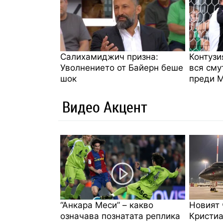
Салихамиджич призна:
Контузи
Уволнението от Байерн беше
вся сму
шок
преди 
Видео Акцент
“Анкара Меси” – какво
Новият 
означава познатата реплика
Кристиа