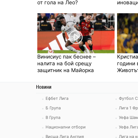
от гола на Лео?
иноваци
Винисиус пак беснее –
Кристиа
налита на бой срещу
години 
защитник на Майорка
Животът
Новини
Ефбет Лига
Футбол С
Б Група
Лига 1 Ф
В Група
Уефа Шам
Национални отбори
Уефа Лиг
Висша Лига Англия
Лига на 