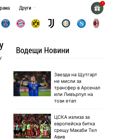
грама
Други
у
Водещи Новини
у
Звезда на Щутгарт
не мисли за
трансфер в Арсенал
или Ливърпул на
този етап
ЦСКА излиза за
европейска битка
срещу Макаби Тел
Авив