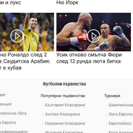
и и лукс
Ню Йорк
но Роналдо след 2
Усик отново смълча Фюри
в Саудитска Арабия:
след 12 рунда люта битка
 е хубав
Футболни първенства
вят
Популярни първенства
Турнири
ранция
България Класиране
Шампионска
пионска Лига
Англия Класиране
Лига Европа
а Европа
Германия Класиране
Европейско
конференциите
Испания Класиране
Копа Америк