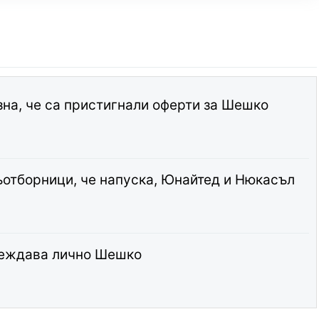
зна, че са пристигнали оферти за Шешко
ъотборници, че напуска, Юнайтед и Нюкасъл
еждава лично Шешко