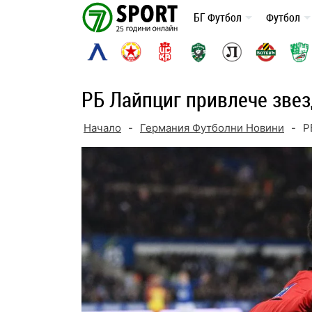
Skip
БГ Футбол
Футбол
to
content
РБ Лайпциг привлече звез
Начало
-
Германия Футболни Новини
-
Р