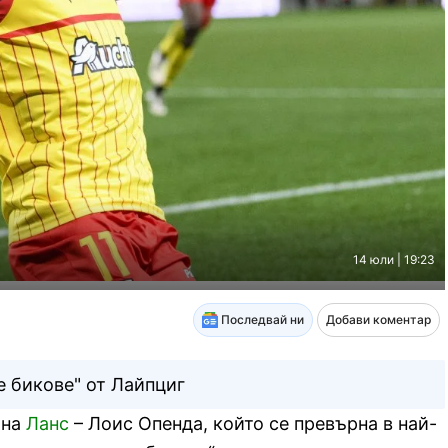
14 юли | 19:23
Последвай ни
Добави коментар
е бикове" от Лайпциг
 на
Ланс
– Лоис Опенда, който се превърна в най-