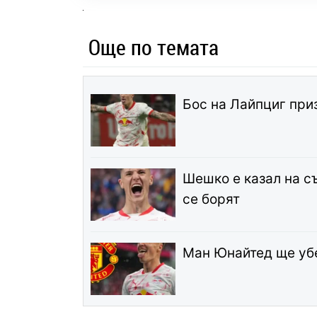
Още по темата
Бос на Лайпциг при
Шешко е казал на с
се борят
Ман Юнайтед ще уб