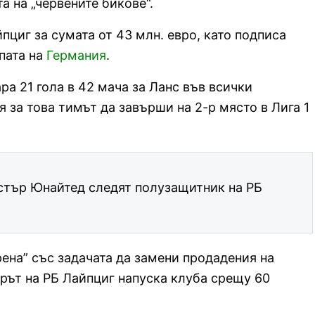
а на „червените бикове“.
пциг за сумата от 43 млн. евро, като подписа
упата на
Германия
.
а 21 гола в 42 мача за Ланс във всички
 за това тимът да завърши на 2-р място в Лига 1
стър Юнайтед следят полузащитник на РБ
рена” със задачата да замени продадения на
рът на РБ Лайпциг напуска клуба срещу 60