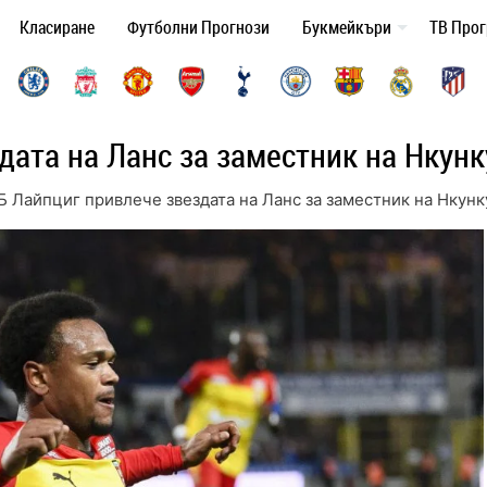
Класиране
Футболни Прогнози
Букмейкъри
ТВ Про
дата на Ланс за заместник на Нкунк
Б Лайпциг привлече звездата на Ланс за заместник на Нкунк