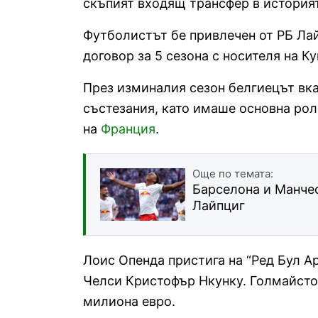
скъпият входящ трансфер в историят
Футболистът бе привлечен от РБ Лай
договор за 5 сезона с носителя на К
През изминалия сезон белгиецът вкар
състезания, като имаше основна роля
на
Франция
.
Още по темата:
Барселона и Манче
Лайпциг
Лоис Опенда пристига на “Ред Бул А
Челси Кристофър Нкунку. Голмайсто
милиона евро.