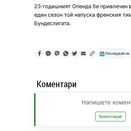
23-годишният Опенда бе привлечен в
един сезон той напуска френския тим
Бундеслигата.
Последвай ни
Коментари
Напишете комен
Коментирай