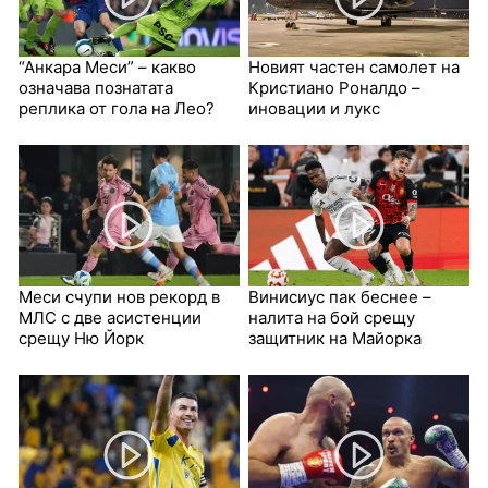
“Анкара Меси” – какво
Новият частен самолет на
означава познатата
Кристиано Роналдо –
реплика от гола на Лео?
иновации и лукс
Меси счупи нов рекорд в
Винисиус пак беснее –
МЛС с две асистенции
налита на бой срещу
срещу Ню Йорк
защитник на Майорка