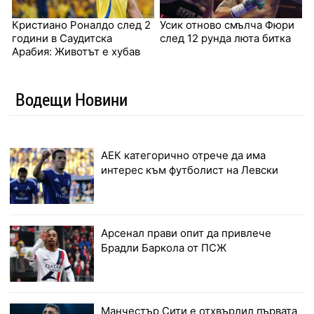
Кристиано Роналдо след 2
Усик отново смълча Фюри
години в Саудитска
след 12 рунда люта битка
Арабия: Животът е хубав
Водещи Новини
АЕК категорично отрече да има
интерес към футболист на Левски
Арсенал прави опит да привлече
Брадли Баркола от ПСЖ
Манчестър Сити е отхвърлил първата