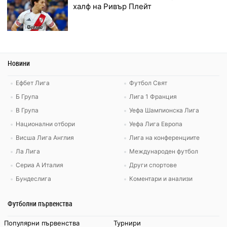
халф на Ривър Плейт
Новини
Ефбет Лига
Футбол Свят
Б Група
Лига 1 Франция
В Група
Уефа Шампионска Лига
Национални отбори
Уефа Лига Европа
Висша Лига Англия
Лига на конференциите
Ла Лига
Международен футбол
Сериа А Италия
Други спортове
Бундеслига
Коментари и анализи
Футболни първенства
Популярни първенства
Турнири