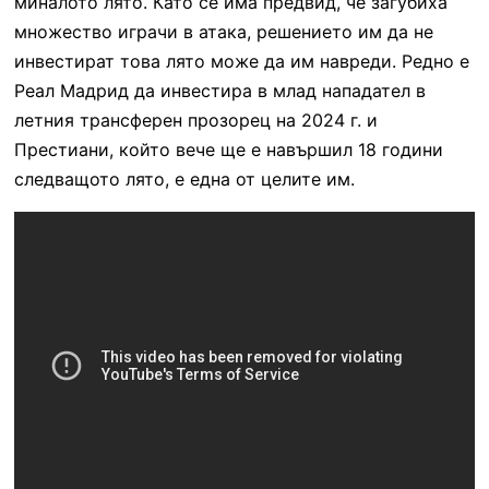
миналото лято. Като се има предвид, че загубиха
множество играчи в атака, решението им да не
инвестират това лято може да им навреди. Редно е
Реал Мадрид да инвестира в млад нападател в
летния трансферен прозорец на 2024 г. и
Престиани, който вече ще е навършил 18 години
следващото лято, е една от целите им.