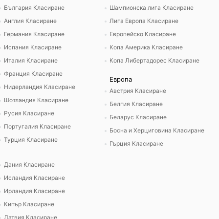
България Класиране
Шампионска лига Класиране
Англия Класиране
Лига Европа Класиране
Германия Класиране
Европейско Класиране
Испания Класиране
Копа Америка Класиране
Италия Класиране
Копа Либертадорес Класиране
Франция Класиране
Европа
Нидерландия Класиране
Австрия Класиране
Шотландия Класиране
Белгия Класиране
Русия Класиране
Беларус Класиране
Португалия Класиране
Босна и Херциговина Класиране
Турция Класиране
Гърция Класиране
Дания Класиране
Исландия Класиране
Ирландия Класиране
Кипър Класиране
Латвия Класиране