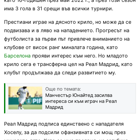
има 3 гола в 31 срещи във всички турнири.
Престиани играе на дясното крило, но може да се
подвизава и в ляво на нападението. Прогресът на
футболиста за първи път привлече вниманието на
клубове от висок ранг миналата година, като
Барселона
прояви интерес към него. Но младото
крило сега е трансферна цел на Реал Мадрид, като
клубът продължава да следи развитието му.
Още по темата:
Манчестър Юнайтед засилва
интереса си към играч на Реал
Мадрид
Реал Мадрид подписа единствено с нападателя
Хоселу, за да подсили офанзивната си мощ през