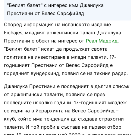
"Белият балет" с интерес към Джанлука
Престиани от Велес Сарсфийлд
Според информация на испанското издание
Fichajes, младият аржентински талант Джанлука
Престиани е обект на интерес от
Реал Мадрид
.
“Белият балет” искат да продължат своята
политика на инвестиране в млади таланти. 17-
годишният Престиани от Велес Сарсфийлд е
поредният вундеркинд, появил се на техния радар.
Джанлука Престиани е последният в дългия списък
от аржентински таланти, появили се през
последните няколко години. 17-годишният младеж
се издигна в йерархията на Велес Сарсфийлд –
клуб, който има тенденция да създава страхотни
таланти. И той проби в състава на първия отбор
като 16-годишен през май 2022 г., а през този сезон