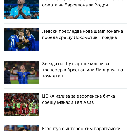
оферта на Барселона за Родри
Левски преследва нова шампионатна
победа срещу Локомотив Пловдив
Звезда на Щутгарт не мисли за
трансфер в Арсенал или Ливърпул на
този етап
ЦСКА излиза за европейска битка
срещу Макаби Тел Авив
Ювентус с интерес към парагвайски