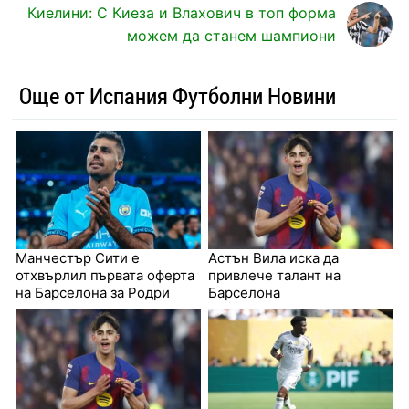
Киелини: С Киеза и Влахович в топ форма
можем да станем шампиони
Още от Испания Футболни Новини
Манчестър Сити е
Астън Вила иска да
отхвърлил първата оферта
привлече талант на
на Барселона за Родри
Барселона