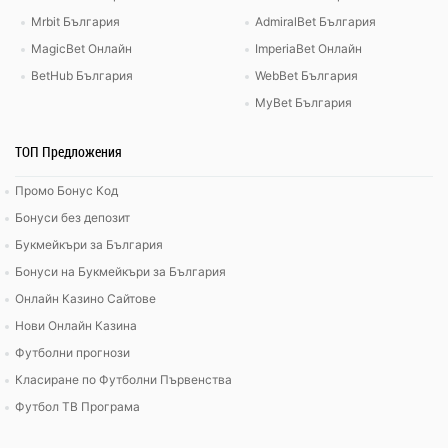
Mrbit България
AdmiralBet България
MagicBet Онлайн
ImperiaBet Онлайн
BetHub България
WebBet България
MyBet България
ТОП Предложения
Промо Бонус Код
Бонуси без депозит
Букмейкъри за България
Бонуси на Букмейкъри за България
Онлайн Казино Сайтове
Нови Онлайн Казина
Футболни прогнози
Класиране по Футболни Първенства
Футбол ТВ Програма