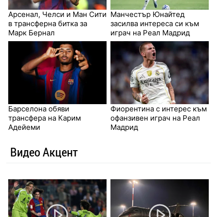
Арсенал, Челси и Ман Сити
Манчестър Юнайтед
в трансферна битка за
засилва интереса си към
Марк Бернал
играч на Реал Мадрид
Барселона обяви
Фиорентина с интерес към
трансфера на Карим
офанзивен играч на Реал
Адейеми
Мадрид
Видео Акцент