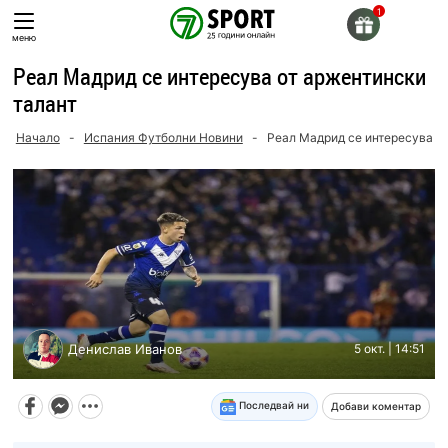
Skip
to
меню
content
Реал Мадрид се интересува от аржентински
талант
Начало
-
Испания Футболни Новини
-
Реал Мадрид се интересува от
Денислав Иванов
5 окт. | 14:51
Последвай ни
Добави коментар