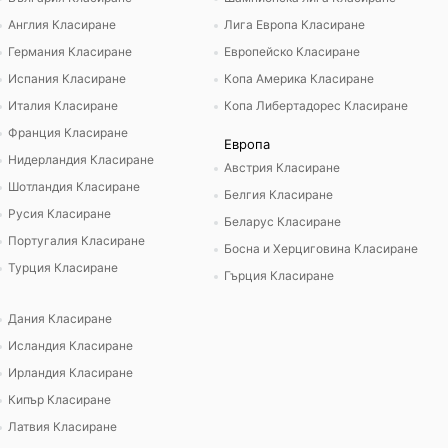
Англия Класиране
Лига Европа Класиране
Германия Класиране
Европейско Класиране
Испания Класиране
Копа Америка Класиране
Италия Класиране
Копа Либертадорес Класиране
Франция Класиране
Европа
Нидерландия Класиране
Австрия Класиране
Шотландия Класиране
Белгия Класиране
Русия Класиране
Беларус Класиране
Португалия Класиране
Босна и Херциговина Класиране
Турция Класиране
Гърция Класиране
Дания Класиране
Исландия Класиране
Ирландия Класиране
Кипър Класиране
Латвия Класиране