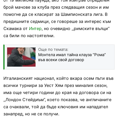
брой мачове за клуба през следващия сезон и им
помогне да се класират за Шампионската лига. В
предишните седмици, се говореше за интерес към
Скамака от
Интер
, но очевидно ,,римските вълци”
са били по настоятелни.
Още по темата:
Монтела имал тайна клауза “Рома”
във всеки свой договор
Италианският национал, който вкара осем пъти във
всички турнири за Уест Хям през миналия сезон,
има още четири години до края на договора си на
,,Лондон Стейдиъм”, което показва, че англичаните
са очаквали, той да бъде ключовия им нападател
занапред, но не се получи.