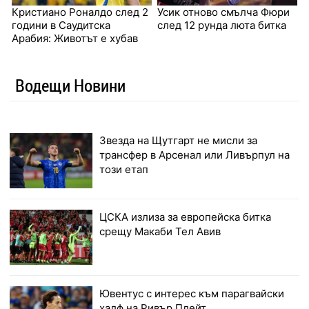
Кристиано Роналдо след 2
Усик отново смълча Фюри
години в Саудитска
след 12 рунда люта битка
Арабия: Животът е хубав
Водещи Новини
Звезда на Щутгарт не мисли за
трансфер в Арсенал или Ливърпул на
този етап
ЦСКА излиза за европейска битка
срещу Макаби Тел Авив
Ювентус с интерес към парагвайски
халф на Ривър Плейт