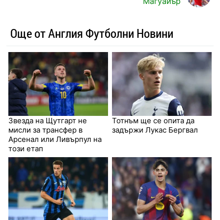
Магуайър
Още от Англия Футболни Новини
Звезда на Щутгарт не
Тотнъм ще се опита да
мисли за трансфер в
задържи Лукас Бергвал
Арсенал или Ливърпул на
този етап