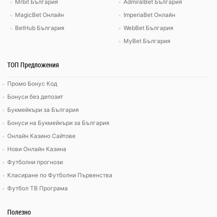
Mrbit България
AdmiralBet България
MagicBet Онлайн
ImperiaBet Онлайн
BetHub България
WebBet България
MyBet България
ТОП Предложения
Промо Бонус Код
Бонуси без депозит
Букмейкъри за България
Бонуси на Букмейкъри за България
Онлайн Казино Сайтове
Нови Онлайн Казина
Футболни прогнози
Класиране по Футболни Първенства
Футбол ТВ Програма
Полезно