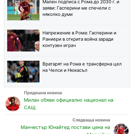
Мален подписа с Рома до 2030 г. и
заяви: Гасперини ме спечели с
няколко думи
Напрежение в Рома: Гасперини и
Раниери в открита война заради
контузен играч
Вратарят на Рома е трансферна цел
на Челси и Нюкасъл
Милан обяви официално национал на
САЩ
Манчестър Юнайтед постави цена на