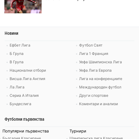
Новини
Ефбет Лига
Футбол Свят
Б Група
Лига 1 Франция
В Група
Уефа Шампионска Лига
Национални отбори
Уефа Лига Европа
Висша Лига Англия
Лига на конференциите
Ла Лига
Международен футбол
Сериа А Италия
Други спортове
Бундеслига
Коментари и анализи
Футболни първенства
Популярни първенства
Турнири
България Класиране
Шампионска лига Класиране