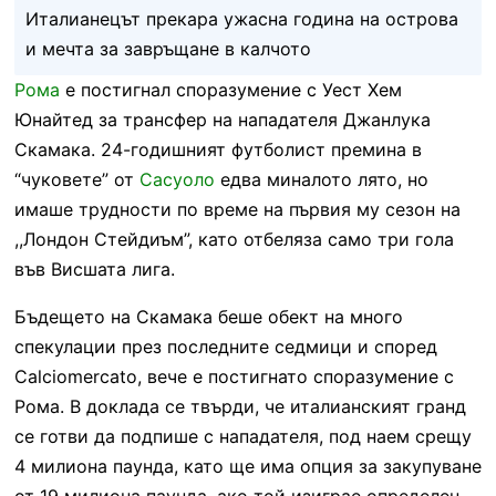
Италианецът прекара ужасна година на острова
и мечта за завръщане в калчото
Рома
е постигнал споразумение с Уест Хем
Юнайтед за трансфер на нападателя Джанлука
Скамака. 24-годишният футболист премина в
“чуковете” от
Сасуоло
едва миналото лято, но
имаше трудности по време на първия му сезон на
,,Лондон Стейдиъм”, като отбеляза само три гола
във Висшата лига.
Бъдещето на Скамака беше обект на много
спекулации през последните седмици и според
Calciomercato, вече е постигнато споразумение с
Рома. В доклада се твърди, че италианският гранд
се готви да подпише с нападателя, под наем срещу
4 милиона паунда, като ще има опция за закупуване
от 19 милиона паунда, ако той изиграе определен