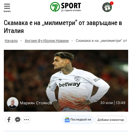
Skip
to
меню
content
Скамака е на ,,милиметри” от завръщане в
Италия
Начало
-
Англия Футболни Новини
-
Скамака е на ,,милиметри” от з
Мариян Стоянов
30 юли | 13:49
Последвай ни
Добави коментар