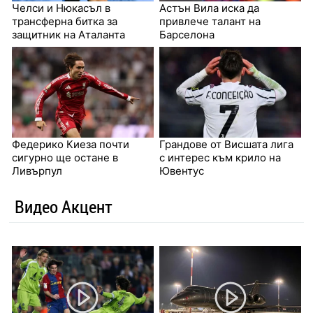
Челси и Нюкасъл в
Астън Вила иска да
трансферна битка за
привлече талант на
защитник на Аталанта
Барселона
Федерико Киеза почти
Грандове от Висшата лига
сигурно ще остане в
с интерес към крило на
Ливърпул
Ювентус
Видео Акцент