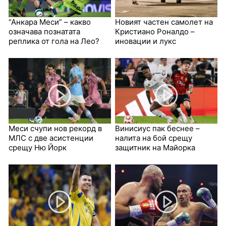
“Анкара Меси” – какво
Новият частен самолет на
означава познатата
Кристиано Роналдо –
реплика от гола на Лео?
иновации и лукс
Меси счупи нов рекорд в
Винисиус пак беснее –
МЛС с две асистенции
налита на бой срещу
срещу Ню Йорк
защитник на Майорка