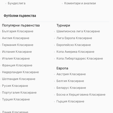
Бундеслига
Коментари и анализи
Футболни първенства
Популярни първенства
Турнири
България Класиране
Шампионска лига Класиране
Англия Класиране
Лига Европа Класиране
Германия Класиране
Европейско Класиране
Испания Класиране
Копа Америка Класиране
Италия Класиране
Копа Либертадорес Класиране
Франция Класиране
Европа
Нидерландия Класиране
Австрия Класиране
Шотландия Класиране
Белгия Класиране
Русия Класиране
Беларус Класиране
Португалия Класиране
Босна и Херциговина Класиране
Турция Класиране
Гърция Класиране
Дания Класиране