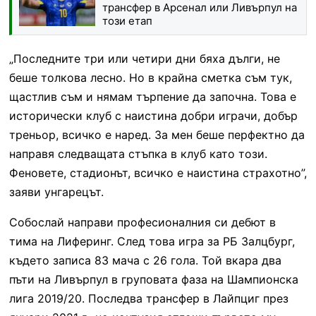
трансфер в Арсенал или Ливърпул на
този етап
„Последните три или четири дни бяха дълги, не
беше толкова лесно. Но в крайна сметка съм тук,
щастлив съм и нямам търпение да започна. Това е
исторически клуб с наистина добри играчи, добър
треньор, всичко е наред. За мен беше перфектно да
направя следващата стъпка в клуб като този.
Феновете, стадионът, всичко е наистина страхотно”,
заяви унгарецът.
Собослай направи професионалния си дебют в
тима на Лиферинг. След това игра за РБ Залцбург,
където записа 83 мача с 26 гола. Той вкара два
пъти на Ливърпул в груповата фаза на Шампионска
лига 2019/20. Последва трансфер в Лайпциг през