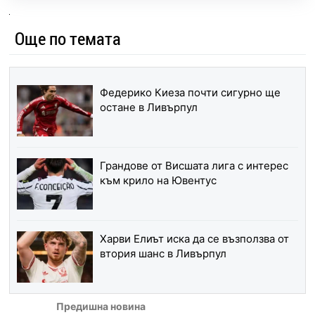
Още по темата
Федерико Киеза почти сигурно ще
остане в Ливърпул
Грандове от Висшата лига с интерес
към крило на Ювентус
Харви Елиът иска да се възползва от
втория шанс в Ливърпул