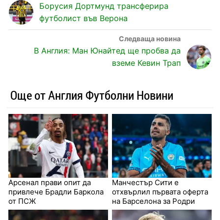
Борусия Дортмунд трансферира
футболист във Верона
В Англия: Ман Юнайтед ще пробва да
вземе Кевин Трап
Още от Англия Футболни Новини
Арсенал прави опит да
Манчестър Сити е
привлече Брадли Баркола
отхвърлил първата оферта
от ПСЖ
на Барселона за Родри