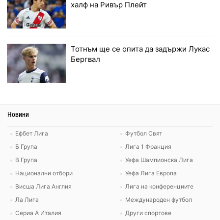
халф на Ривър Плейт
Тотнъм ще се опита да задържи Лукас
Бергвал
Новини
Ефбет Лига
Футбол Свят
Б Група
Лига 1 Франция
В Група
Уефа Шампионска Лига
Национални отбори
Уефа Лига Европа
Висша Лига Англия
Лига на конференциите
Ла Лига
Международен футбол
Сериа А Италия
Други спортове