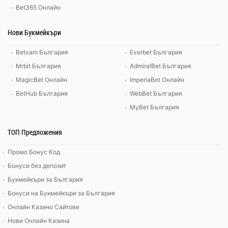
Bet365 Онлайн
Нови Букмейкъри
Betvam България
Everbet България
Mrbit България
AdmiralBet България
MagicBet Онлайн
ImperiaBet Онлайн
BetHub България
WebBet България
MyBet България
ТОП Предложения
Промо Бонус Код
Бонуси без депозит
Букмейкъри за България
Бонуси на Букмейкъри за България
Онлайн Казино Сайтове
Нови Онлайн Казина