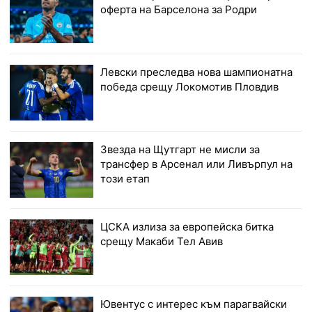
оферта на Барселона за Родри
Левски преследва нова шампионатна
победа срещу Локомотив Пловдив
Звезда на Щутгарт не мисли за
трансфер в Арсенал или Ливърпул на
този етап
ЦСКА излиза за европейска битка
срещу Макаби Тел Авив
Ювентус с интерес към парагвайски