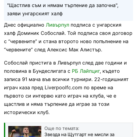
"Щастлив съм и нямам търпение да започна",
заяви унгарският халф
Днес официално
Ливърпул
подписа с унгарския
халф Доминик Собослай. Той подписа своя договор
с “червените” и стана второто ново попълнение на
“червените” след Алексис Мак Алистър.
Собослай пристига в Ливърпул след две години и
половина в Бундеслигата с
РБ Лайпциг
, където
записа 91 мача във всички турнири. 22-годишният
играч каза пред Liverpoolfc.com по време на
първото си интервю като играч на клуба, че е
щастлив и няма търпение да играе за този
исторически клуб.
Още по темата:
Звезда на Щутгарт не мисли за