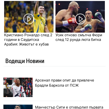
Кристиано Роналдо след 2
Усик отново смълча Фюри
години в Саудитска
след 12 рунда люта битка
Арабия: Животът е хубав
Водещи Новини
Арсенал прави опит да привлече
Брадли Баркола от ПСЖ
Манчестър Сити е отхвърлил първата