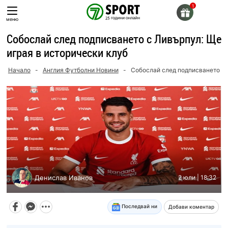
Skip
to
меню
content
Собослай след подписването с Ливърпул: Ще
играя в исторически клуб
Начало
-
Англия Футболни Новини
-
Собослай след подписването с 
Денислав Иванов
2 юли | 18:32
Последвай ни
Добави коментар