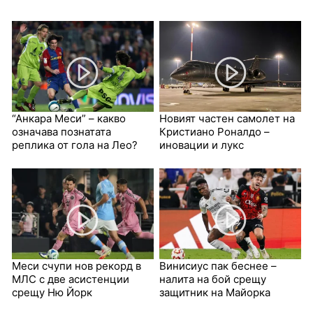
“Анкара Меси” – какво
Новият частен самолет на
означава познатата
Кристиано Роналдо –
реплика от гола на Лео?
иновации и лукс
Меси счупи нов рекорд в
Винисиус пак беснее –
МЛС с две асистенции
налита на бой срещу
срещу Ню Йорк
защитник на Майорка