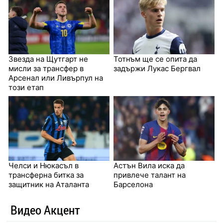
Звезда на Щутгарт не
Тотнъм ще се опита да
мисли за трансфер в
задържи Лукас Бергвал
Арсенал или Ливърпул на
този етап
Челси и Нюкасъл в
Астън Вила иска да
трансферна битка за
привлече талант на
защитник на Аталанта
Барселона
Видео Акцент