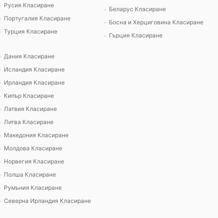
Русия Класиране
Беларус Класиране
Португалия Класиране
Босна и Херциговина Класиране
Турция Класиране
Гърция Класиране
Дания Класиране
Исландия Класиране
Ирландия Класиране
Кипър Класиране
Латвия Класиране
Литва Класиране
Македония Класиране
Молдова Класиране
Норвегия Класиране
Полша Класиране
Румъния Класиране
Северна Ирландия Класиране