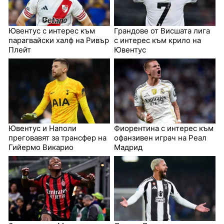
Ювентус с интерес към
Грандове от Висшата лига
парагвайски халф на Ривър
с интерес към крило на
Плейт
Ювентус
Ювентус и Наполи
Фиорентина с интерес към
преговавят за трансфер на
офанзивен играч на Реал
Гийермо Викарио
Мадрид