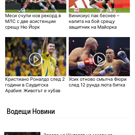
Меси счупи нов рекорд в
Винисиус пак беснее –
МЛС с две асистенции
налита на бой срещу
срещу Ню Йорк
защитник на Майорка
Кристиано Роналдо след 2
Усик отново смълча Фюри
години в Саудитска
след 12 рунда люта битка
Арабия: Животът е хубав
Водещи Новини