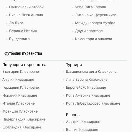
Национални отбори
Уефа Лига Европа
Висша Лига Англия
Лига на конференциите
Ла Лига
Международен футбол
Сериа А Италия
Други спортове
Бундеслига
Коментари и анализи
Футболни първенства
Популярни първенства
Турнири
България Класиране
Шампионска лига Класиране
Англия Класиране
Лига Европа Класиране
Германия Класиране
Европейско Класиране
Испания Класиране
Копа Америка Класиране
Италия Класиране
Копа Либертадорес Класиране
Франция Класиране
Европа
Нидерландия Класиране
Австрия Класиране
Шотландия Класиране
Белгия Класиране