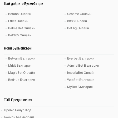
Най-добрите Букмейкъри
Betano Онлайн
Sesame Онлайн
Efbet Онлайн
8888 Онлайн
Palms Bet Онлайн
Bet.bg Онлайн
Bet365 Онлайн
Нови Букмейкъри
Betvam България
Everbet България
Mrbit България
AdmiralBet България
MagicBet Онлайн
ImperiaBet Онлайн
BetHub България
WebBet България
MyBet България
ТОП Предложения
Промо Бонус Код
Бонуси без депозит