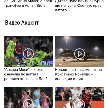
Защитник на Милан е пред
Дъглас Луис почти сигурно
трансфер в Астън Вила
ще напусне Ювентус през
лятото
Видео Акцент
“Анкара Меси” – какво
Новият частен самолет на
означава познатата
Кристиано Роналдо –
реплика от гола на Лео?
иновации и лукс