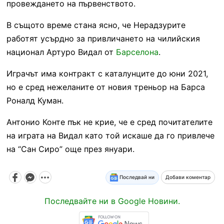
провеждането на първенството.
В същото време стана ясно, че Нерадзурите
работят усърдно за привличането на чилийския
национал Артуро Видал от
Барселона
.
Играчът има контракт с каталунците до юни 2021,
но е сред нежеланите от новия треньор на Барса
Роналд Куман.
Антонио Конте пък не крие, че е сред почитателите
на играта на Видал като той искаше да го привлече
на “Сан Сиро” още през януари.
Последвай ни
Добави коментар
Последвайте ни в Google Новини.