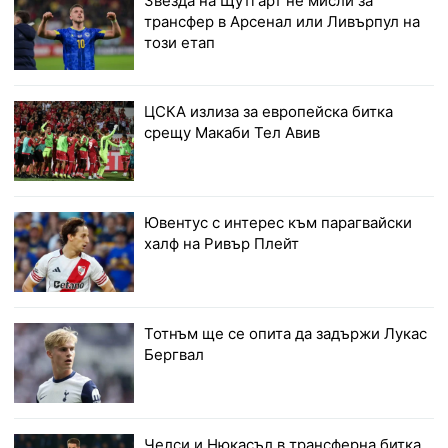
Звезда на Щутгарт не мисли за
трансфер в Арсенал или Ливърпул на
този етап
ЦСКА излиза за европейска битка
срещу Макаби Тел Авив
Ювентус с интерес към парагвайски
халф на Ривър Плейт
Тотнъм ще се опита да задържи Лукас
Бергвал
Челси и Нюкасъл в трансферна битка