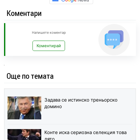
Коментари
Напишете коментар
Коментирай
Още по темата
Задава се истинско треньорско
домино
Конте иска сериозна селекция това
лято