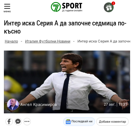
Skip
to
меню
content
Интер иска Серия А да започне седмица по-
късно
Начало
-
Италия Футболни Новини
-
Интер иска Серия А да започне
Ангел Красимиров
27 авг. | 11:31
Последвай ни
Добави коментар