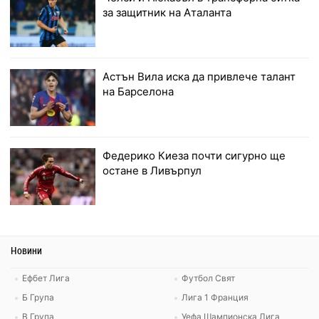
за защитник на Аталанта
Астън Вила иска да привлече талант
на Барселона
Федерико Киеза почти сигурно ще
остане в Ливърпул
Новини
Ефбет Лига
Футбол Свят
Б Група
Лига 1 Франция
В Група
Уефа Шампионска Лига