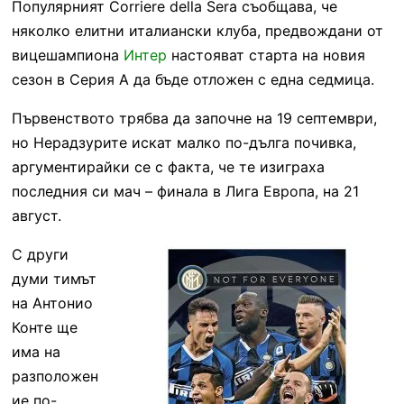
Популярният Corriere della Sera съобщава, че
няколко елитни италиански клуба, предвождани от
вицешампиона
Интер
настояват старта на новия
сезон в Серия А да бъде отложен с една седмица.
Първенството трябва да започне на 19 септември,
но Нерадзурите искат малко по-дълга почивка,
аргументирайки се с факта, че те изиграха
последния си мач – финала в Лига Европа, на 21
август.
С други
думи тимът
на Антонио
Конте ще
има на
разположен
ие по-