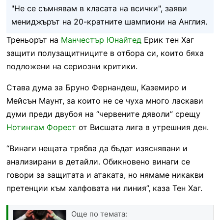
"Не се съмнявам в класата на всички", заяви
мениджърът на 20-кратните шампиони на Англия.
Треньорът на
Манчестър Юнайтед
Ерик тен Хаг
защити полузащитниците в отбора си, които бяха
подложени на сериозни критики.
Става дума за Бруно Фернандеш, Каземиро и
Мейсън Маунт, за които не се чуха много ласкави
думи преди двубоя на “червените дяволи” срещу
Нотингам Форест
от Висшата лига в утрешния ден.
“Винаги нещата трябва да бъдат изяснявани и
анализирани в детайли. Обикновено винаги се
говори за защитата и атаката, но нямаме никакви
претенции към халфовата ни линия”, каза Тен Хаг.
Още по темата: