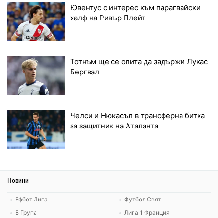
Ювентус с интерес към парагвайски
халф на Ривър Плейт
Тотнъм ще се опита да задържи Лукас
Бергвал
Челси и Нюкасъл в трансферна битка
за защитник на Аталанта
Новини
Ефбет Лига
Футбол Свят
Б Група
Лига 1 Франция