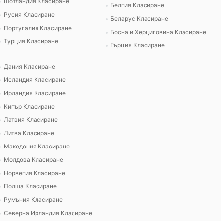
Шотландия Класиране
Белгия Класиране
Русия Класиране
Беларус Класиране
Португалия Класиране
Босна и Херциговина Класиране
Турция Класиране
Гърция Класиране
Дания Класиране
Исландия Класиране
Ирландия Класиране
Кипър Класиране
Латвия Класиране
Литва Класиране
Македония Класиране
Молдова Класиране
Норвегия Класиране
Полша Класиране
Румъния Класиране
Северна Ирландия Класиране