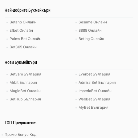
Най-добрите Букмейкъри
Betano Онлайн
Sesame Онлайн
Efbet Онлайн
8888 Онлайн
Palms Bet Онлайн
Bet.bg Онлайн
Bet365 Онлайн
Нови Букмейкъри
Betvam България
Everbet България
Mrbit България
AdmiralBet България
MagicBet Онлайн
ImperiaBet Онлайн
BetHub България
WebBet България
MyBet България
ТОП Предложения
Промо Бонус Код