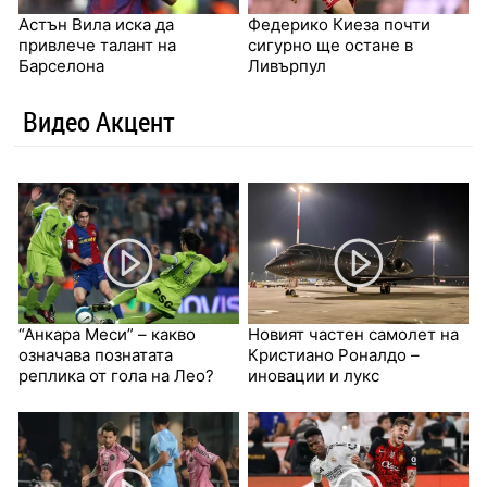
Астън Вила иска да
Федерико Киеза почти
привлече талант на
сигурно ще остане в
Барселона
Ливърпул
Видео Акцент
“Анкара Меси” – какво
Новият частен самолет на
означава познатата
Кристиано Роналдо –
реплика от гола на Лео?
иновации и лукс