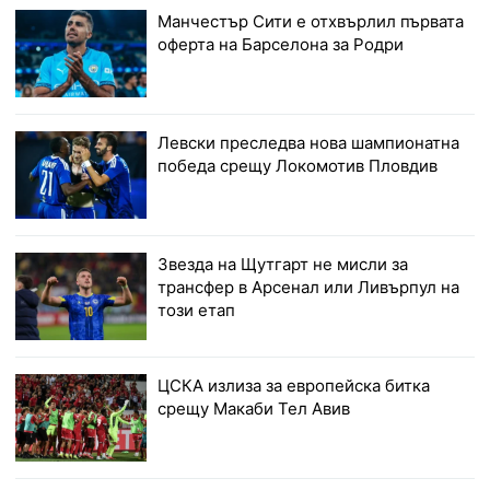
Манчестър Сити е отхвърлил първата
оферта на Барселона за Родри
Левски преследва нова шампионатна
победа срещу Локомотив Пловдив
Звезда на Щутгарт не мисли за
трансфер в Арсенал или Ливърпул на
този етап
ЦСКА излиза за европейска битка
срещу Макаби Тел Авив