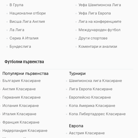
В Група
Уефа Шампионска Лига
Национални отбори
Уефа Лига Европа
Висша Лига Англия
Лига на конференциите
Ла Лига
Международен футбол
Сериа А Италия
Други спортове
Бундеслига
Коментари и анализи
Футболни първенства
Популярни първенства
Турнири
България Класиране
Шампионска лига Класиране
Англия Класиране
Лига Европа Класиране
Германия Класиране
Европейско Класиране
Испания Класиране
Копа Америка Класиране
Италия Класиране
Копа Либертадорес Класиране
Франция Класиране
Европа
Нидерландия Класиране
Австрия Класиране