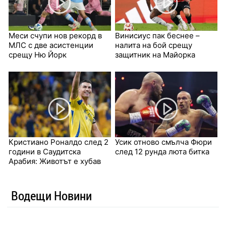
Меси счупи нов рекорд в
Винисиус пак беснее –
МЛС с две асистенции
налита на бой срещу
срещу Ню Йорк
защитник на Майорка
Кристиано Роналдо след 2
Усик отново смълча Фюри
години в Саудитска
след 12 рунда люта битка
Арабия: Животът е хубав
Водещи Новини