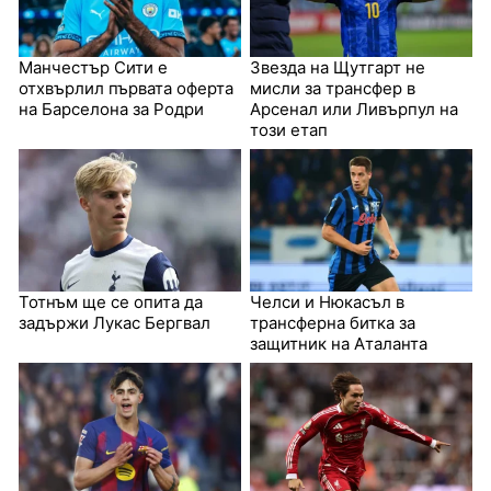
Манчестър Сити е
Звезда на Щутгарт не
отхвърлил първата оферта
мисли за трансфер в
на Барселона за Родри
Арсенал или Ливърпул на
този етап
Тотнъм ще се опита да
Челси и Нюкасъл в
задържи Лукас Бергвал
трансферна битка за
защитник на Аталанта