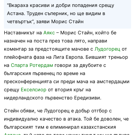
"Вкараха красиви и добри попадения срещу
Астана. Труден съперник, но ще видим в
четвъртък“, заяви Морис Стайн
Наставникът на
Аякс
– Морис Стайн, който бе
назначен на поста през това лято, направи
коментар за предстоящите мачове с
Лудогорец
от
плейофната фаза на Лига Европа. Бившият треньор
на
Спарта Ротердам
говори за двубоите с
българския първенец по време на
пресконференцията си преди мача на амстердацми
срещу
Екселсиор
от втория кръг на
нидерландското първенство Ередизиви.
Стейн обяви, че Лудогорец е добър отгбор с
индивидуално качество в атака. Той бе доволен, че
българският тим е елиминирал казахстанския
Астана
, тъй като по този начин тимът му ще пътува