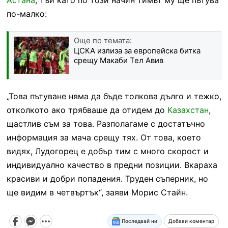
по-малко:
Още по темата:
ЦСКА излиза за европейска битка
срещу Макаби Тел Авив
„Това пътуване няма да бъде толкова дълго и тежко,
отколкото ако трябваше да отидем до
Казахстан
,
щастлив съм за това. Разполагаме с достатъчно
информация за мача срещу тях. От това, което
видях, Лудогорец е добър тим с много скорост и
индивидуално качество в предни позиции. Вкараха
красиви и добри попадения. Труден съперник, но
ще видим в четвъртък“, заяви Морис Стайн.
Последвай ни
Добави коментар