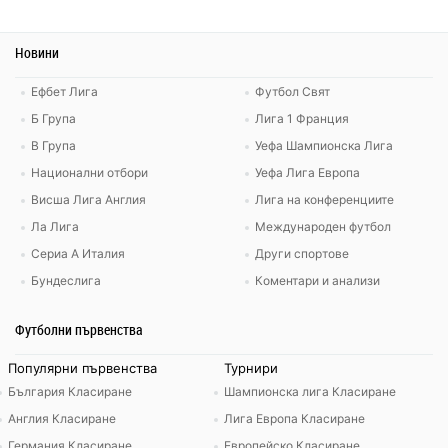
Новини
Ефбет Лига
Футбол Свят
Б Група
Лига 1 Франция
В Група
Уефа Шампионска Лига
Национални отбори
Уефа Лига Европа
Висша Лига Англия
Лига на конференциите
Ла Лига
Международен футбол
Сериа А Италия
Други спортове
Бундеслига
Коментари и анализи
Футболни първенства
Популярни първенства
Турнири
България Класиране
Шампионска лига Класиране
Англия Класиране
Лига Европа Класиране
Германия Класиране
Европейско Класиране