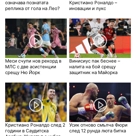
означава познатата
Кристиано Роналдо –
реплика от гола на Лео?
иновации и лукс
Меси счупи нов рекорд в
Винисиус пак беснее –
МЛС с две асистенции
налита на бой срещу
срещу Ню Йорк
защитник на Майорка
Кристиано Роналдо след 2
Усик отново смълча Фюри
години в Саудитска
след 12 рунда люта битка