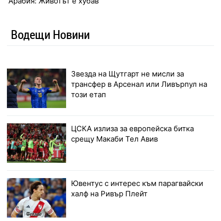
Арабия: Животът е хубав
Водещи Новини
Звезда на Щутгарт не мисли за
трансфер в Арсенал или Ливърпул на
този етап
ЦСКА излиза за европейска битка
срещу Макаби Тел Авив
Ювентус с интерес към парагвайски
халф на Ривър Плейт