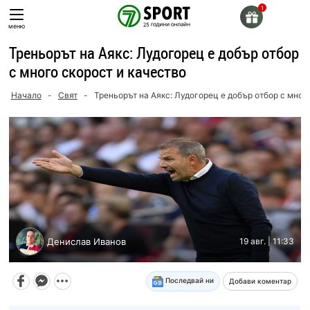
Skip
to
меню
content
Треньорът на Аякс: Лудогорец е добър отбор
с много скорост и качество
Начало
-
Свят
-
Треньорът на Аякс: Лудогорец е добър отбор с мног
Денислав Иванов
19 авг. | 11:33
Последвай ни
Добави коментар