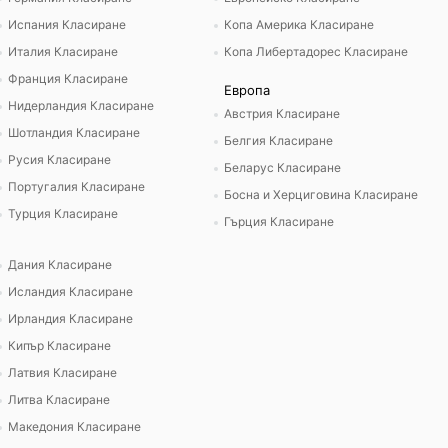
Испания Класиране
Копа Америка Класиране
Италия Класиране
Копа Либертадорес Класиране
Франция Класиране
Европа
Нидерландия Класиране
Австрия Класиране
Шотландия Класиране
Белгия Класиране
Русия Класиране
Беларус Класиране
Португалия Класиране
Босна и Херциговина Класиране
Турция Класиране
Гърция Класиране
Дания Класиране
Исландия Класиране
Ирландия Класиране
Кипър Класиране
Латвия Класиране
Литва Класиране
Македония Класиране