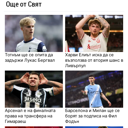
Още от Свят
Тотнъм ще се опита да
Харви Елиът иска да се
задържи Лукас Бергвал
възползва от втория шанс в
Ливърпул
Арсенал е на финалната
Барселона и Милан ще се
права на трансфера на
борят за подписа на Фил
Гимараеш
Фодън