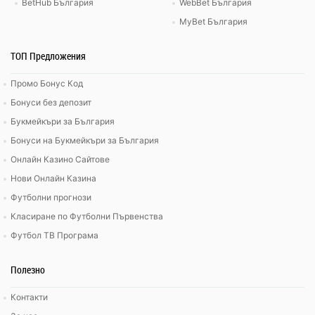
BetHub България
WebBet България
MyBet България
ТОП Предложения
Промо Бонус Код
Бонуси без депозит
Букмейкъри за България
Бонуси на Букмейкъри за България
Онлайн Казино Сайтове
Нови Онлайн Казина
Футболни прогнози
Класиране по Футболни Първенства
Футбол ТВ Програма
Полезно
Контакти