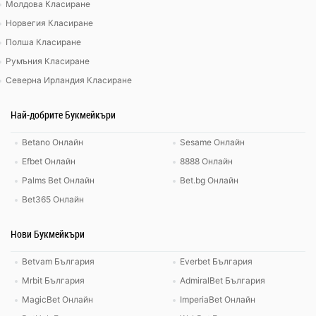
Молдова Класиране
Норвегия Класиране
Полша Класиране
Румъния Класиране
Северна Ирландия Класиране
Най-добрите Букмейкъри
Betano Онлайн
Sesame Онлайн
Efbet Онлайн
8888 Онлайн
Palms Bet Онлайн
Bet.bg Онлайн
Bet365 Онлайн
Нови Букмейкъри
Betvam България
Everbet България
Mrbit България
AdmiralBet България
MagicBet Онлайн
ImperiaBet Онлайн