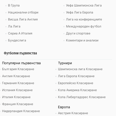
В Група
Уефа Шампионска Лига
Национални отбори
Уефа Лига Европа
Висша Лига Англия
Лига на конференциите
Ла Лига
Международен футбол
Сериа А Италия
Други спортове
Бундеслига
Коментари и анализи
Футболни първенства
Популярни първенства
Турнири
България Класиране
Шампионска лига Класиране
Англия Класиране
Лига Европа Класиране
Германия Класиране
Европейско Класиране
Испания Класиране
Копа Америка Класиране
Италия Класиране
Копа Либертадорес Класиране
Франция Класиране
Европа
Нидерландия Класиране
Австрия Класиране