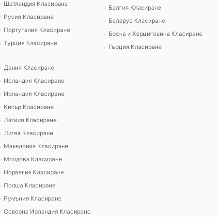
Шотландия Класиране
Белгия Класиране
Русия Класиране
Беларус Класиране
Португалия Класиране
Босна и Херциговина Класиране
Турция Класиране
Гърция Класиране
Дания Класиране
Исландия Класиране
Ирландия Класиране
Кипър Класиране
Латвия Класиране
Литва Класиране
Македония Класиране
Молдова Класиране
Норвегия Класиране
Полша Класиране
Румъния Класиране
Северна Ирландия Класиране