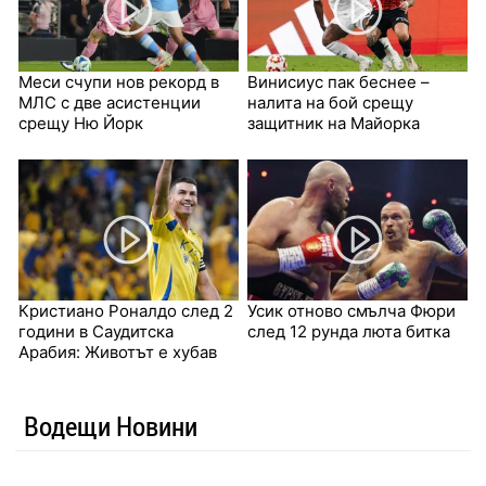
Меси счупи нов рекорд в
Винисиус пак беснее –
МЛС с две асистенции
налита на бой срещу
срещу Ню Йорк
защитник на Майорка
Кристиано Роналдо след 2
Усик отново смълча Фюри
години в Саудитска
след 12 рунда люта битка
Арабия: Животът е хубав
Водещи Новини