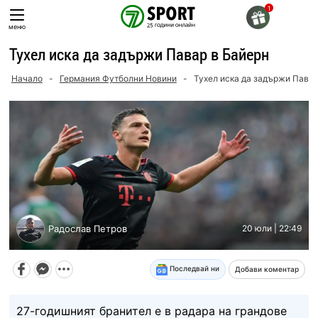
Skip
to
меню
content
Тухел иска да задържи Павар в Байерн
Начало
-
Германия Футболни Новини
-
Тухел иска да задържи Павар
Радослав Петров
20 юли | 22:49
Последвай ни
Добави коментар
27-годишният бранител е в радара на грандове