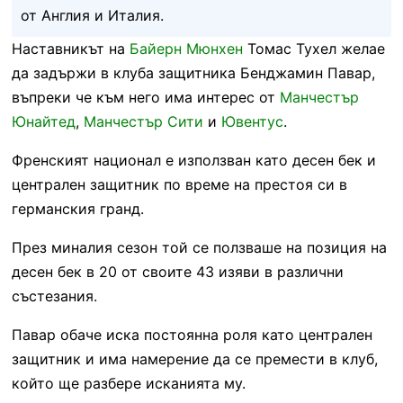
от Англия и Италия.
Наставникът на
Байерн Мюнхен
Томас Тухел желае
да задържи в клуба защитника Бенджамин Павар,
въпреки че към него има интерес от
Манчестър
Юнайтед
,
Манчестър Сити
и
Ювентус
.
Френският национал е използван като десен бек и
централен защитник по време на престоя си в
германския гранд.
През миналия сезон той се ползваше на позиция на
десен бек в 20 от своите 43 изяви в различни
състезания.
Павар обаче иска постоянна роля като централен
защитник и има намерение да се премести в клуб,
който ще разбере исканията му.