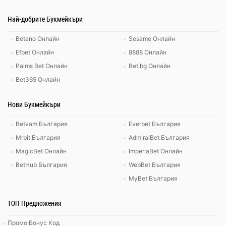
Най-добрите Букмейкъри
Betano Онлайн
Sesame Онлайн
Efbet Онлайн
8888 Онлайн
Palms Bet Онлайн
Bet.bg Онлайн
Bet365 Онлайн
Нови Букмейкъри
Betvam България
Everbet България
Mrbit България
AdmiralBet България
MagicBet Онлайн
ImperiaBet Онлайн
BetHub България
WebBet България
MyBet България
ТОП Предложения
Промо Бонус Код