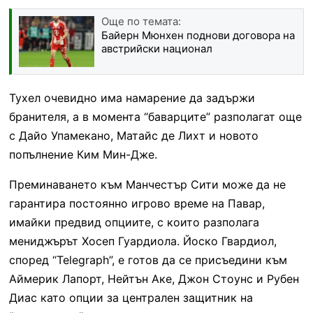
Още по темата:
Байерн Мюнхен поднови договора на
австрийски национал
Тухел очевидно има намарение да задържи
бранителя, а в момента “баварците” разполагат още
с Дайо Упамекано, Матайс де Лихт и новото
попълнение Ким Мин-Дже.
Преминаването към Манчестър Сити може да не
гарантира постоянно игрово време на Павар,
имайки предвид опциите, с които разполага
мениджърът Хосеп Гуардиола. Йоско Гвардиол,
според “Telegraph”, е готов да се присъедини към
Аймерик Лапорт, Нейтън Аке, Джон Стоунс и Рубен
Диас като опции за централен защитник на