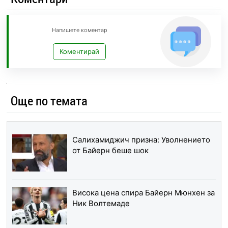
Напишете коментар
Коментирай
Още по темата
Салихамиджич призна: Уволнението
от Байерн беше шок
Висока цена спира Байерн Мюнхен за
Ник Волтемаде