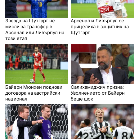
Звезда на Щутгарт не
Арсенал и Ливърпул се
мисли за трансфер в
прицелиха в защитник на
Арсенал или Ливърпул на
Щутгарт
този етап
Байерн Мюнхен поднови
Салихамиджич призна:
договора на австрийски
Уволнението от Байерн
национал
беше шок