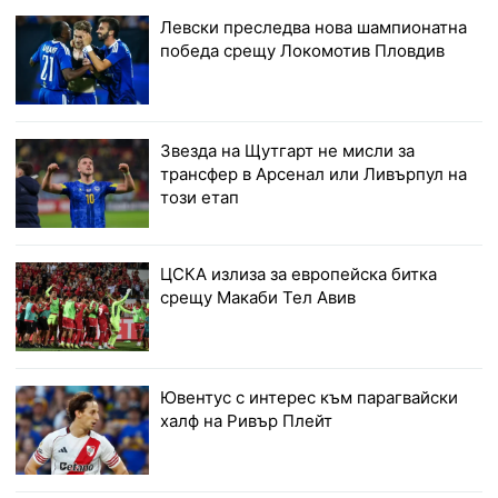
Левски преследва нова шампионатна
победа срещу Локомотив Пловдив
Звезда на Щутгарт не мисли за
трансфер в Арсенал или Ливърпул на
този етап
ЦСКА излиза за европейска битка
срещу Макаби Тел Авив
Ювентус с интерес към парагвайски
халф на Ривър Плейт