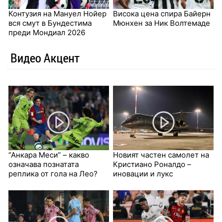
Контузия на Мануел Нойер
Висока цена спира Байерн
вся смут в Бундестима
Мюнхен за Ник Волтемаде
преди Мондиал 2026
Видео Акцент
“Анкара Меси” – какво
Новият частен самолет на
означава познатата
Кристиано Роналдо –
реплика от гола на Лео?
иновации и лукс