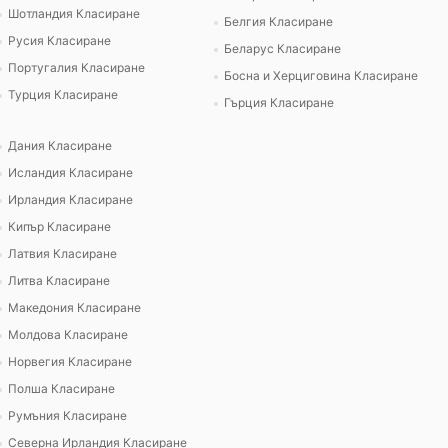
Шотландия Класиране
Белгия Класиране
Русия Класиране
Беларус Класиране
Португалия Класиране
Босна и Херциговина Класиране
Турция Класиране
Гърция Класиране
Дания Класиране
Исландия Класиране
Ирландия Класиране
Кипър Класиране
Латвия Класиране
Литва Класиране
Македония Класиране
Молдова Класиране
Норвегия Класиране
Полша Класиране
Румъния Класиране
Северна Ирландия Класиране