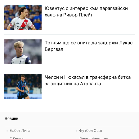
Ювентус с интерес към парагвайски
халф на Ривър Плейт
Тотнъм ще се опита да задържи Лукас
Бергвал
Челси и Нюкасъл в трансферна битка
за защитник на Аталанта
Новини
Ефбет Лига
Футбол Свят
Б Група
Лига 1 Франция