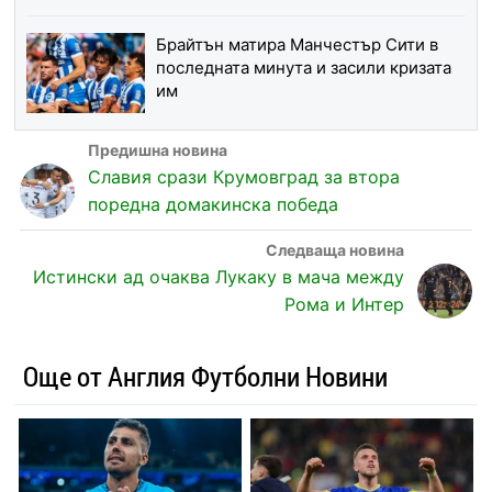
Брайтън матира Манчестър Сити в
последната минута и засили кризата
им
Славия срази Крумовград за втора
поредна домакинска победа
Истински ад очаква Лукаку в мача между
Рома и Интер
Още от Англия Футболни Новини