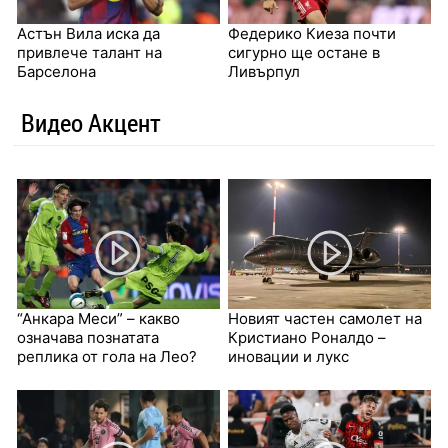
Астън Вила иска да
Федерико Киеза почти
привлече талант на
сигурно ще остане в
Барселона
Ливърпул
Видео Акцент
“Анкара Меси” – какво
Новият частен самолет на
означава познатата
Кристиано Роналдо –
реплика от гола на Лео?
иновации и лукс