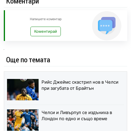
Коментари
Напишете коментар
Коментирай
Още по темата
Рийс Джеймс скастрил нов в Челси
при загубата от Брайтън
Челси и Ливърпул се издъниха в
Лондон по едно и също време