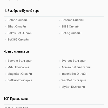
Най-добрите Букмейкъри
Betano Онлайн
Sesame Онлайн
Efbet Онлайн
8888 Онлайн
Palms Bet Онлайн
Bet.bg Онлайн
Bet365 Онлайн
Нови Букмейкъри
Betvam България
Everbet България
Mrbit България
AdmiralBet България
MagicBet Онлайн
ImperiaBet Онлайн
BetHub България
WebBet България
MyBet България
ТОП Предложения
Промо Бонус Код