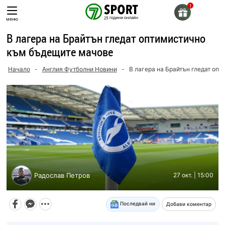
Skip
to
меню
content
В лагера на Брайтън гледат оптимистично
към бъдещите мачове
Начало
-
Англия Футболни Новини
-
В лагера на Брайтън гледат оп
Радослав Петров
27 окт. | 15:00
Последвай ни
Добави коментар