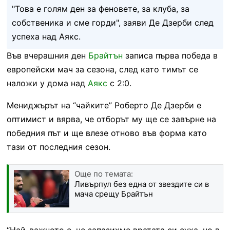
"Това е голям ден за феновете, за клуба, за
собственика и сме горди", заяви Де Дзерби след
успеха над Аякс.
Във вчерашния ден
Брайтън
записа първа победа в
европейски мач за сезона, след като тимът се
наложи у дома над
Аякс
с 2:0.
Мениджърът на “чайките” Роберто Де Дзерби е
оптимист и вярва, че отборът му ще се завърне на
победния път и ще влезе отново във форма като
тази от последния сезон.
Още по темата:
Ливърпул без една от звездите си в
мача срещу Брайтън
“Най-важното е, че запазихме вратата си суха, но в