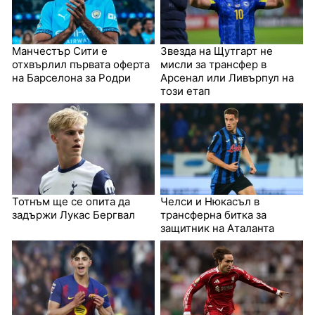
Манчестър Сити е
Звезда на Щутгарт не
отхвърлил първата оферта
мисли за трансфер в
на Барселона за Родри
Арсенал или Ливърпул на
този етап
Тотнъм ще се опита да
Челси и Нюкасъл в
задържи Лукас Бергвал
трансферна битка за
защитник на Аталанта