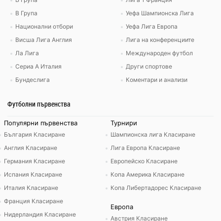
В Група
Уефа Шампионска Лига
Национални отбори
Уефа Лига Европа
Висша Лига Англия
Лига на конференциите
Ла Лига
Международен футбол
Сериа А Италия
Други спортове
Бундеслига
Коментари и анализи
Футболни първенства
Популярни първенства
Турнири
България Класиране
Шампионска лига Класиране
Англия Класиране
Лига Европа Класиране
Германия Класиране
Европейско Класиране
Испания Класиране
Копа Америка Класиране
Италия Класиране
Копа Либертадорес Класиране
Франция Класиране
Европа
Нидерландия Класиране
Австрия Класиране