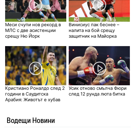
Меси счупи нов рекорд в
Винисиус пак беснее –
МЛС с две асистенции
налита на бой срещу
срещу Ню Йорк
защитник на Майорка
Кристиано Роналдо след 2
Усик отново смълча Фюри
години в Саудитска
след 12 рунда люта битка
Арабия: Животът е хубав
Водещи Новини