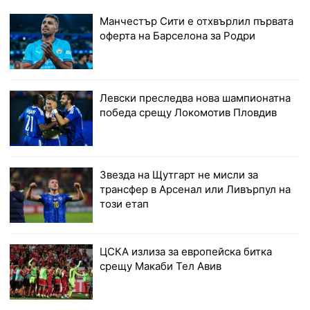
Манчестър Сити е отхвърлил първата
оферта на Барселона за Родри
Левски преследва нова шампионатна
победа срещу Локомотив Пловдив
Звезда на Щутгарт не мисли за
трансфер в Арсенал или Ливърпул на
този етап
ЦСКА излиза за европейска битка
срещу Макаби Тел Авив