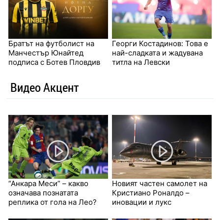
Братът на футболист на
Георги Костадинов: Това е
Манчестър Юнайтед
най-сладката и жадувана
подписа с Ботев Пловдив
титла на Левски
Видео Акцент
“Анкара Меси” – какво
Новият частен самолет на
означава познатата
Кристиано Роналдо –
реплика от гола на Лео?
иновации и лукс