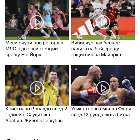
Меси счупи нов рекорд в
Винисиус пак беснее –
МЛС с две асистенции
налита на бой срещу
срещу Ню Йорк
защитник на Майорка
Кристиано Роналдо след 2
Усик отново смълча Фюри
години в Саудитска
след 12 рунда люта битка
Арабия: Животът е хубав