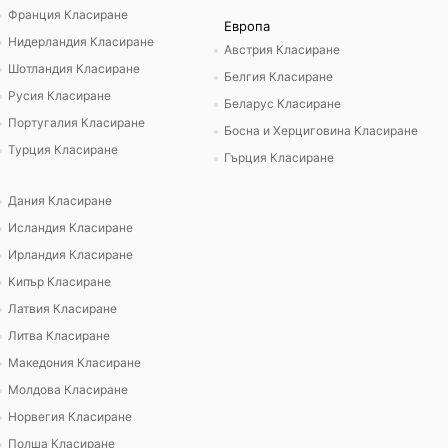
Франция Класиране
Европа
Нидерландия Класиране
Австрия Класиране
Шотландия Класиране
Белгия Класиране
Русия Класиране
Беларус Класиране
Португалия Класиране
Босна и Херциговина Класиране
Турция Класиране
Гърция Класиране
Дания Класиране
Исландия Класиране
Ирландия Класиране
Кипър Класиране
Латвия Класиране
Литва Класиране
Македония Класиране
Молдова Класиране
Норвегия Класиране
Полша Класиране