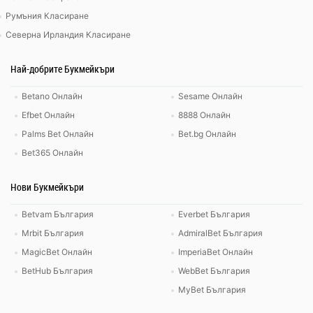
Румъния Класиране
Северна Ирландия Класиране
Най-добрите Букмейкъри
Betano Онлайн
Sesame Онлайн
Efbet Онлайн
8888 Онлайн
Palms Bet Онлайн
Bet.bg Онлайн
Bet365 Онлайн
Нови Букмейкъри
Betvam България
Everbet България
Mrbit България
AdmiralBet България
MagicBet Онлайн
ImperiaBet Онлайн
BetHub България
WebBet България
MyBet България