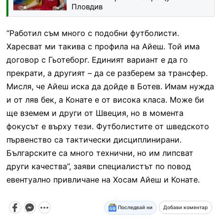
Пловдив
“Работил съм много с подобни футболисти.
Харесват ми такива с профила на Айеш. Той има
договор с Гьотеборг. Единият вариант е да го
прекрати, а другият – да се разберем за трансфер.
Мисля, че Айеш иска да дойде в Ботев. Имам нужда
и от ляв бек, а Конате е от висока класа. Може би
ще вземем и други от Швеция, но в момента
фокусът е върху тези. Футболистите от шведското
първенство са тактически дисциплинирани.
Българските са много технични, но им липсват
други качества”, заяви специалистът по повод
евентуално привличане на Хосам Айеш и Конате.
Последвай ни
Добави коментар