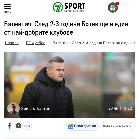
Skip
to
меню
content
Валентич: След 2-3 години Ботев ще е един
от най-добрите клубове
Начало
-
БГ Футбол
-
Валентич: След 2-3 години Ботев ще е един от
Христо Костов
20 ян. | 19:32
Последвай ни
Добави коментар