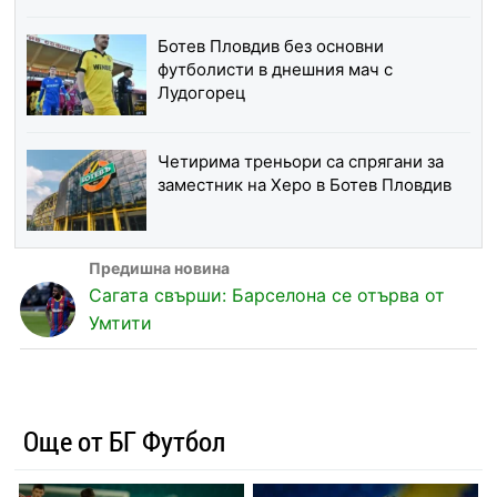
Ботев Пловдив без основни
футболисти в днешния мач с
Лудогорец
Четирима треньори са спрягани за
заместник на Херо в Ботев Пловдив
Сагата свърши: Барселона се отърва от
Умтити
Още от БГ Футбол