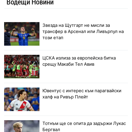
Водещи Новини
Звезда на Щутгарт не мисли за
трансфер в Арсенал или Ливърпул на
този етап
ЦСКА излиза за европейска битка
срещу Макаби Тел Авив
Ювентус с интерес към парагвайски
халф на Ривър Плейт
Тотнъм ще се опита да задържи Лукас
Бергвал