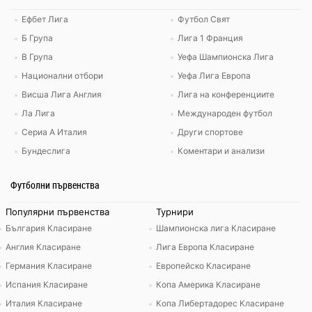
Ефбет Лига
Футбол Свят
Б Група
Лига 1 Франция
В Група
Уефа Шампионска Лига
Национални отбори
Уефа Лига Европа
Висша Лига Англия
Лига на конференциите
Ла Лига
Международен футбол
Сериа А Италия
Други спортове
Бундеслига
Коментари и анализи
Футболни първенства
Популярни първенства
Турнири
България Класиране
Шампионска лига Класиране
Англия Класиране
Лига Европа Класиране
Германия Класиране
Европейско Класиране
Испания Класиране
Копа Америка Класиране
Италия Класиране
Копа Либертадорес Класиране