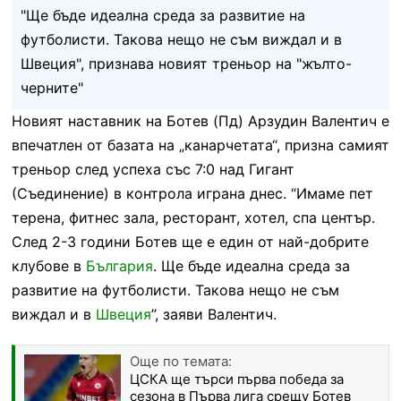
"Ще бъде идеална среда за развитие на
футболисти. Такова нещо не съм виждал и в
Швеция", признава новият треньор на "жълто-
черните"
Новият наставник на Ботев (Пд) Арзудин Валентич е
впечатлен от базата на „канарчетата“, призна самият
треньор след успеха със 7:0 над Гигант
(Съединение) в контрола играна днес. “Имаме пет
терена, фитнес зала, ресторант, хотел, спа център.
След 2-3 години Ботев ще е един от най-добрите
клубове в
България
. Ще бъде идеална среда за
развитие на футболисти. Такова нещо не съм
виждал и в
Швеция
”, заяви Валентич.
Още по темата:
ЦСКА ще търси първа победа за
сезона в Първа лига срещу Ботев