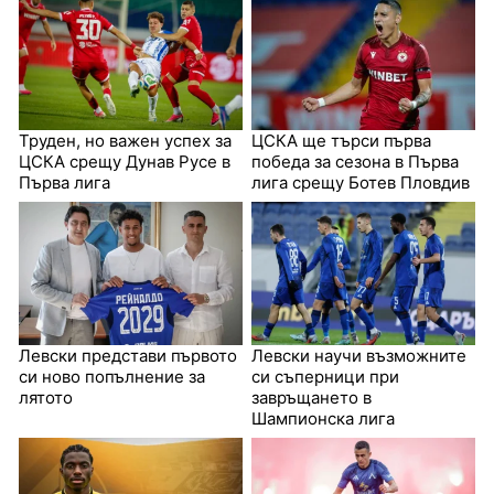
Труден, но важен успех за
ЦСКА ще търси първа
ЦСКА срещу Дунав Русе в
победа за сезона в Първа
Първа лига
лига срещу Ботев Пловдив
Левски представи първото
Левски научи възможните
си ново попълнение за
си съперници при
лятото
завръщането в
Шампионска лига