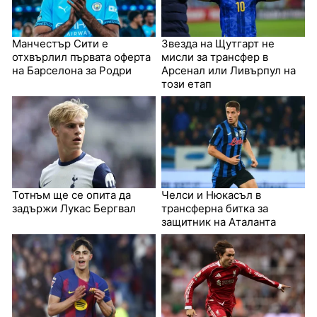
Манчестър Сити е
Звезда на Щутгарт не
отхвърлил първата оферта
мисли за трансфер в
на Барселона за Родри
Арсенал или Ливърпул на
този етап
Тотнъм ще се опита да
Челси и Нюкасъл в
задържи Лукас Бергвал
трансферна битка за
защитник на Аталанта