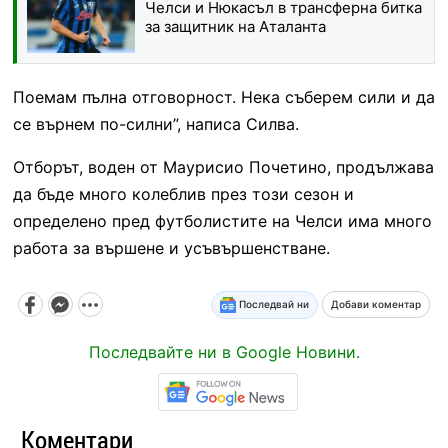
Челси и Нюкасъл в трансферна битка
за защитник на Аталанта
Поемам пълна отговорност. Нека съберем сили и да
се върнем по-силни”, написа Силва.
Отборът, воден от Маурисио Почетино, продължава
да бъде много колеблив през този сезон и
определено пред футболистите на Челси има много
работа за вършене и усъвършенстване.
Последвай ни
Добави коментар
Последвайте ни в Google Новини.
Коментари