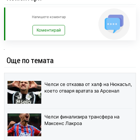
Напишете коментар
Коментирай
Още по темата
Челси се отказва от халф на Нюкасъл,
което отваря вратата за Арсенал
Челси финализира трансфера на
Максенс Лакроа