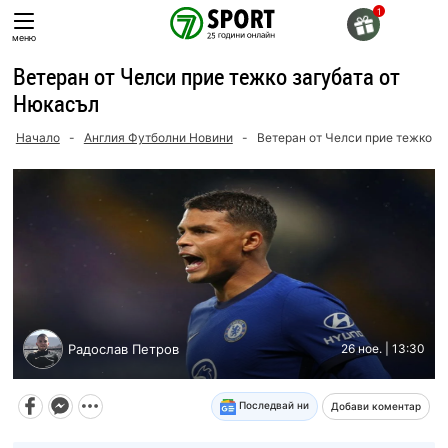
Skip
to
меню
content
Ветеран от Челси прие тежко загубата от
Нюкасъл
Начало
-
Англия Футболни Новини
-
Ветеран от Челси прие тежко з
Радослав Петров
26 ное. | 13:30
Последвай ни
Добави коментар