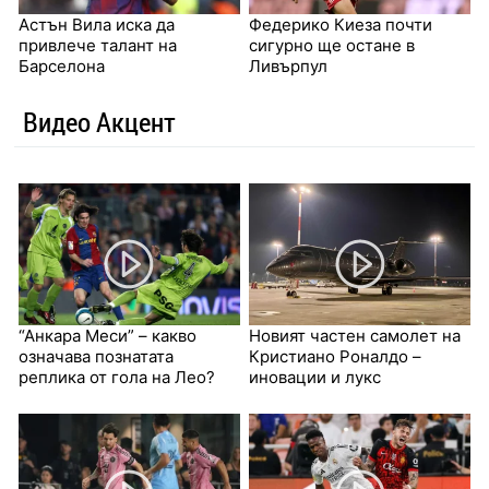
Астън Вила иска да
Федерико Киеза почти
привлече талант на
сигурно ще остане в
Барселона
Ливърпул
Видео Акцент
“Анкара Меси” – какво
Новият частен самолет на
означава познатата
Кристиано Роналдо –
реплика от гола на Лео?
иновации и лукс