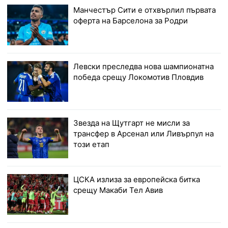
Манчестър Сити е отхвърлил първата
оферта на Барселона за Родри
Левски преследва нова шампионатна
победа срещу Локомотив Пловдив
Звезда на Щутгарт не мисли за
трансфер в Арсенал или Ливърпул на
този етап
ЦСКА излиза за европейска битка
срещу Макаби Тел Авив