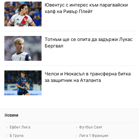
Ювентус с интерес към парагвайски
халф на Ривър Плейт
Тотнъм ще се опита да задържи Лукас
Бергвал
Челси и Нюкасъл в трансферна битка
за защитник на Аталанта
Новини
Ефбет Лига
Футбол Свят
Б Група
Лига 1 Франция