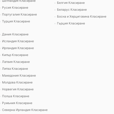
Шотландия Класиране
Белгия Класиране
Русия Класиране
Беларус Класиране
Португалия Класиране
Босна и Херциговина Класиране
Турция Класиране
Гърция Класиране
Дания Класиране
Исландия Класиране
Ирландия Класиране
Кипър Класиране
Латвия Класиране
Литва Класиране
Македония Класиране
Молдова Класиране
Норвегия Класиране
Полша Класиране
Румъния Класиране
Северна Ирландия Класиране