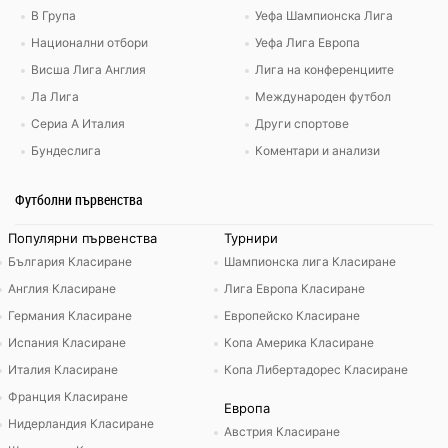
В Група
Уефа Шампионска Лига
Национални отбори
Уефа Лига Европа
Висша Лига Англия
Лига на конференциите
Ла Лига
Международен футбол
Сериа А Италия
Други спортове
Бундеслига
Коментари и анализи
Футболни първенства
Популярни първенства
Турнири
България Класиране
Шампионска лига Класиране
Англия Класиране
Лига Европа Класиране
Германия Класиране
Европейско Класиране
Испания Класиране
Копа Америка Класиране
Италия Класиране
Копа Либертадорес Класиране
Франция Класиране
Европа
Нидерландия Класиране
Австрия Класиране