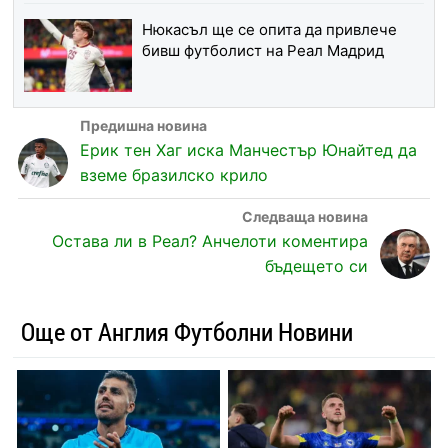
Нюкасъл ще се опита да привлече
бивш футболист на Реал Мадрид
Ерик тен Хаг иска Манчестър Юнайтед да
вземе бразилско крило
Остава ли в Реал? Анчелоти коментира
бъдещето си
Още от Англия Футболни Новини