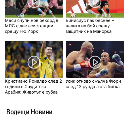
Меси счупи нов рекорд в
Винисиус пак беснее –
МЛС с две асистенции
налита на бой срещу
срещу Ню Йорк
защитник на Майорка
Кристиано Роналдо след 2
Усик отново смълча Фюри
години в Саудитска
след 12 рунда люта битка
Арабия: Животът е хубав
Водещи Новини