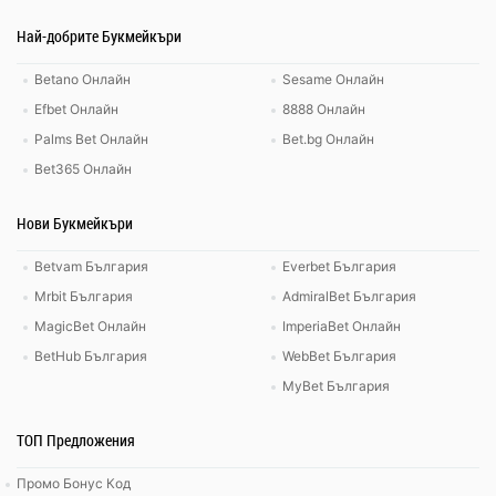
Най-добрите Букмейкъри
Betano Онлайн
Sesame Онлайн
Efbet Онлайн
8888 Онлайн
Palms Bet Онлайн
Bet.bg Онлайн
Bet365 Онлайн
Нови Букмейкъри
Betvam България
Everbet България
Mrbit България
AdmiralBet България
MagicBet Онлайн
ImperiaBet Онлайн
BetHub България
WebBet България
MyBet България
ТОП Предложения
Промо Бонус Код