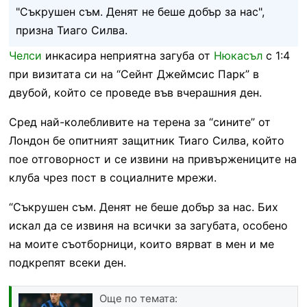
"Съкрушен съм. Денят не беше добър за нас",
призна Тиаго Силва.
Челси
инкасира неприятна загуба от
Нюкасъл
с 1:4
при визитата си на “Сейнт Джеймсис Парк” в
двубой, който се проведе във вчерашния ден.
Сред най-колебливите на терена за “сините” от
Лондон бе опитният защитник Тиаго Силва, който
пое отговорност и се извини на привържениците на
клуба чрез пост в социалните мрежи.
“Съкрушен съм. Денят не беше добър за нас. Бих
искал да се извиня на всички за загубата, особено
на моите съотборници, които вярват в мен и ме
подкрепят всеки ден.
Още по темата: