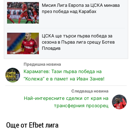
Мисия Лига Европа за ЦСКА минава
през победа над Карабах
ЦСКА ще търси първа победа за
сезона в Първа лига срещу Ботев
Пловдив
Караматев: Тази първа победа на
“Колежа” е в памет на Иван Занев!
Най-интересните сделки от края на
трансферния прозорец
Още от Efbet лига