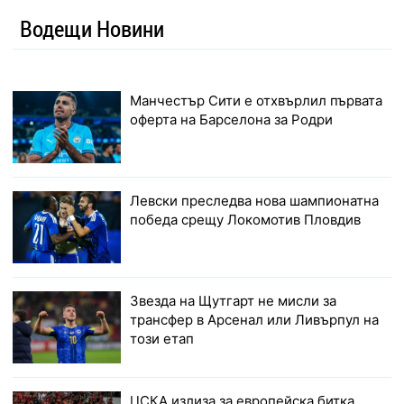
Водещи Новини
Манчестър Сити е отхвърлил първата
оферта на Барселона за Родри
Левски преследва нова шампионатна
победа срещу Локомотив Пловдив
Звезда на Щутгарт не мисли за
трансфер в Арсенал или Ливърпул на
този етап
ЦСКА излиза за европейска битка