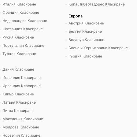
Италия Класиране
Копа Либертадорес Класиране
Франция Класиране
Европа
Нидерландия Класиране
Австрия Класиране
Шотландия Класиране
Белгия Класиране
Русия Класиране
Беларус Класиране
Португалия Класиране
Босна и Херциговина Класиране
Турция Класиране
Гърция Класиране
Дания Класиране
Исландия Класиране
Ирландия Класиране
Кипър Класиране
Латвия Класиране
Литва Класиране
Македония Класиране
Молдова Класиране
Норвегия Класиране