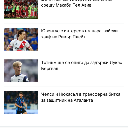
срещу Макаби Тел Авив
Ювентус с интерес към парагвайски
халф на Ривър Плейт
Тотнъм ще се опита да задържи Лукас
Бергвал
Челси и Нюкасъл в трансферна битка
за защитник на Аталанта