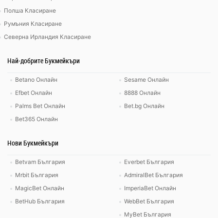
Полша Класиране
Румъния Класиране
Северна Ирландия Класиране
Най-добрите Букмейкъри
Betano Онлайн
Sesame Онлайн
Efbet Онлайн
8888 Онлайн
Palms Bet Онлайн
Bet.bg Онлайн
Bet365 Онлайн
Нови Букмейкъри
Betvam България
Everbet България
Mrbit България
AdmiralBet България
MagicBet Онлайн
ImperiaBet Онлайн
BetHub България
WebBet България
MyBet България