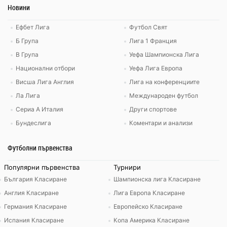
Новини
Ефбет Лига
Футбол Свят
Б Група
Лига 1 Франция
В Група
Уефа Шампионска Лига
Национални отбори
Уефа Лига Европа
Висша Лига Англия
Лига на конференциите
Ла Лига
Международен футбол
Сериа А Италия
Други спортове
Бундеслига
Коментари и анализи
Футболни първенства
Популярни първенства
Турнири
България Класиране
Шампионска лига Класиране
Англия Класиране
Лига Европа Класиране
Германия Класиране
Европейско Класиране
Испания Класиране
Копа Америка Класиране