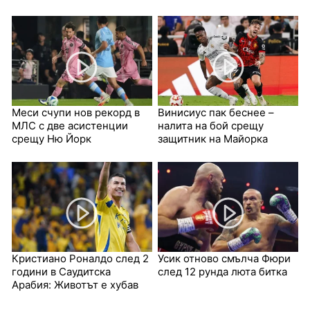
Меси счупи нов рекорд в
Винисиус пак беснее –
МЛС с две асистенции
налита на бой срещу
срещу Ню Йорк
защитник на Майорка
Кристиано Роналдо след 2
Усик отново смълча Фюри
години в Саудитска
след 12 рунда люта битка
Арабия: Животът е хубав