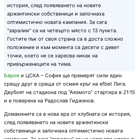
история, след появяването на новите
аржентински собственици и започнаха
оптимистично новата кампания. За сега
"заралии" са на четвърто място с 13 пункта.
Гостите пък от своя страна са в доста сложно
положение и към момента са десети с девет
точки, което не се харесва никак на
привържениците на тима.
Берое
и ЦСКА – София ще премерят сили един
срещу друг в среща от осмия кръг на efbet Лига.
Двубоят на стадиона под “Аязмото” стартира в 21:15
и е поверена на Радослав Гидженов.
Домакините са в нова ера от клубната си история,
след появяването на новите аржентински
собственици и започнаха оптимистично новата
кампания. За сега “заралии” са на четвърто място с