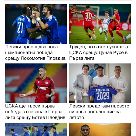
Левски преследва нова
Труден, но важен успех за
шампионатна победа
ЦСКА срещу Дунав Русе в
срещу Локомотив Пловдив
Първа лига
ЦСКА ще търси първа
Левски представи първото
победа за сезона в Първа
си ново попълнение за
лига срещу Ботев Пловдив
лятото