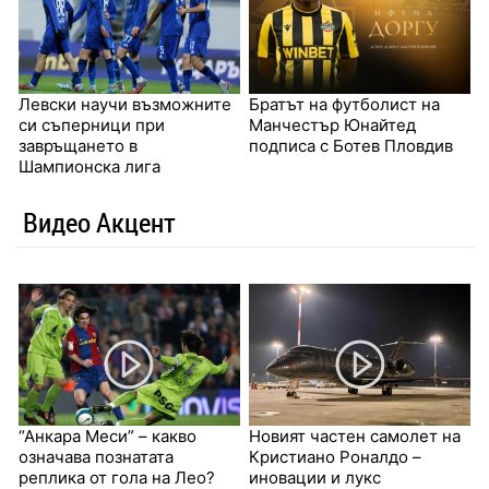
Левски научи възможните
Братът на футболист на
си съперници при
Манчестър Юнайтед
завръщането в
подписа с Ботев Пловдив
Шампионска лига
Видео Акцент
“Анкара Меси” – какво
Новият частен самолет на
означава познатата
Кристиано Роналдо –
реплика от гола на Лео?
иновации и лукс