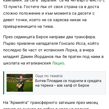
13 пункта. Гостите пък от своя страна са в доста
сложно положение и към момента са десети с
девет точки, което не се харесва никак на
привържениците на тима.
През седмицата Берое направи два трансфера.
Първо привлече нападателя Гонсало Исса, който
последно бе част от испанския Лорка, а вчера
младият Дамян Йорданов пък бе пратен под наем в
школата на италианския
Лацио
.
Още по темата:
Ботев Пловдив се подсили в средата
на терена – взе халф от Берое
На “Армията” трансферното затишие през месец
август се очаква да избие в края на родния