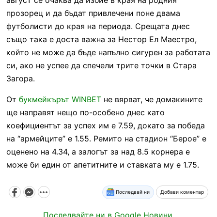
прозорец и да бъдат привлечени поне двама
футболисти до края на периода. Срещата днес
също така е доста важна за Нестор Ел Маестро,
който не може да бъде напълно сигурен за работата
си, ако не успее да спечели трите точки в Стара
Загора.
От
букмейкърът WINBET
не вярват, че домакините
ще направят нещо по-особено днес като
коефициентът за успех им е 7.59, докато за победа
на “армейците” е 1.55. Ремито на стадион “Берое” е
оценено на 4.34, а залогът за над 8.5 корнера е
може би един от апетитните и ставката му е 1.75.
Последвай ни
Добави коментар
Последвайте ни в Google Новини.