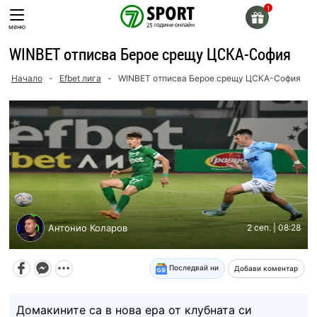
Skip
to
меню
content
WINBET отписва Берое срещу ЦСКА-София
Начало
-
Efbet лига
-
WINBET отписва Берое срещу ЦСКА-София
Антонио Коларов
2 сеп. | 08:28
Последвай ни
Добави коментар
Домакините са в нова ера от клубната си