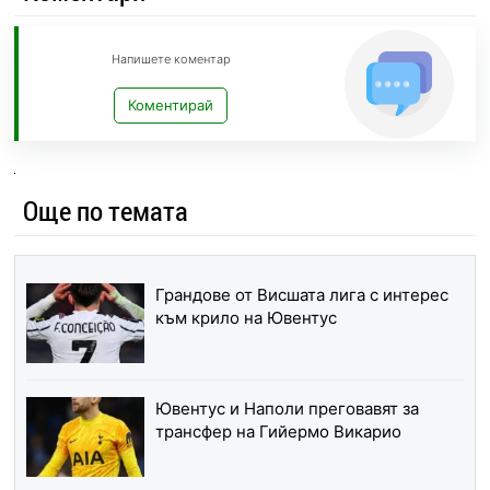
Напишете коментар
Коментирай
Още по темата
Грандове от Висшата лига с интерес
към крило на Ювентус
Ювентус и Наполи преговавят за
трансфер на Гийермо Викарио