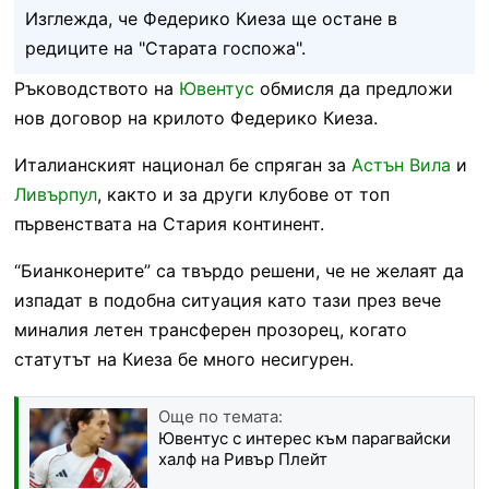
Изглежда, че Федерико Киеза ще остане в
редиците на "Старата госпожа".
Ръководството на
Ювентус
обмисля да предложи
нов договор на крилото Федерико Киеза.
Италианският национал бе спряган за
Астън Вила
и
Ливърпул
, както и за други клубове от топ
първенствата на Стария континент.
“Бианконерите” са твърдо решени, че не желаят да
изпадат в подобна ситуация като тази през вече
миналия летен трансферен прозорец, когато
статутът на Киеза бе много несигурен.
Още по темата:
Ювентус с интерес към парагвайски
халф на Ривър Плейт