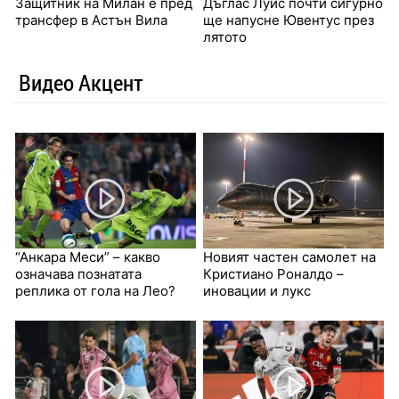
Защитник на Милан е пред
Дъглас Луис почти сигурно
трансфер в Астън Вила
ще напусне Ювентус през
лятото
Видео Акцент
“Анкара Меси” – какво
Новият частен самолет на
означава познатата
Кристиано Роналдо –
реплика от гола на Лео?
иновации и лукс