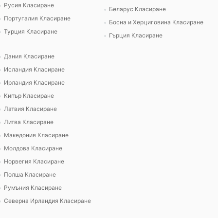
Русия Класиране
Беларус Класиране
Португалия Класиране
Босна и Херциговина Класиране
Турция Класиране
Гърция Класиране
Дания Класиране
Исландия Класиране
Ирландия Класиране
Кипър Класиране
Латвия Класиране
Литва Класиране
Македония Класиране
Молдова Класиране
Норвегия Класиране
Полша Класиране
Румъния Класиране
Северна Ирландия Класиране