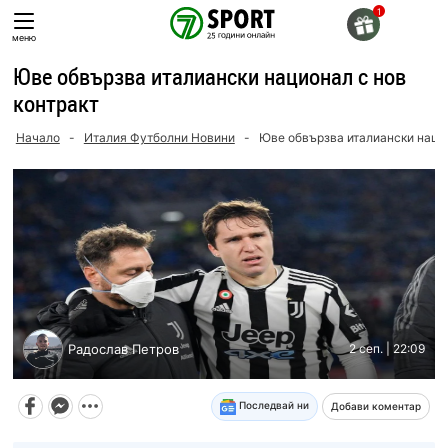
Skip
to
меню
content
Юве обвързва италиански национал с нов
контракт
Начало
-
Италия Футболни Новини
-
Юве обвързва италиански нацио
Радослав Петров
2 сеп. | 22:09
Последвай ни
Добави коментар