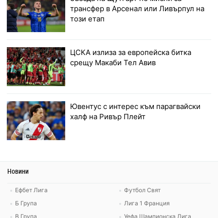
трансфер в Арсенал или Ливърпул на
този етап
ЦСКА излиза за европейска битка
срещу Макаби Тел Авив
Ювентус с интерес към парагвайски
халф на Ривър Плейт
Новини
Ефбет Лига
Футбол Свят
Б Група
Лига 1 Франция
В Група
Уефа Шампионска Лига