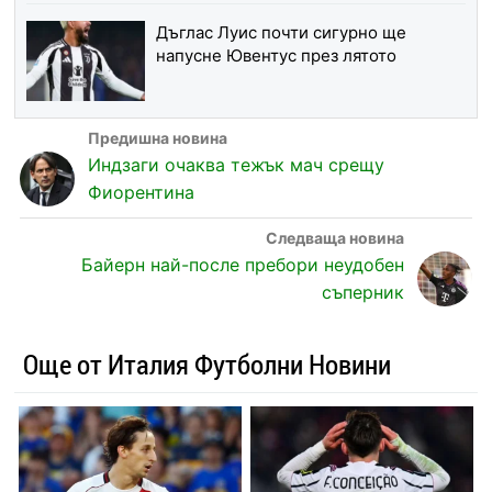
Дъглас Луис почти сигурно ще
напусне Ювентус през лятото
Индзаги очаква тежък мач срещу
Фиорентина
Байерн най-после пребори неудобен
съперник
Още от Италия Футболни Новини