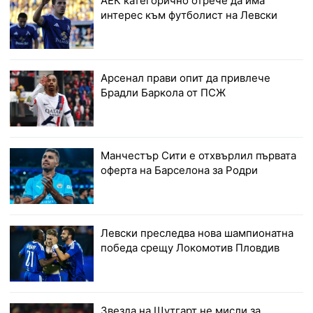
АЕК категорично отрече да има
интерес към футболист на Левски
Арсенал прави опит да привлече
Брадли Баркола от ПСЖ
Манчестър Сити е отхвърлил първата
оферта на Барселона за Родри
Левски преследва нова шампионатна
победа срещу Локомотив Пловдив
Звезда на Щутгарт не мисли за