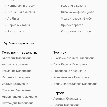
Национални отбори
Уефа Лига Европа
Висша Лига Англия
Лига на конференциите
Ла Лига
Международен футбол
Сериа А Италия
Други спортове
Бундеслига
Коментари и анализи
Футболни първенства
Популярни първенства
Турнири
България Класиране
Шампионска лига Класиране
Англия Класиране
Лига Европа Класиране
Германия Класиране
Европейско Класиране
Испания Класиране
Копа Америка Класиране
Италия Класиране
Копа Либертадорес Класиране
Франция Класиране
Европа
Нидерландия Класиране
Австрия Класиране
Шотландия Класиране
Белгия Класиране