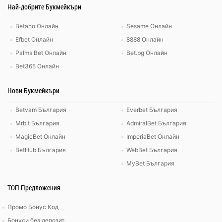
Най-добрите Букмейкъри
Betano Онлайн
Sesame Онлайн
Efbet Онлайн
8888 Онлайн
Palms Bet Онлайн
Bet.bg Онлайн
Bet365 Онлайн
Нови Букмейкъри
Betvam България
Everbet България
Mrbit България
AdmiralBet България
MagicBet Онлайн
ImperiaBet Онлайн
BetHub България
WebBet България
MyBet България
ТОП Предложения
Промо Бонус Код
Бонуси без депозит