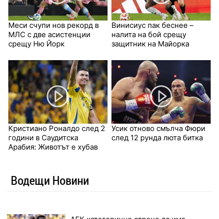
Меси счупи нов рекорд в
Винисиус пак беснее –
МЛС с две асистенции
налита на бой срещу
срещу Ню Йорк
защитник на Майорка
Кристиано Роналдо след 2
Усик отново смълча Фюри
години в Саудитска
след 12 рунда люта битка
Арабия: Животът е хубав
Водещи Новини