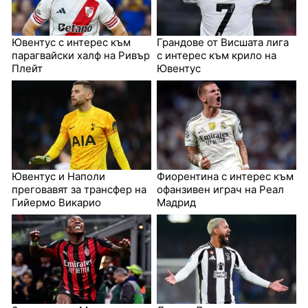
Ювентус с интерес към
Грандове от Висшата лига
парагвайски халф на Ривър
с интерес към крило на
Плейт
Ювентус
Ювентус и Наполи
Фиорентина с интерес към
преговавят за трансфер на
офанзивен играч на Реал
Гийермо Викарио
Мадрид