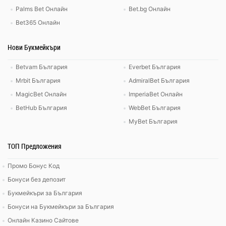
Palms Bet Онлайн
Bet.bg Онлайн
Bet365 Онлайн
Нови Букмейкъри
Betvam България
Everbet България
Mrbit България
AdmiralBet България
MagicBet Онлайн
ImperiaBet Онлайн
BetHub България
WebBet България
MyBet България
ТОП Предложения
Промо Бонус Код
Бонуси без депозит
Букмейкъри за България
Бонуси на Букмейкъри за България
Онлайн Казино Сайтове