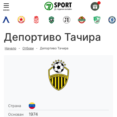
Skip
to
меню
content
Депортиво Тачира
Начало
-
Отбори
-
Депортиво Тачира
Страна
1974
Основан