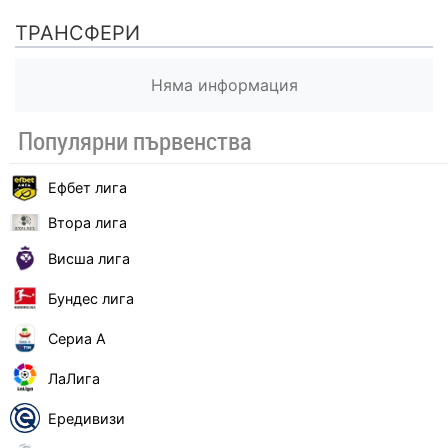
ТРАНСФЕРИ
Няма информация
Популярни първенства
Ефбет лига
Втора лига
Висша лига
Бундес лига
Сериа А
ЛаЛига
Ередивизи