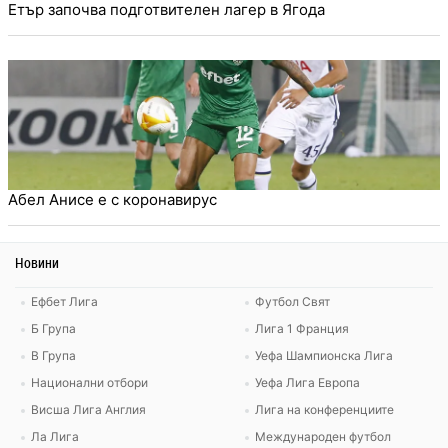
Етър започва подготвителен лагер в Ягода
Абел Анисе е с коронавирус
Новини
Ефбет Лига
Футбол Свят
Б Група
Лига 1 Франция
В Група
Уефа Шампионска Лига
Национални отбори
Уефа Лига Европа
Висша Лига Англия
Лига на конференциите
Ла Лига
Международен футбол