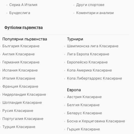
Сериа А Италия
Други спортове
Бундеслига
Коментари и анализи
Футболни първенства
Популярни първенства
Турнири
България Класиране
Шампионска лига Класиране
Англия Класиране
Лига Европа Класиране
Германия Класиране
Европейско Класиране
Испания Класиране
Копа Америка Класиране
Италия Класиране
Копа Либертадорес Класиране
Франция Класиране
Европа
Нидерландия Класиране
Австрия Класиране
Шотландия Класиране
Белгия Класиране
Русия Класиране
Беларус Класиране
Португалия Класиране
Босна и Херциговина Класиране
Турция Класиране
Гърция Класиране