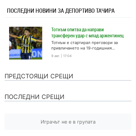
ПОСЛЕДНИ НОВИНИ ЗА ДЕПОРТИВО ТАЧИРА
Тотнъм опитва да направи
трансферен удар с млад аржентинец
Тотнъм е стартирал преговори за
привличането на 19-годишния
централен нападател Алехо Велис,
9 авг. | 17:04
който е собственост на Росарио
Сентрал, пише медията...
ПРЕДСТОЯЩИ СРЕЩИ
ПОСЛЕДНИ СРЕЩИ
Играчът не е в групата