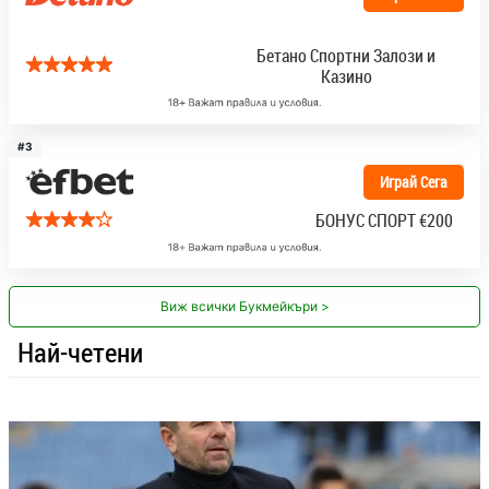
Бетано Спортни Залози и
Казино
#3
Играй Сега
БОНУС СПОРТ
€200
Виж всички Букмейкъри >
Най-четени