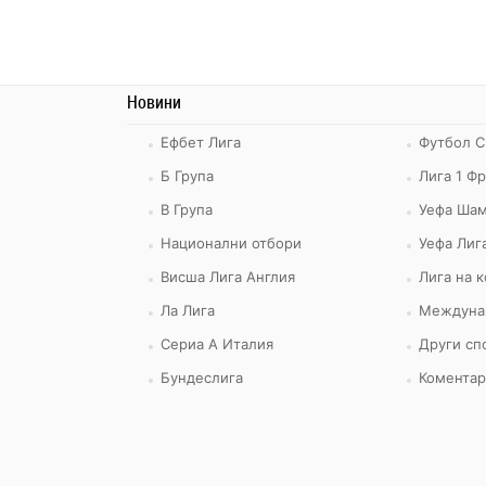
Новини
Ефбет Лига
Футбол С
Б Група
Лига 1 Ф
В Група
Уефа Шам
Национални отбори
Уефа Лиг
Висша Лига Англия
Лига на 
Ла Лига
Междуна
Сериа А Италия
Други сп
Бундеслига
Коментар