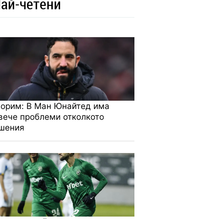
ай-четени
орим: В Ман Юнайтед има
вече проблеми отколкото
шения