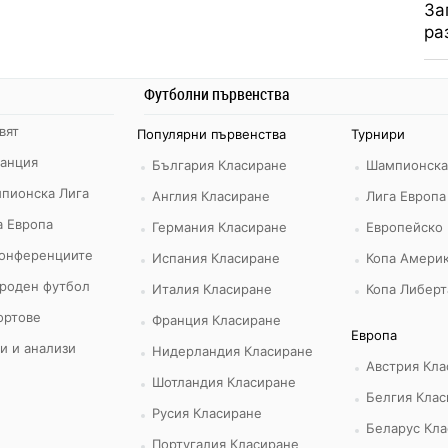
За
ра
Футболни първенства
вят
Популярни първенства
Турнири
ранция
България Класиране
Шампионска
пионска Лига
Англия Класиране
Лига Европа
а Европа
Германия Класиране
Европейско
конференциите
Испания Класиране
Копа Америк
роден футбол
Италия Класиране
Копа Либерт
ортове
Франция Класиране
Европа
и и анализи
Нидерландия Класиране
Австрия Кла
Шотландия Класиране
Белгия Клас
Русия Класиране
Беларус Кла
Португалия Класиране