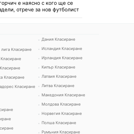
горчич е наясно с кого ще се
здели, отрече за нов футболист
Дания Класиране
Исландия Класиране
 лига Класиране
Ирландия Класиране
 Класиране
Кипър Класиране
 Класиране
Латвия Класиране
а Класиране
Литва Класиране
адорес Класиране
Македония Класиране
Молдова Класиране
сиране
Норвегия Класиране
иране
Полша Класиране
сиране
Румъния Класиране