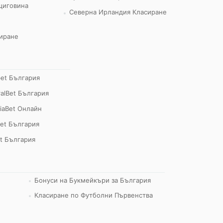
циговина
Северна Ирландия Класиране
иране
bet България
alBet България
iaBet Онлайн
et България
t България
Бонуси на Букмейкъри за България
Класиране по Футболни Първенства