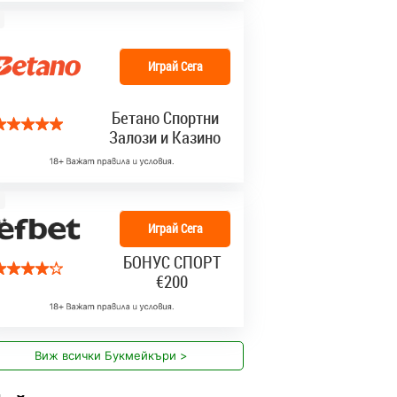
Играй Сега
Бетано Спортни
Залози и Казино
Играй Сега
БОНУС СПОРТ
€200
Виж всички Букмейкъри >