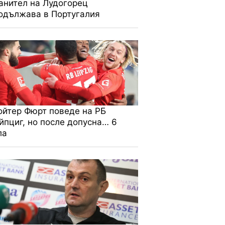
анител на Лудогорец
одължава в Португалия
ойтер Фюрт поведе на РБ
йпциг, но после допусна… 6
ла