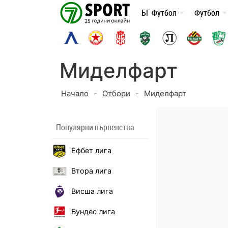
Skip
БГ Футбол
Футбол
to
content
Миделфарт
Начало
-
Отбори
-
Миделфарт
Популярни първенства
Ефбет лига
Втора лига
Висша лига
Бундес лига