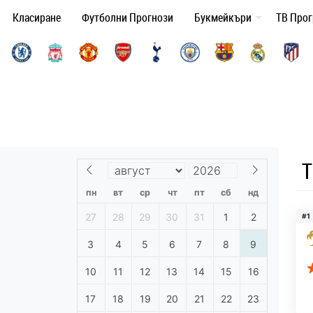
Класиране
Футболни Прогнози
Букмейкъри
ТВ Про
Т
пн
вт
ср
чт
пт
сб
нд
27
28
29
30
31
1
2
#1
3
4
5
6
7
8
9
10
11
12
13
14
15
16
17
18
19
20
21
22
23