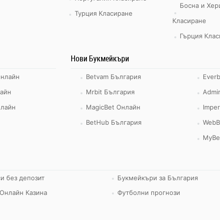
Босна и Хер
Турция Класиране
Класиране
Гърция Клас
Нови Букмейкъри
Онлайн
Betvam България
Ever
айн
Mrbit България
Admir
нлайн
MagicBet Онлайн
Imper
BetHub България
WebB
MyBe
и без депозит
Букмейкъри за България
Онлайн Казина
Футболни прогнози