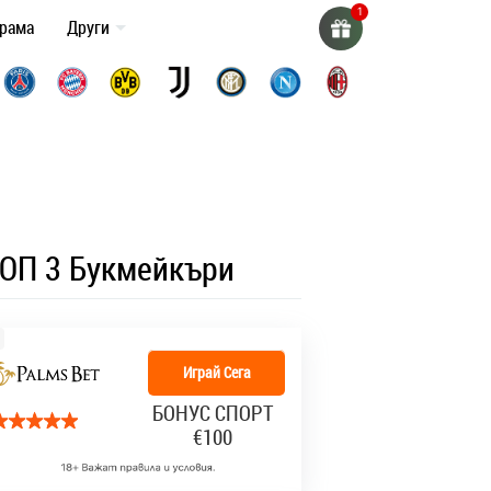
грама
Други
ОП 3 Букмейкъри
Играй Сега
БОНУС СПОРТ
€100