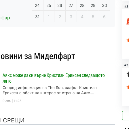
24
25
26
27
28
29
30
#2
31
1
2
3
4
5
6
лфарт
новини за Миделфарт
#3
Аякс може да си върне Кристиан Ериксен следващото
лято
Според информация на The Sun, халфът Кристиан
Ериксен е обект на интерес от страна на Аякс.
Плеймейкърът на Манчестър Юнайтед...
9 авг. | 11:28
И СРЕЩИ