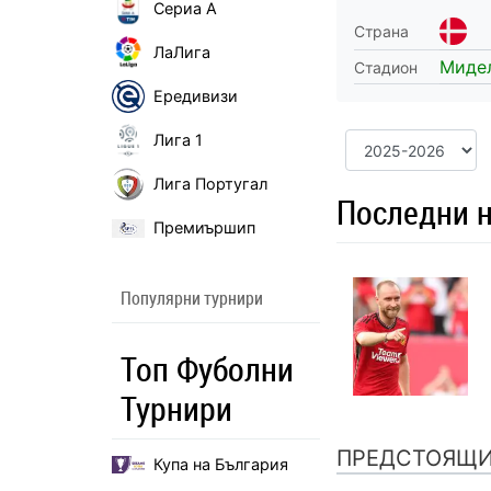
Сериа А
Страна
ЛаЛига
Миде
Стадион
Ередивизи
Лига 1
Лига Португал
Последни 
Премиършип
Популярни турнири
Топ Фуболни
Турнири
ПРЕДСТОЯЩ
Купа на България