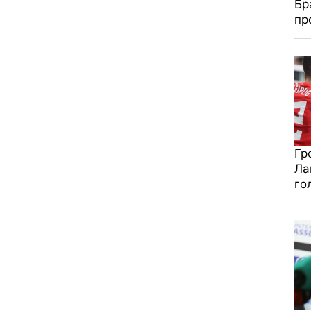
Бр
пр
Гр
Ла
го