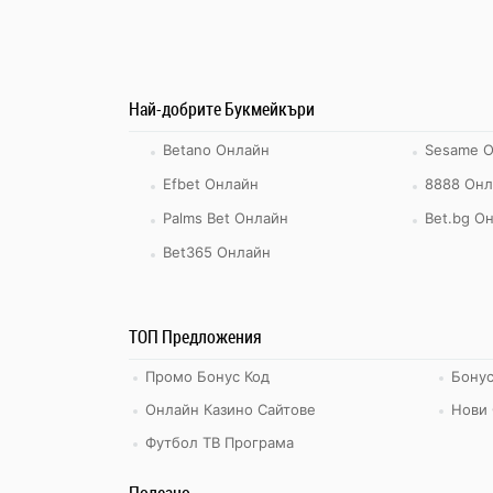
Най-добрите Букмейкъри
Betano Онлайн
Sesame 
Efbet Онлайн
8888 Онл
Palms Bet Онлайн
Bet.bg О
Bet365 Онлайн
ТОП Предложения
Промо Бонус Код
Бонус
Онлайн Казино Сайтове
Нови 
Футбол ТВ Програма