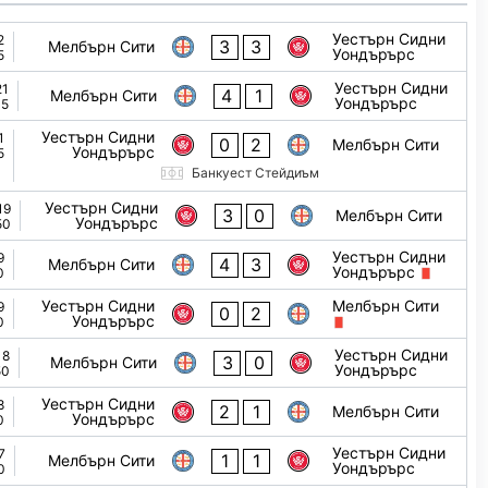
Уестърн Сидни
2
3
3
Мелбърн Сити
Уондърърс
5
Уестърн Сидни
21
4
1
Мелбърн Сити
Уондърърс
05
Уестърн Сидни
1
0
2
Мелбърн Сити
Уондърърс
5
Банкуест Стейдиъм
Уестърн Сидни
19
3
0
Мелбърн Сити
Уондърърс
50
Уестърн Сидни
9
4
3
Мелбърн Сити
Уондърърс
0
Уестърн Сидни
Мелбърн Сити
9
0
2
Уондърърс
0
Уестърн Сидни
18
3
0
Мелбърн Сити
Уондърърс
50
Уестърн Сидни
8
2
1
Мелбърн Сити
Уондърърс
0
Уестърн Сидни
7
1
1
Мелбърн Сити
Уондърърс
0