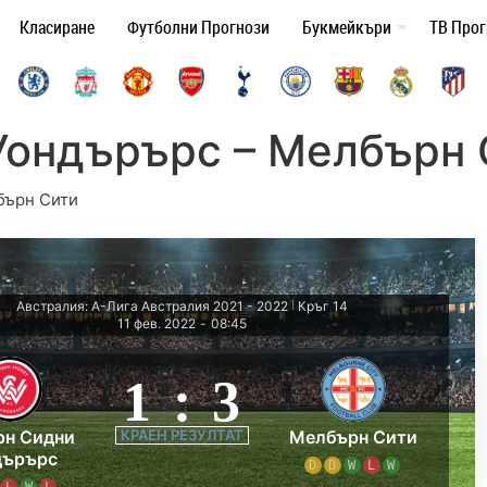
Класиране
Футболни Прогнози
Букмейкъри
ТВ Про
Уондърърс – Мелбърн 
бърн Сити
Австралия: А-Лига Австралия 2021 - 2022
Кръг 14
|
11 фев. 2022
-
08:45
1
:
3
рн Сидни
КРАЕН РЕЗУЛТАТ
Мелбърн Сити
дърърс
D
D
W
L
W