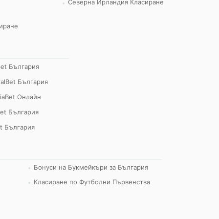
Северна Ирландия Класиране
иране
bet България
alBet България
iaBet Онлайн
et България
t България
Бонуси на Букмейкъри за България
Класиране по Футболни Първенства