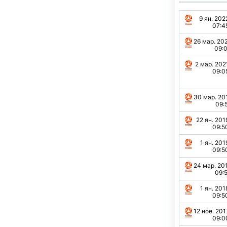
9 ян. 202
07:4
26 мар. 20
09:
2 мар. 202
09:0
30 мар. 20
09:
22 ян. 201
09:5
1 ян. 201
09:5
24 мар. 20
09:
1 ян. 201
09:5
12 ное. 201
09:0