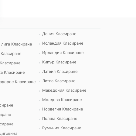
Дания Класиране
Исландия Класиране
 лига Класиране
Ирландия Класиране
 Класиране
Кипър Класиране
 Класиране
Латвия Класиране
а Класиране
Литва Класиране
адорес Класиране
Македония Класиране
Молдова Класиране
сиране
Норвегия Класиране
иране
Полша Класиране
сиране
Румъния Класиране
циговина