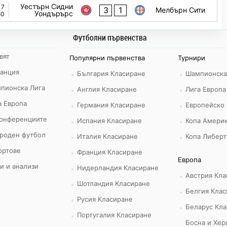
Уестърн Сидни
17
3
1
Мелбърн Сити
Уондърърс
50
Футболни първенства
вят
Популярни първенства
Турнири
ранция
България Класиране
Шампионска
пионска Лига
Англия Класиране
Лига Европа
а Европа
Германия Класиране
Европейско
конференциите
Испания Класиране
Копа Америк
роден футбол
Италия Класиране
Копа Либерт
ортове
Франция Класиране
Европа
и и анализи
Нидерландия Класиране
Австрия Кла
Шотландия Класиране
Белгия Клас
Русия Класиране
Беларус Кла
Португалия Класиране
Босна и Хер