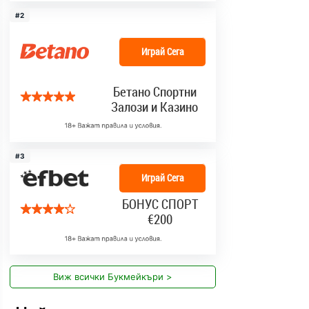
#2
Играй Сега
Бетано Спортни
Залози и Казино
#3
Играй Сега
БОНУС СПОРТ
€200
Виж всички Букмейкъри >