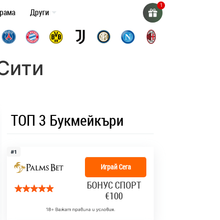
грама
Други
Сити
ТОП 3 Букмейкъри
#1
Играй Сега
БОНУС СПОРТ
€100