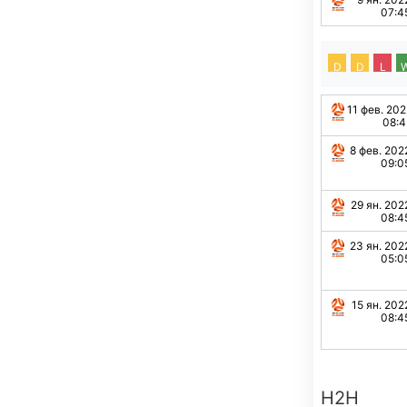
07:4
D
D
L
11 фев. 202
08:4
8 фев. 202
09:0
29 ян. 202
08:4
23 ян. 202
05:0
15 ян. 202
08:4
H2H