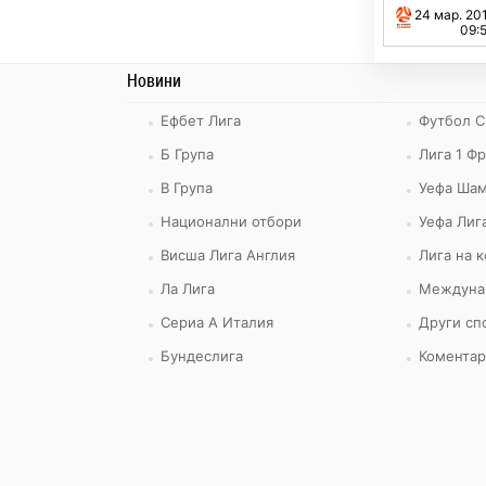
24 мар. 20
09:
Новини
Ефбет Лига
Футбол С
Б Група
Лига 1 Ф
В Група
Уефа Шам
Национални отбори
Уефа Лиг
Висша Лига Англия
Лига на 
Ла Лига
Междуна
Сериа А Италия
Други сп
Бундеслига
Коментар