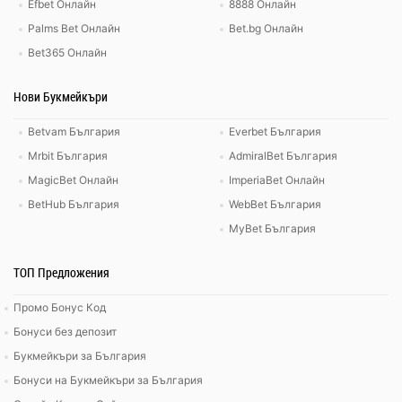
Efbet Онлайн
8888 Онлайн
Palms Bet Онлайн
Bet.bg Онлайн
Bet365 Онлайн
Нови Букмейкъри
Betvam България
Everbet България
Mrbit България
AdmiralBet България
MagicBet Онлайн
ImperiaBet Онлайн
BetHub България
WebBet България
MyBet България
ТОП Предложения
Промо Бонус Код
Бонуси без депозит
Букмейкъри за България
Бонуси на Букмейкъри за България