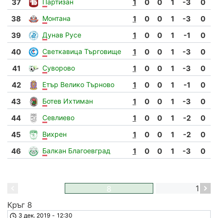
37
Партизан
1
0
0
1
-3
0
38
Монтана
1
0
0
1
-3
0
39
Дунав Русе
1
0
0
1
-1
0
40
Светкавица Търговище
1
0
0
1
-3
0
41
Суворово
1
0
0
1
-3
0
42
Етър Велико Търново
1
0
0
1
-1
0
43
Ботев Ихтиман
1
0
0
1
-3
0
44
Севлиево
1
0
0
1
-2
0
45
Вихрен
1
0
0
1
-2
0
46
Балкан Благоевград
1
0
0
1
-3
0
16
8
Кръг 8
К
3 дек. 2019
-
12:30