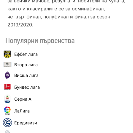
за всички мачове, резултати, носители на Купата,
както и класиралите се за осминафинал,
четвъртфинал, полуфинал и финал за сезон
2019/2020.
Популярни първенства
Ефбет лига
Втора лига
Висша лига
Бундес лига
Сериа А
ЛаЛига
Ередивизи