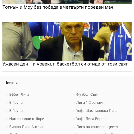
Тотнъм и Моу без победа в четвърти пореден мач
Ужасен ден – и човекът-баскетбол си отиде от този свят
Новини
Ефбет Лига
Футбол Свят
Б Група
Лига 1 Франция
В Група
Уефа Шампионска Лига
Национални отбори
Уефа Лига Европа
Висша Лига Англия
Лига на конференциите