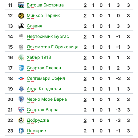
11
Витоша Бистрица
2
1
0
1
3
3
12
Миньор Перник
2
1
0
1
0
3
13
Славия
2
1
0
1
3
3
14
Нефтохимик Бургас
2
1
0
1
-1
3
15
Локомотив Г.Оряховица
2
1
0
1
-1
3
16
Хебър 1918
2
1
0
1
1
3
17
Спартак Плевен
2
1
0
1
2
3
18
Септември София
2
1
0
1
-2
3
19
Арда Кърджали
2
1
0
1
1
3
20
Черно Море Варна
2
1
0
1
2
3
21
Спартак Варна
2
1
0
1
-3
3
22
Добруджа
2
1
0
1
-3
3
23
Поморие
2
1
0
1
-1
3