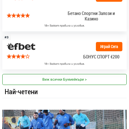
Бетано Спортни Залози и
Казино
#3
Играй Сега
БОНУС СПОРТ
€200
Виж всички Букмейкъри >
Най-четени