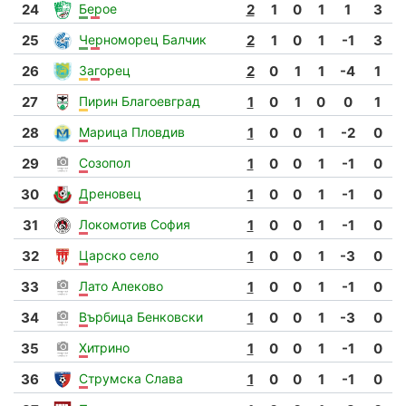
24
Берое
2
1
0
1
1
3
25
Черноморец Балчик
2
1
0
1
-1
3
26
Загорец
2
0
1
1
-4
1
27
Пирин Благоевград
1
0
1
0
0
1
28
Марица Пловдив
1
0
0
1
-2
0
29
Созопол
1
0
0
1
-1
0
30
Дреновец
1
0
0
1
-1
0
31
Локомотив София
1
0
0
1
-1
0
32
Царско село
1
0
0
1
-3
0
33
Лато Алеково
1
0
0
1
-1
0
34
Върбица Бенковски
1
0
0
1
-3
0
35
Хитрино
1
0
0
1
-1
0
36
Струмска Слава
1
0
0
1
-1
0