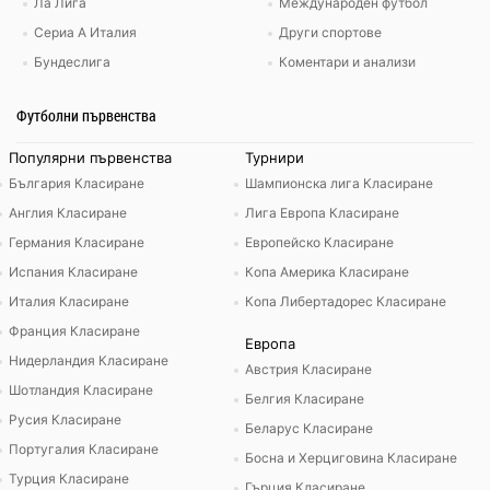
Ла Лига
Международен футбол
Сериа А Италия
Други спортове
Бундеслига
Коментари и анализи
Футболни първенства
Популярни първенства
Турнири
България Класиране
Шампионска лига Класиране
Англия Класиране
Лига Европа Класиране
Германия Класиране
Европейско Класиране
Испания Класиране
Копа Америка Класиране
Италия Класиране
Копа Либертадорес Класиране
Франция Класиране
Европа
Нидерландия Класиране
Австрия Класиране
Шотландия Класиране
Белгия Класиране
Русия Класиране
Беларус Класиране
Португалия Класиране
Босна и Херциговина Класиране
Турция Класиране
Гърция Класиране