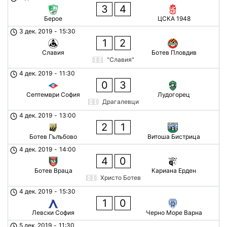
3
4
Берое
ЦСКА 1948
3 дек. 2019
-
15:30
1
2
Славия
Ботев Пловдив
"Славия"
4 дек. 2019
-
11:30
0
3
Септември София
Лудогорец
Драгалевци
4 дек. 2019
-
13:00
2
1
Ботев Гълъбово
Витоша Бистрица
4 дек. 2019
-
14:00
4
0
Ботев Враца
Кариана Ерден
Христо Ботев
4 дек. 2019
-
15:30
1
0
Левски София
Черно Море Варна
5 дек. 2019
-
11:30