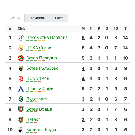
Общо
Домакин
Гост
#
Club
М
П
Р
З
ГЗ
Т
1
Локомотив Пловдив
6
4
2
0
8
14
2
ЦСКА София
6
4
2
0
7
14
3
Ботев Пловдив
5
3
1
1
1
10
4
Ботев Гълъбово
4
3
0
1
3
9
5
ЦСКА 1948
4
3
0
1
3
9
6
Левски София
5
2
2
1
3
8
7
Лудогорец
3
2
1
0
6
7
8
Ботев Враца
3
2
0
1
7
6
9
Литекс
3
2
0
1
3
6
10
Кариана Ерден
3
2
0
1
0
6