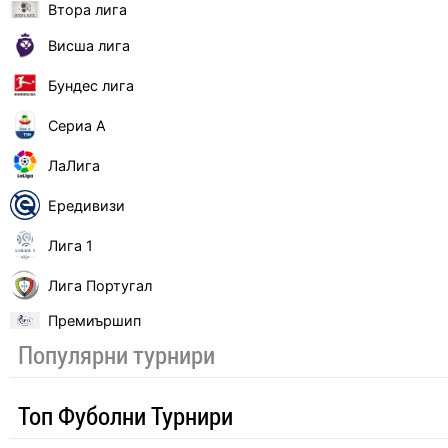
Втора лига
Висша лига
Бундес лига
Сериа А
ЛаЛига
Ередивизи
Лига 1
Лига Португал
Премиършип
Популярни турнири
Топ Фуболни Турнири