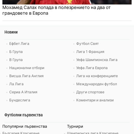
Мохамед Салах попада в полезрението на два от
грандовете в Европа
Новини
Ефбет Лига
Футбол Свят
Б Група
Лига 1 Франция
В Група
Уефа Шампионска Лига
Национални отбори
Уефа Лига Европа
Висша Лига Англия
Лига на конференциите
Ла Лига
Международен футбол
Сериа А Италия
Други спортове
Бундеслига
Коментари и анализи
Футболни първенства
Популярни първенства
Турнири
България Класиране
Шампионска лига Класиране