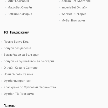
Mrbit България
AdmiralBet България
MagicBet Онлайн
ImperiaBet Онлайн
BetHub България
WebBet България
MyBet България
ТОП Предложения
Промо Бонус Код
Бонуси без депозит
Букмейкъри за България
Бонуси на Букмейкъри за България
Онлайн Казино Сайтове
Нови Онлайн Казина
Футболни прогнози
Класиране по Футболни Първенства
Футбол ТВ Програма
Полезно