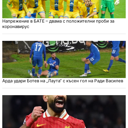
Напрежение в БАТЕ – двама с положителни проби за
коронавирус
Арда удари Ботев на „Лаута“ с късен гол на Ради Василев