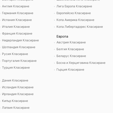
Англия Класиране
Лига Европа Класиране
Германия Класиране
Европейско Класиране
Испания Класиране
Копа Америка Класиране
Италия Класиране
Копа Либертадорес Класиране
Франция Класиране
Европа
Нидерландия Класиране
Австрия Класиране
Шотландия Класиране
Белгия Класиране
Русия Класиране
Беларус Класиране
Португалия Класиране
Босна и Херциговина Класиране
Турция Класиране
Гърция Класиране
Дания Класиране
Исландия Класиране
Ирландия Класиране
Кипър Класиране
Латвия Класиране