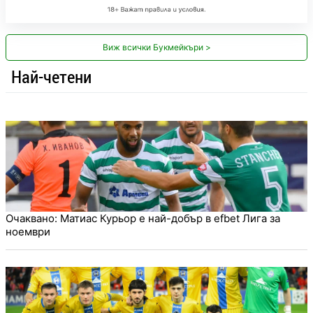
Виж всички Букмейкъри >
Най-четени
Очаквано: Матиас Курьор е най-добър в efbet Лига за
ноември