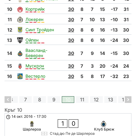
10
Кортрийк
30
8
7
15
-17
31
11
Локерен
30
7
10
13
-10
31
12
Синт Тройден
30
8
6
16
-13
30
13
Ойпен
30
8
6
16
-24
30
Ваасланд-
14
30
7
9
14
-15
30
Беверен
15
Мускрон
30
7
3
20
-24
24
16
Вестерло
30
5
8
17
-32
23
6
7
8
9
11
12
13
14
10
Кръг 10
К
14 окт. 2016
-
17:30
1
0
Шарлероа
Клуб Брюж
Стад дю Пе де Шарлероа