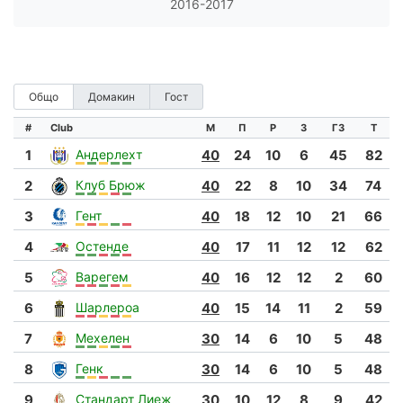
2016-2017
Общо
Домакин
Гост
#
Club
М
П
Р
З
ГЗ
Т
1
Андерлехт
40
24
10
6
45
82
2
Клуб Брюж
40
22
8
10
34
74
3
Гент
40
18
12
10
21
66
4
Остенде
40
17
11
12
12
62
5
Варегем
40
16
12
12
2
60
6
Шарлероа
40
15
14
11
2
59
7
Мехелен
30
14
6
10
5
48
8
Генк
30
14
6
10
5
48
9
Стандарт Лиеж
30
10
12
8
9
42