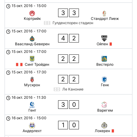
15 окт. 2016
-
15:00
3
3
Кортрийк
Стандарт Лиеж
Гулденспорен стадион
15 окт. 2016
-
17:00
4
2
Ваасланд-Беверен
Ойпен
15 окт. 2016
-
17:00
2
2
Синт Тройден
Вестерло
15 окт. 2016
-
17:30
2
2
Мускрон
Генк
Ле Каноние
16 окт. 2016
-
11:30
3
0
Гент
Варегем
16 окт. 2016
-
15:00
1
0
Андерлехт
Локерен