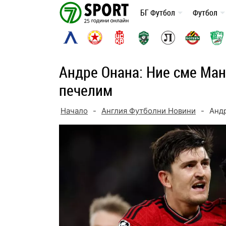
Skip
БГ Футбол
Футбол
to
content
Андре Онана: Ние сме Ман
печелим
Начало
-
Англия Футболни Новини
-
Андр