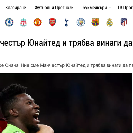
Класиране
Футболни Прогнози
Букмейкъри
ТВ Про
честър Юнайтед и трябва винаги да
е Онана: Ние сме Манчестър Юнайтед и трябва винаги да 