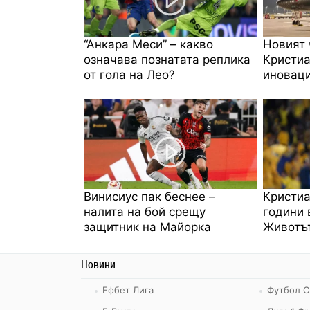
“Анкара Меси” – какво
Новият 
означава познатата реплика
Кристиа
от гола на Лео?
иноваци
Винисиус пак беснее –
Кристиа
налита на бой срещу
години 
защитник на Майорка
Животът
Новини
Ефбет Лига
Футбол С