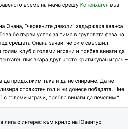
добавеното време на мача срещу
Копенхаген
във
на Онана, “червените дяволи” задържаха аванса
 Това бе първи успех за тима в груповата фаза на
лед срещата Онана заяви, че си е свършил
е голям клуб с големи играчи и трябва винаги да
енхаген пък вкара друг често критикуван играч –
а да продължим така и да не спираме. Да не
лизира страхотен гол и ни донесе победата. Ние
 с големи играчи, трябва винаги да печелим.”
а лига с интерес към крило на Ювентус