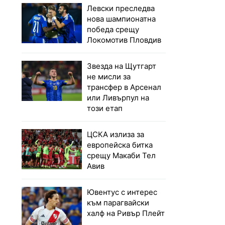
Левски преследва
нова шампионатна
победа срещу
Локомотив Пловдив
Звезда на Щутгарт
не мисли за
трансфер в Арсенал
или Ливърпул на
този етап
ЦСКА излиза за
европейска битка
срещу Макаби Тел
Авив
Ювентус с интерес
към парагвайски
халф на Ривър Плейт