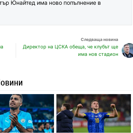
тър Юнайтед има ново попълнение в
на
Директор на ЦСКА обеща, че клубът ще
има нов стадион
Новини