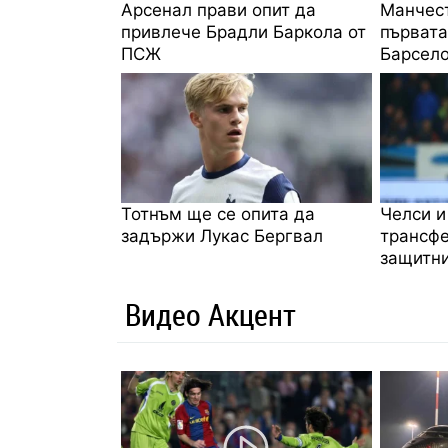
Арсенал прави опит да
Манчест
привлече Брадли Баркола от
първата
ПСЖ
Барсело
Тотнъм ще се опита да
Челси и
задържи Лукас Бергвал
трансфе
защитни
Видео Акцент