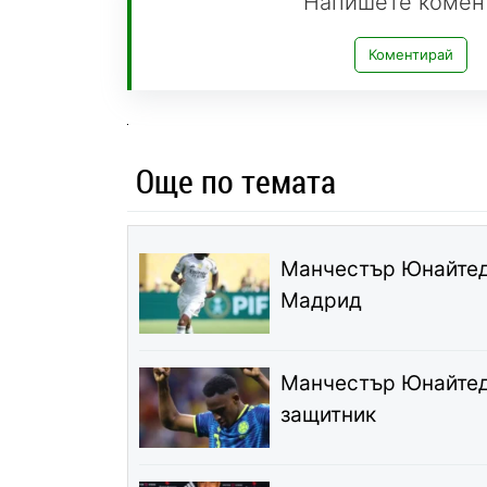
Напишете комен
Коментирай
Още по темата
Манчестър Юнайтед 
Мадрид
Манчестър Юнайтед
защитник