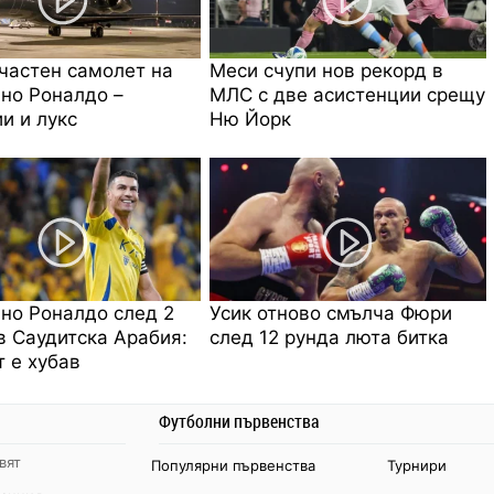
частен самолет на
Меси счупи нов рекорд в
но Роналдо –
МЛС с две асистенции срещу
и и лукс
Ню Йорк
но Роналдо след 2
Усик отново смълча Фюри
в Саудитска Арабия:
след 12 рунда люта битка
 е хубав
Футболни първенства
вят
Популярни първенства
Турнири