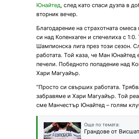
Юнайтед
, след като спаси дузпа в 
вторник вечер.
Благодарение на страхотната омеса 
си над Копенхаген и спечелиха с 1:0.
Шампионска лига през този сезон. С
работата. Той каза, че Ман Юнайтед 
печели. Победното попадение над Коп
Хари Магуайър.
“Просто си свърших работата. Трябв
забравяме и Хари Магуайър. Той реа
сме Манчестър Юнайтед – голям клуб
Още по темата:
Грандове от Висшат