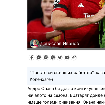
Денислав Иванов
"Просто си свърших работата", каза
Копенхаген
Андре Онана бе доста критикуван сл
началото на сезона. Вратарят дойде
имаше големи очаквания. Онана най-