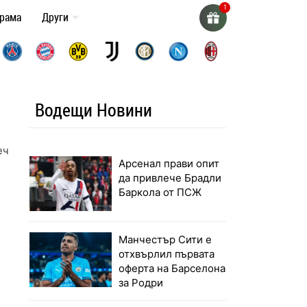
грама
Други
Водещи Новини
печелим
Арсенал прави опит
да привлече Брадли
Баркола от ПСЖ
Манчестър Сити е
отхвърлил първата
оферта на Барселона
за Родри