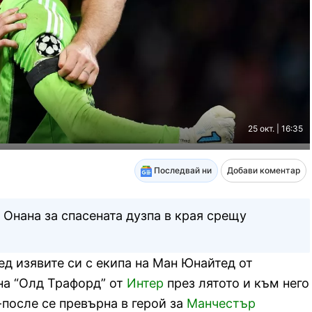
25 окт. | 16:35
Последвай ни
Добави коментар
 Онана за спасената дузпа в края срещу
ед изявите си с екипа на Ман Юнайтед от
 на “Олд Трафорд” от
Интер
през лятото и към него
после се превърна в герой за
Манчестър