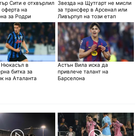
ър Сити е отхвърлил
Звезда на Щутгарт не мисли
 оферта на
за трансфер в Арсенал или
на за Родри
Ливърпул на този етап
 Нюкасъл в
Астън Вила иска да
рна битка за
привлече талант на
к на Аталанта
Барселона