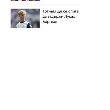
Тотнъм ще се опита
да задържи Лукас
Бергвал