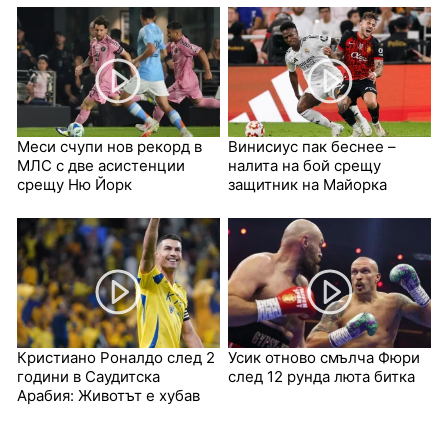
Меси счупи нов рекорд в
Винисиус пак беснее –
МЛС с две асистенции
налита на бой срещу
срещу Ню Йорк
защитник на Майорка
Кристиано Роналдо след 2
Усик отново смълча Фюри
години в Саудитска
след 12 рунда люта битка
Арабия: Животът е хубав