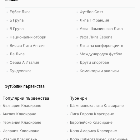
Ефбет Лига
Футбол Свят
Б Група
Лига 1 Франция
В Група
Уефа Шампионска Лига
Национални отбори
Уефа Лига Европа
Висша Лига Англия
Лига на конференциите
Ла Лига
Международен футбол
Сериа А Италия
Други спортове
Бундеслига
Коментари и анализи
Футболни първенства
Популярни първенства
Турнири
България Класиране
Шампионска лига Класиране
Англия Класиране
Лига Европа Класиране
Германия Класиране
Европейско Класиране
Испания Класиране
Копа Америка Класиране
Италия Класиране
Копа Либертадорес Класиране