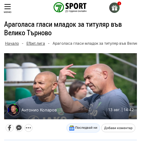
Skip
to
меню
content
Араголаса гласи младок за титуляр във
Велико Търново
Начало
-
Efbet лига
-
Араголаса гласи младок за титуляр във Велико
Антонио Коларов
13 авг. | 14:42
Последвай ни
Добави коментар