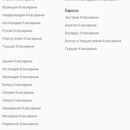
Франция Класиране
Европа
Нидерландия Класиране
Австрия Класиране
Шотландия Класиране
Белгия Класиране
Русия Класиране
Беларус Класиране
Португалия Класиране
Босна и Херциговина Класиране
Турция Класиране
Гърция Класиране
Дания Класиране
Исландия Класиране
Ирландия Класиране
Кипър Класиране
Латвия Класиране
Литва Класиране
Македония Класиране
Молдова Класиране
Норвегия Класиране