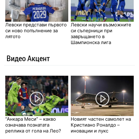
Левски представи първото
Левски научи възможните
си ново попълнение за
си съперници при
лятото
завръщането в
Шампионска лига
Видео Акцент
“Анкара Меси” – какво
Новият частен самолет на
означава познатата
Кристиано Роналдо –
реплика от гола на Лео?
иновации и лукс