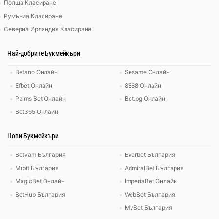
Полша Класиране
Румъния Класиране
Северна Ирландия Класиране
Най-добрите Букмейкъри
Betano Онлайн
Sesame Онлайн
Efbet Онлайн
8888 Онлайн
Palms Bet Онлайн
Bet.bg Онлайн
Bet365 Онлайн
Нови Букмейкъри
Betvam България
Everbet България
Mrbit България
AdmiralBet България
MagicBet Онлайн
ImperiaBet Онлайн
BetHub България
WebBet България
MyBet България