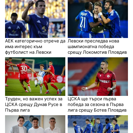
АЕК категорично отрече да
Левски преследва нова
има интерес към
шампионатна победа
футболист на Левски
срещу Локомотив Пловдив
Труден, но важен успех за
ЦСКА ще търси първа
ЦСКА срещу Дунав Русе в
победа за сезона в Първа
Първа лига
лига срещу Ботев Пловдив