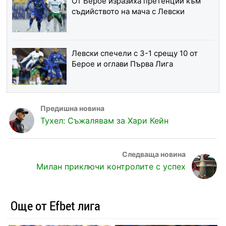
От Берое изразиха претенции към
съдийството на мача с Левски
Левски спечели с 3-1 срещу 10 от
Берое и оглави Първа Лига
Тухел: Съжалявам за Хари Кейн
Милан приключи контролите с успех
Още от Efbet лига