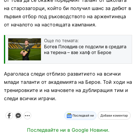
на старозагорци, който би получил шанс за дебют в
първия отбор под ръководството на аржентинеца
от началото на настоящата кампания.
Още по темата:
Ботев Пловдив се подсили в средата
на терена – взе халф от Берое
Араголаса следи отблизо развитието на всички
млади таланти от академията на Берое. Той ходи на
тренировките и на мачовете на дублиращия тим и
следи всички играчи.
Последвай ни
Добави коментар
Последвайте ни в Google Новини.