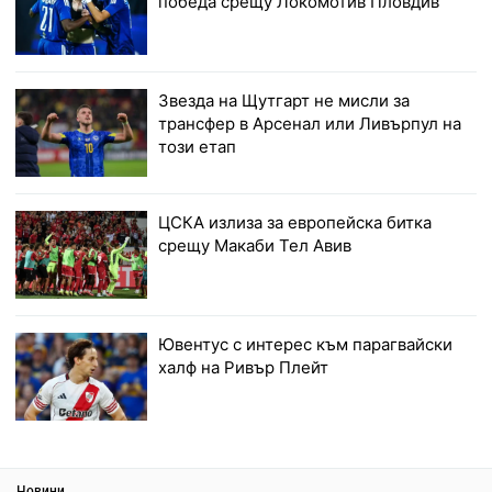
победа срещу Локомотив Пловдив
Звезда на Щутгарт не мисли за
трансфер в Арсенал или Ливърпул на
този етап
ЦСКА излиза за европейска битка
срещу Макаби Тел Авив
Ювентус с интерес към парагвайски
халф на Ривър Плейт
Новини