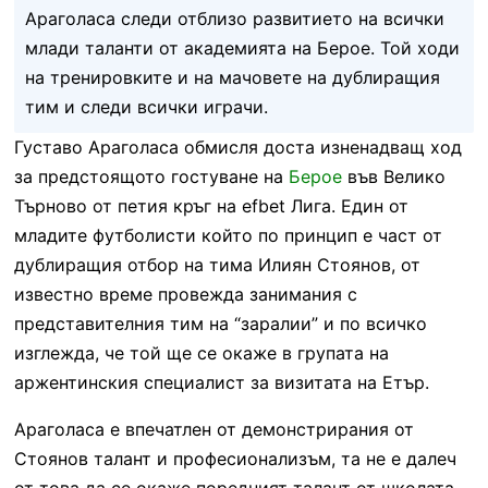
Араголаса следи отблизо развитието на всички
млади таланти от академията на Берое. Той ходи
на тренировките и на мачовете на дублиращия
тим и следи всички играчи.
Густаво Араголаса обмисля доста изненадващ ход
за предстоящото гостуване на
Берое
във Велико
Търново от петия кръг на efbet Лига. Един от
младите футболисти който по принцип е част от
дублиращия отбор на тима Илиян Стоянов, от
известно време провежда занимания с
представителния тим на “заралии” и по всичко
изглежда, че той ще се окаже в групата на
аржентинския специалист за визитата на Етър.
Араголаса е впечатлен от демонстрирания от
Стоянов талант и професионализъм, та не е далеч
от това да се окаже поредният талант от школата