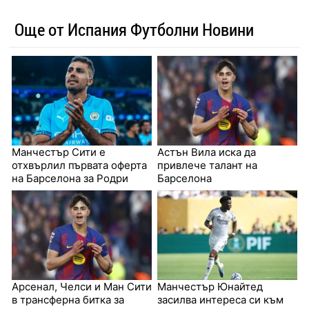
Още от Испания Футболни Новини
Манчестър Сити е
Астън Вила иска да
отхвърлил първата оферта
привлече талант на
на Барселона за Родри
Барселона
Арсенал, Челси и Ман Сити
Манчестър Юнайтед
в трансферна битка за
засилва интереса си към