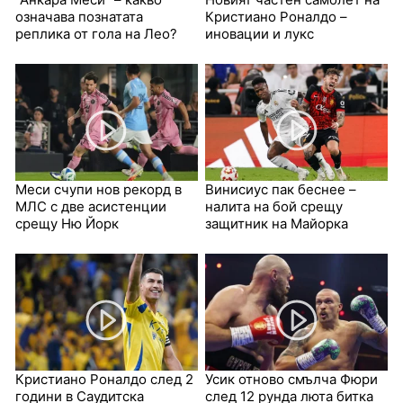
означава познатата
Кристиано Роналдо –
реплика от гола на Лео?
иновации и лукс
Меси счупи нов рекорд в
Винисиус пак беснее –
МЛС с две асистенции
налита на бой срещу
срещу Ню Йорк
защитник на Майорка
Кристиано Роналдо след 2
Усик отново смълча Фюри
години в Саудитска
след 12 рунда люта битка