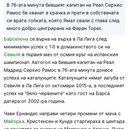
В 76-ата минута бившият капитан на Реал Серхио
Рамос бе хванат в крачка и прати в собствената
си врата топката, която Ямал свали с глава след
много добро центриране на Феран Торес.
Барселона
се върна на върха в Ла Лига след
минимален успех с 1:0 в домакинството си на
Севиля
в първия мач от осмия кръг на испанския
шампионат. Автогол на бившия капитан на Реал
Мадрид Серхио Рамос в 76-ата минута донесе
успеха на каталунците. Каталунците нямат загуба от
Севиля в Ла Лига от октомври 2015-а, а последният
успех на “бяло-червените” като гост на Барса
датира от 2002-ра година.
Чави Ернандес направи четири промени от мача с
Майорка
. Кристенсен и Кунде стартираха в центъра
на защитата за сметка на Мартинес и Араухо. Ямал