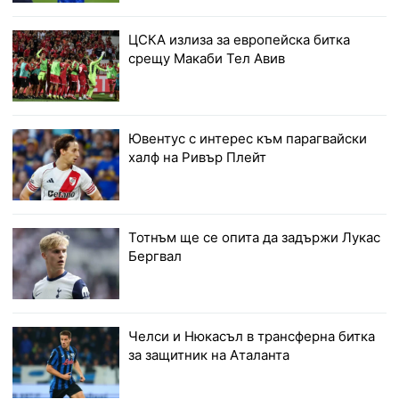
ЦСКА излиза за европейска битка
срещу Макаби Тел Авив
Ювентус с интерес към парагвайски
халф на Ривър Плейт
Тотнъм ще се опита да задържи Лукас
Бергвал
Челси и Нюкасъл в трансферна битка
за защитник на Аталанта