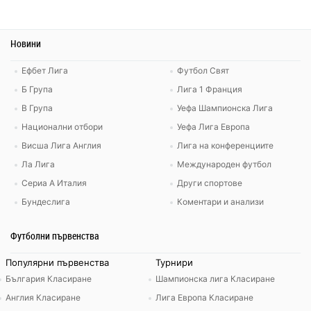
Новини
Ефбет Лига
Футбол Свят
Б Група
Лига 1 Франция
В Група
Уефа Шампионска Лига
Национални отбори
Уефа Лига Европа
Висша Лига Англия
Лига на конференциите
Ла Лига
Международен футбол
Сериа А Италия
Други спортове
Бундеслига
Коментари и анализи
Футболни първенства
Популярни първенства
Турнири
България Класиране
Шампионска лига Класиране
Англия Класиране
Лига Европа Класиране