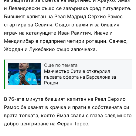
и Левандовски също се завърнаха сред титулярите.
Бившият капитан на Реал Мадрид Серхио Рамос
стартира за Севиля. Същото важи и за бившия
играч на каталунците Иван Ракитич. Иначе и
Мендилибар е предприел четири ротации. Санчес,
Жордан и Лукебакио също започнаха.
Още по темата:
Манчестър Сити е отхвърлил
първата оферта на Барселона за
Родри
В 76-ата минута бившият капитан на Реал Серхио
Рамос бе хванат в крачка и прати в собствената си
врата топката, която Ямал свали с глава след много
добро центриране на Феран Торес.