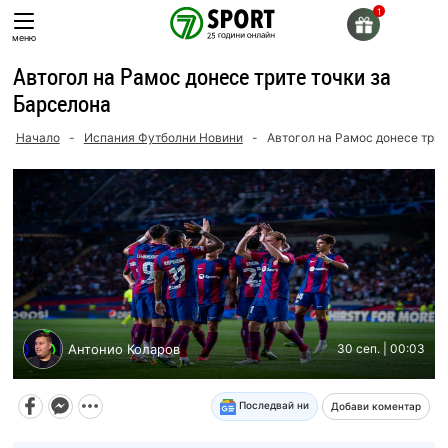
Skip
to
меню
content
Автогол на Рамос донесе трите точки за
Барселона
Начало
-
Испания Футболни Новини
-
Автогол на Рамос донесе трит
Антонио Коларов
30 сеп. | 00:03
Последвай ни
Добави коментар