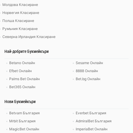
Молдова Класиране
Норвегия Класиране
Полша Класиране
Румъния Класиране
Северна Ирландия Класиране
Най-добрите Букмейкъри
Betano Онлайн
Sesame Онлайн
Efbet Онлайн
8888 Онлайн
Palms Bet Онлайн
Bet.bg Онлайн
Bet365 Онлайн
Нови Букмейкъри
Betvam България
Everbet България
Mrbit България
AdmiralBet България
MagicBet Онлайн
ImperiaBet Онлайн