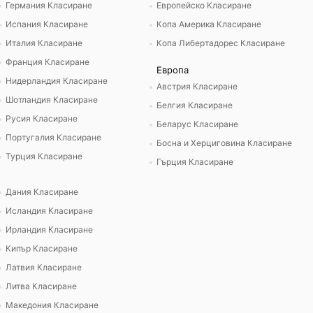
Германия Класиране
Европейско Класиране
Испания Класиране
Копа Америка Класиране
Италия Класиране
Копа Либертадорес Класиране
Франция Класиране
Европа
Нидерландия Класиране
Австрия Класиране
Шотландия Класиране
Белгия Класиране
Русия Класиране
Беларус Класиране
Португалия Класиране
Босна и Херциговина Класиране
Турция Класиране
Гърция Класиране
Дания Класиране
Исландия Класиране
Ирландия Класиране
Кипър Класиране
Латвия Класиране
Литва Класиране
Македония Класиране