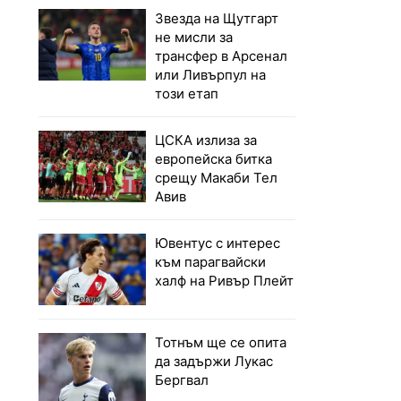
Звезда на Щутгарт
не мисли за
трансфер в Арсенал
или Ливърпул на
този етап
ЦСКА излиза за
европейска битка
срещу Макаби Тел
Авив
Ювентус с интерес
към парагвайски
халф на Ривър Плейт
Тотнъм ще се опита
да задържи Лукас
Бергвал