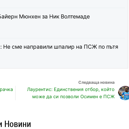
Байерн Мюнхен за Ник Волтемаде
: Не сме направили шпалир на ПСЖ по пътя
крачка
Лаурентис: Единствения отбор, който
може да си позволи Осимен е ПСЖ
и Новини