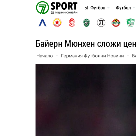
Skip
БГ Футбол
Футбол
to
content
Байерн Мюнхен сложи цен
Начало
-
Германия Футболни Новини
-
Б