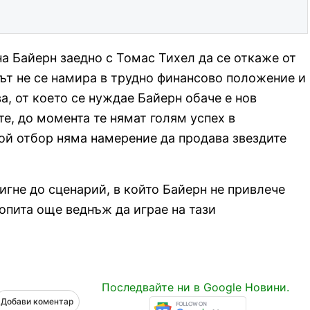
а Байерн заедно с Томас Тихел да се откаже от
ът не се намира в трудно финансово положение и
а, от което се нуждае Байерн обаче е нов
е, до момента те нямат голям успех в
кой отбор няма намерение да продава звездите
игне до сценарий, в който Байерн не привлече
опита още веднъж да играе на тази
Последвайте ни в Google Новини.
Добави коментар