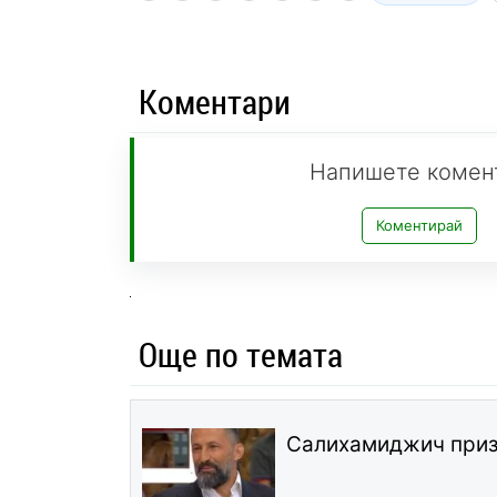
Коментари
Напишете комен
Коментирай
Още по темата
Салихамиджич призн