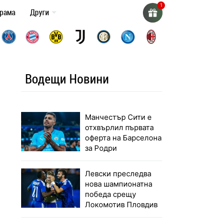
грама
Други
Водещи Новини
Манчестър Сити е
отхвърлил първата
оферта на Барселона
за Родри
Левски преследва
нова шампионатна
победа срещу
Локомотив Пловдив