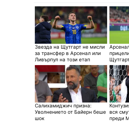
Звезда на Щутгарт не мисли
Арсенал
за трансфер в Арсенал или
прицели
Ливърпул на този етап
Щутгар
Салихамиджич призна:
Контузи
Уволнението от Байерн беше
вся сму
шок
преди 