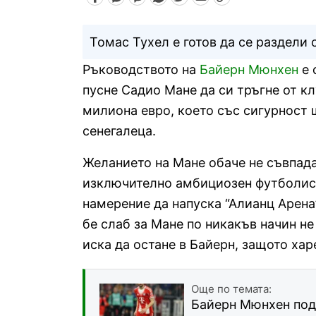
Томас Тухел е готов да се раздели 
Ръководството на
Байерн Мюнхен
е 
пусне Садио Мане да си тръгне от кл
милиона евро, което със сигурност 
сенегалеца.
Желанието на Мане обаче не съвпада 
изключително амбициозен футболист
намерение да напуска “Алианц Арена
бе слаб за Мане по никакъв начин не
иска да остане в Байерн, защото хар
Още по темата:
Байерн Мюнхен под