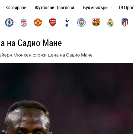
Класиране
Футболни Прогнози
Букмейкъри
ТВ Про
а на Садио Мане
айерн Мюнхен сложи цена на Садио Мане