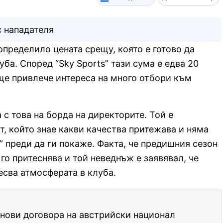
с нападателя
определило цената срещу, която е готово да
уба. Според “Sky Sports” тази сума е едва 20
ще привлече интереса на много отбори към
с това на борда на директорите. Той е
, който знае какви качества притежава и няма
” преди да ги покаже. Факта, че предишния сезон
 го притеснява и той неведнъж е заявявал, че
есва атмосферата в клуба.
нови договора на австрийски национал