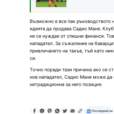
Възможно е все пак ръководството н
идеята да продава Садио Мане. Клуб
не се нуждае от спешни финанси. Тов
нападател. За съжаление на баварцит
привличането на такъв, тъй като ни
си.
Точно поради тази причина ако се ст
нов нападател, Садио Мане може да 
нетрадиционна за него позиция.
Последвай ни