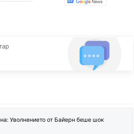
тар
а: Уволнението от Байерн беше шок