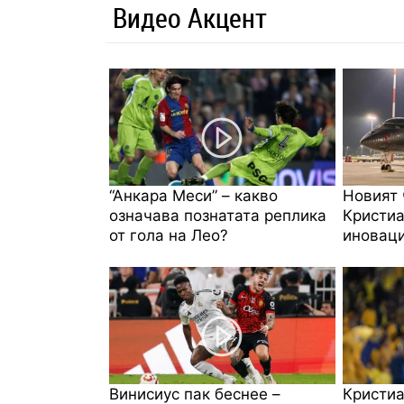
Видео Акцент
“Анкара Меси” – какво
Новият 
означава познатата реплика
Кристиа
от гола на Лео?
иноваци
Винисиус пак беснее –
Кристиа