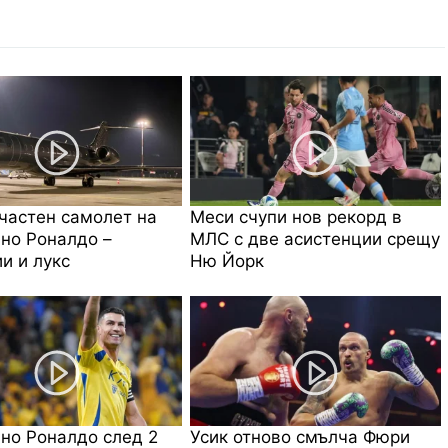
частен самолет на
Меси счупи нов рекорд в
но Роналдо –
МЛС с две асистенции срещу
и и лукс
Ню Йорк
но Роналдо след 2
Усик отново смълча Фюри