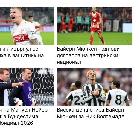
 и Ливърпул се
Байерн Мюнхен поднови
ха в защитник на
договора на австрийски
т
национал
я на Мануел Нойер
Висока цена спира Байерн
т в Бундестима
Мюнхен за Ник Волтемаде
Мондиал 2026