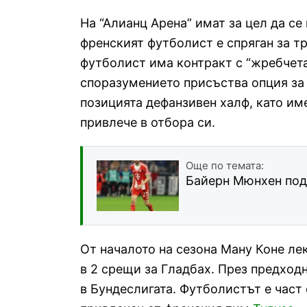
На “Алианц Арена” имат за цел да се
френският футболист е спряган за т
футболист има контракт с “жребчетат
споразумението присъства опция за
позицията дефанзивен халф, като им
привлече в отбора си.
Още по темата:
Байерн Мюнхен под
От началото на сезона Ману Коне ле
в 2 срещи за Гладбах. През предход
в Бундеслигата. Футболистът е част о