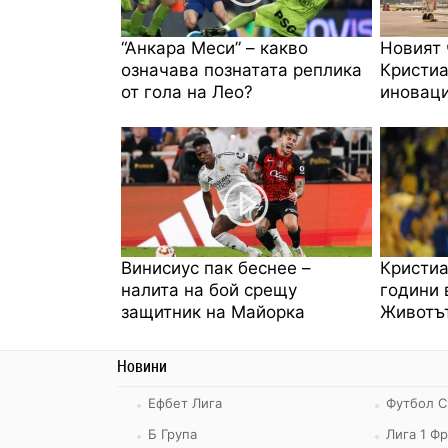
“Анкара Меси” – какво
Новият 
означава познатата реплика
Кристиа
от гола на Лео?
иноваци
Винисиус пак беснее –
Кристиа
налита на бой срещу
години 
защитник на Майорка
Животът
Новини
Ефбет Лига
Футбол С
Б Група
Лига 1 Ф