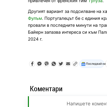
привлечен от френския тим
Тулуза
.
Другият вариант за подсилване на х
Фулъм
. Португалецът бе с единия кр
провали в последните минути на тр
Байерн запазва интереса си към Пали
2024 г.
Последвай ни
Коментари
Напишете комен