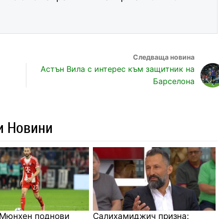
Астън Вила с интерес към защитник на
Барселона
и Новини
 Мюнхен поднови
Салихамиджич призна: