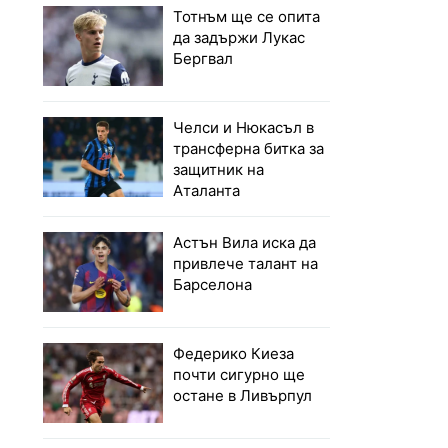
Тотнъм ще се опита
да задържи Лукас
Бергвал
Челси и Нюкасъл в
трансферна битка за
защитник на
Аталанта
Астън Вила иска да
привлече талант на
Барселона
Федерико Киеза
почти сигурно ще
остане в Ливърпул