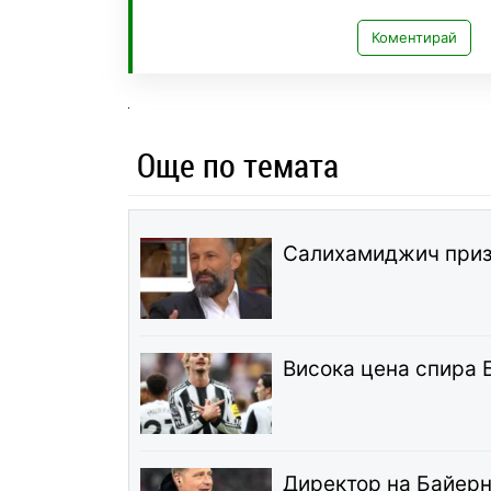
Коментирай
Още по темата
Салихамиджич призн
Висока цена спира 
Директор на Байерн