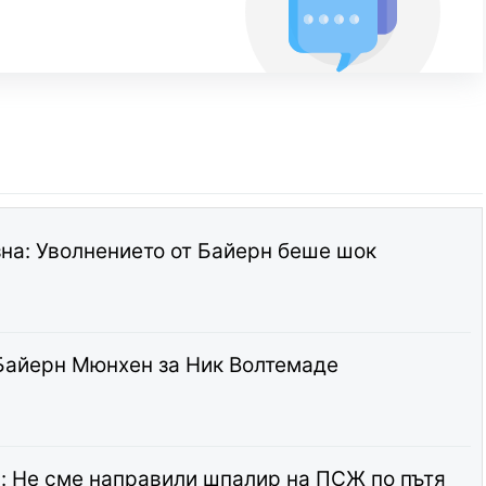
а: Уволнението от Байерн беше шок
Байерн Мюнхен за Ник Волтемаде
: Не сме направили шпалир на ПСЖ по пътя