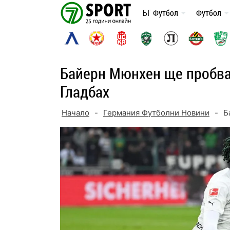
Skip
БГ Футбол
Футбол
to
content
Байерн Мюнхен ще пробва
Гладбах
Начало
-
Германия Футболни Новини
-
Б