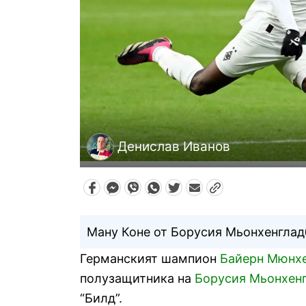
Денислав Иванов
Ману Коне от Борусия Мьонхенглад
Германският шампион
Байерн Мюнх
полузащитника на
Борусия Мьонхен
“Билд”.