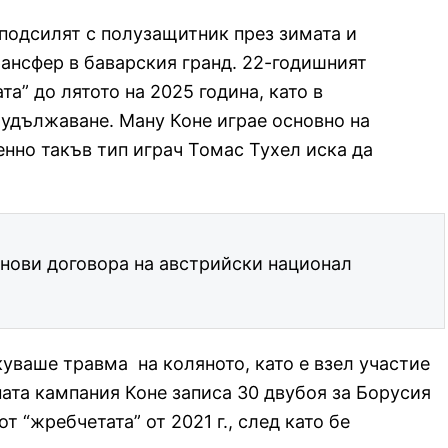
 подсилят с полузащитник през зимата и
рансфер в баварския гранд. 22-годишният
а” до лятото на 2025 година, като в
 удължаване. Ману Коне играе основно на
енно такъв тип играч Томас Тухел иска да
нови договора на австрийски национал
куваше травма на коляното, като е взел участие
ната кампания Коне записа 30 двубоя за Борусия
т “жребчетата” от 2021 г., след като бе