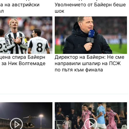
а на австрийски
Уволнението от Байерн беше
ал
шок
цена спира Байерн
Директор на Байерн: Не сме
 за Ник Волтемаде
направили шпалир на ПСЖ
по пътя към финала