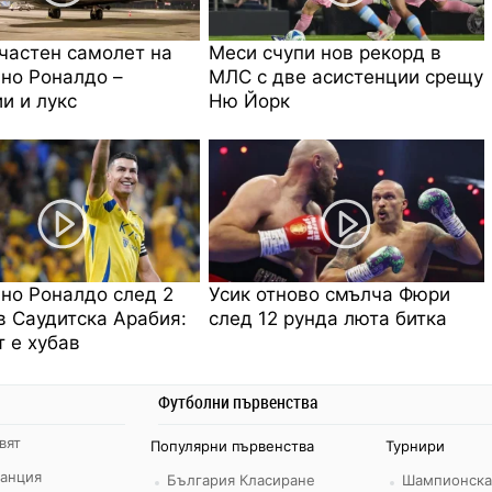
частен самолет на
Меси счупи нов рекорд в
но Роналдо –
МЛС с две асистенции срещу
и и лукс
Ню Йорк
но Роналдо след 2
Усик отново смълча Фюри
в Саудитска Арабия:
след 12 рунда люта битка
 е хубав
Футболни първенства
вят
Популярни първенства
Турнири
ранция
България Класиране
Шампионска