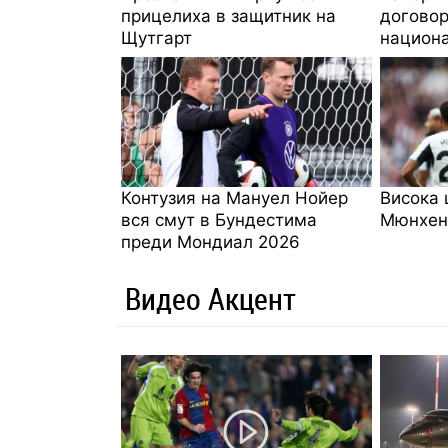
прицелиха в защитник на
договор
Щутгарт
национ
Контузия на Мануел Нойер
Висока 
вся смут в Бундестима
Мюнхен
преди Мондиал 2026
Видео Акцент