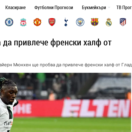
Класиране
Футболни Прогнози
Букмейкъри
ТВ Про
 да привлече френски халф от
айерн Мюнхен ще пробва да привлече френски халф от Глад