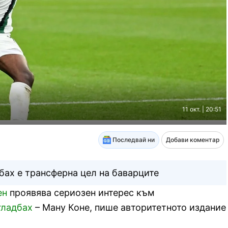
11 окт. | 20:51
Последвай ни
Добави коментар
бах е трансферна цел на баварците
ен
проявява сериозен интерес към
гладбах
– Ману Коне, пише авторитетното издание