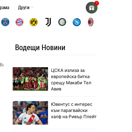
грама
Други
Водещи Новини
бах
ЦСКА излиза за
европейска битка
срещу Макаби Тел
Авив
Ювентус с интерес
към парагвайски
халф на Ривър Плейт