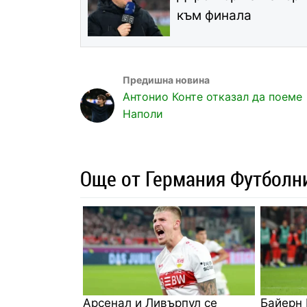
към финала
Антонио Конте отказал да поеме
Наполи
Още от Германия Футболн
Арсенал и Ливърпул се
Байерн