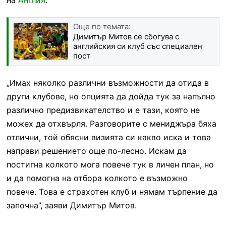
Още по темата:
Димитър Митов се сбогува с
английския си клуб със специален
пост
„Имах няколко различни възможности да отида в
други клубове, но опцията да дойда тук за напълно
различно предизвикателство и е тази, която не
можех да отхвърля. Разговорите с мениджъра бяха
отлични, той обясни визията си какво иска и това
направи решението още по-лесно. Искам да
постигна колкото мога повече тук в личен план, но
и да помогна на отбора колкото е възможно
повече. Това е страхотен клуб и нямам търпение да
започна”, заяви Димитър Митов.