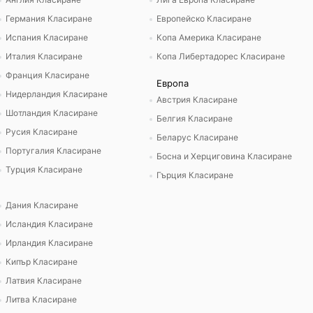
Германия Класиране
Европейско Класиране
Испания Класиране
Копа Америка Класиране
Италия Класиране
Копа Либертадорес Класиране
Франция Класиране
Европа
Нидерландия Класиране
Австрия Класиране
Шотландия Класиране
Белгия Класиране
Русия Класиране
Беларус Класиране
Португалия Класиране
Босна и Херциговина Класиране
Турция Класиране
Гърция Класиране
Дания Класиране
Исландия Класиране
Ирландия Класиране
Кипър Класиране
Латвия Класиране
Литва Класиране