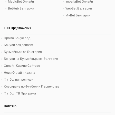
MagicBet Онлайн
ImperiaBet Онлайн
BetHub България
WebBet България
MyBet България
ТОП Предложения
Промо Бонус Код
Бонуси без депозит
Букмейкъри за България
Бонуси на Букмейкъри за България
Онлайн Казино Сайтове
Нови Онлайн Казина
Футболни прогнози
Класиране по Футболни Първенства
Футбол ТВ Програма
Полезно