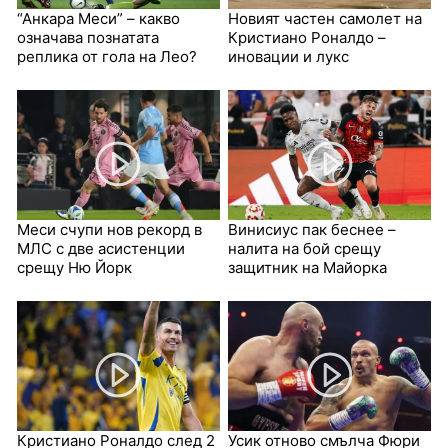
“Анкара Меси” – какво
Новият частен самолет на
означава познатата
Кристиано Роналдо –
реплика от гола на Лео?
иновации и лукс
Меси счупи нов рекорд в
Винисиус пак беснее –
МЛС с две асистенции
налита на бой срещу
срещу Ню Йорк
защитник на Майорка
Кристиано Роналдо след 2
Усик отново смълча Фюри