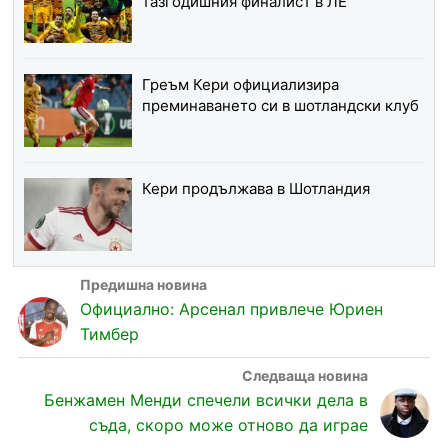
тазгодишния финалист в ЛЕ
Греъм Кери официализира
преминаването си в шотландски клуб
Кери продължава в Шотландия
Официално: Арсенал привлече Юриен
Тимбер
Бенжамен Менди спечели всички дела в
съда, скоро може отново да играе