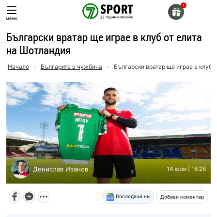
Skip
to
меню
content
Български вратар ще играе в клуб от елита
на Шотландия
Начало
-
Българите в чужбина
-
Български вратар ще играе в клуб 
Денислав Иванов
14 юли | 18:26
Последвай ни
Добави коментар