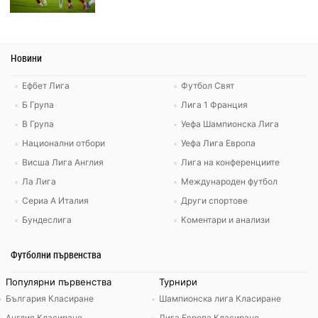
Новини
Ефбет Лига
Футбол Свят
Б Група
Лига 1 Франция
В Група
Уефа Шампионска Лига
Национални отбори
Уефа Лига Европа
Висша Лига Англия
Лига на конференциите
Ла Лига
Международен футбол
Сериа А Италия
Други спортове
Бундеслига
Коментари и анализи
Футболни първенства
Популярни първенства
Турнири
България Класиране
Шампионска лига Класиране
Англия Класиране
Лига Европа Класиране