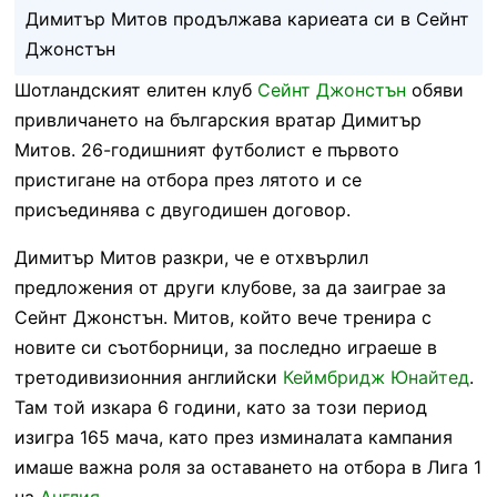
Димитър Митов продължава кариеата си в Сейнт
Джонстън
Шотландският елитен клуб
Сейнт Джонстън
обяви
привличането на българския вратар Димитър
Митов. 26-годишният футболист е първото
пристигане на отбора през лятото и се
присъединява с двугодишен договор.
Димитър Митов разкри, че е отхвърлил
предложения от други клубове, за да заиграе за
Сейнт Джонстън. Митов, който вече тренира с
новите си съотборници, за последно играеше в
третодивизионния английски
Кеймбридж Юнайтед
.
Там той изкара 6 години, като за този период
изигра 165 мача, като през изминалата кампания
имаше важна роля за оставането на отбора в Лига 1
на
Англия
.