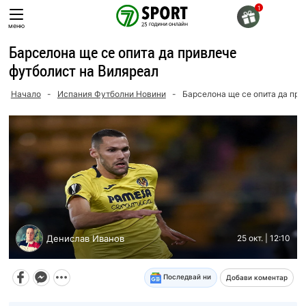
Skip
to
меню
content
Барселона ще се опита да привлече
футболист на Виляреал
Начало
-
Испания Футболни Новини
-
Барселона ще се опита да при
Денислав Иванов
25 окт. | 12:10
Последвай ни
Добави коментар