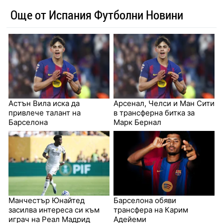
Още от Испания Футболни Новини
Астън Вила иска да
Арсенал, Челси и Ман Сити
привлече талант на
в трансферна битка за
Барселона
Марк Бернал
Манчестър Юнайтед
Барселона обяви
засилва интереса си към
трансфера на Карим
играч на Реал Мадрид
Адейеми