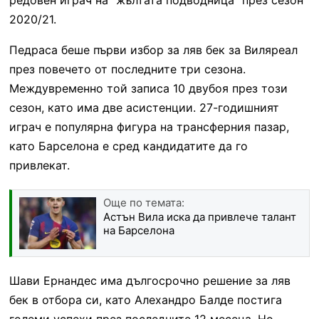
2020/21.
Педраса беше първи избор за ляв бек за Виляреал
през повечето от последните три сезона.
Междувременно той записа 10 двубоя през този
сезон, като има две асистенции. 27-годишният
играч е популярна фигура на трансферния пазар,
като Барселона е сред кандидатите да го
привлекат.
Още по темата:
Астън Вила иска да привлече талант
на Барселона
Шави Ернандес има дългосрочно решение за ляв
бек в отбора си, като Алехандро Балде постига
големи успехи през последните 12 месеца. Но