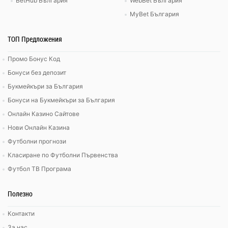
BetHub България
WebBet България
MyBet България
ТОП Предложения
Промо Бонус Код
Бонуси без депозит
Букмейкъри за България
Бонуси на Букмейкъри за България
Онлайн Казино Сайтове
Нови Онлайн Казина
Футболни прогнози
Класиране по Футболни Първенства
Футбол ТВ Програма
Полезно
Контакти
За нас