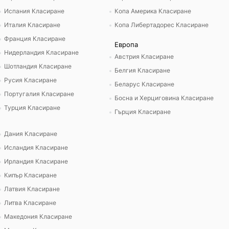
Испания Класиране
Копа Америка Класиране
Италия Класиране
Копа Либертадорес Класиране
Франция Класиране
Европа
Нидерландия Класиране
Австрия Класиране
Шотландия Класиране
Белгия Класиране
Русия Класиране
Беларус Класиране
Португалия Класиране
Босна и Херциговина Класиране
Турция Класиране
Гърция Класиране
Дания Класиране
Исландия Класиране
Ирландия Класиране
Кипър Класиране
Латвия Класиране
Литва Класиране
Македония Класиране