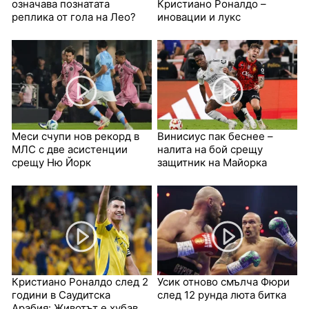
означава познатата
Кристиано Роналдо –
реплика от гола на Лео?
иновации и лукс
Меси счупи нов рекорд в
Винисиус пак беснее –
МЛС с две асистенции
налита на бой срещу
срещу Ню Йорк
защитник на Майорка
Кристиано Роналдо след 2
Усик отново смълча Фюри
години в Саудитска
след 12 рунда люта битка
Арабия: Животът е хубав