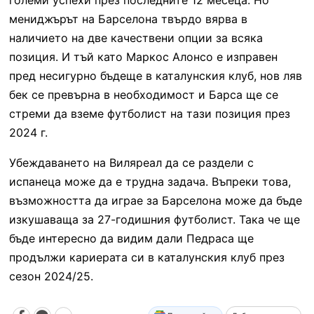
мениджърът на Барселона твърдо вярва в
наличието на две качествени опции за всяка
позиция. И тъй като Маркос Алонсо е изправен
пред несигурно бъдеще в каталунския клуб, нов ляв
бек се превърна в необходимост и Барса ще се
стреми да вземе футболист на тази позиция през
2024 г.
Убеждаването на Виляреал да се раздели с
испанеца може да е трудна задача. Въпреки това,
възможността да играе за Барселона може да бъде
изкушаваща за 27-годишния футболист. Така че ще
бъде интересно да видим дали Педраса ще
продължи кариерата си в каталунския клуб през
сезон 2024/25.