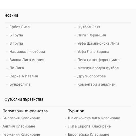
Новини
Ефбет Лига
Футбол Свят
Б Група
Лига 1 Франция
В Група
Уефа Шампионска Лига
Национални отбори
Уефа Лига Европа
Висша Лига Англия
Лига на конференциите
Ла Лига
Международен футбол
Сериа А Италия
Други спортове
Бундеслига
Коментари и анализи
Футболни първенства
Популярни първенства
Турнири
България Класиране
Шампионска лига Класиране
Англия Класиране
Лига Европа Класиране
Германия Класиране
Европейско Класиране