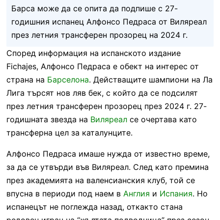
Барса може да се опита да подпише с 27-
годишния испанец Алфонсо Педраса от Виляреал
през летния трансферен прозорец на 2024 г.
Според информация на испанското издание
Fichajes, Алфонсо Педраса е обект на интерес от
страна на
Барселона
. Действащите шампиони на Ла
Лига търсят нов ляв бек, с който да се подсилят
през летния трансферен прозорец през 2024 г. 27-
годишната звезда на
Виляреал
се очертава като
трансферна цел за каталунците.
Алфонсо Педраса имаше нужда от известно време,
за да се утвърди във Виляреал. След като премина
през академията на валенсианския клуб, той се
впусна в периоди под наем в
Англия
и
Испания
. Но
испанецът не поглежда назад, откакто стана
редовен играч на “жълтата подводница” през сезон