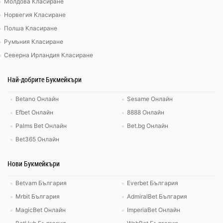
Молдова Класиране
Норвегия Класиране
Полша Класиране
Румъния Класиране
Северна Ирландия Класиране
Най-добрите Букмейкъри
Betano Онлайн
Sesame Онлайн
Efbet Онлайн
8888 Онлайн
Palms Bet Онлайн
Bet.bg Онлайн
Bet365 Онлайн
Нови Букмейкъри
Betvam България
Everbet България
Mrbit България
AdmiralBet България
MagicBet Онлайн
ImperiaBet Онлайн