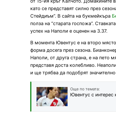
от 15-ия кръг Калчото. Домакините в
като се представят силно през сезон
Стейдиъм”. В сайта на букмейкъра
Б
полза на “старата госпожа”. Ставката
успех на Наполи е оценен на 3.37.
В момента Ювентус е на второ място
форма досега през сезона. Бианконер
Наполи, от друга страна, е на пето м
представя доста колебливо. Неаполи
и ще трябва да подобрят значително 
Още по темата:
Ювентус с интерес 