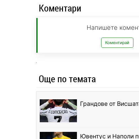
Коментари
Напишете комен
Коментирай
Още по темата
Грандове от Висшат
Ювентус и Наполи п