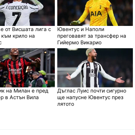
е от Висшата лига с
Ювентус и Наполи
 към крило на
преговавят за трансфер на
с
Гийермо Викарио
к на Милан е пред
Дъглас Луис почти сигурно
р в Астън Вила
ще напусне Ювентус през
лятото