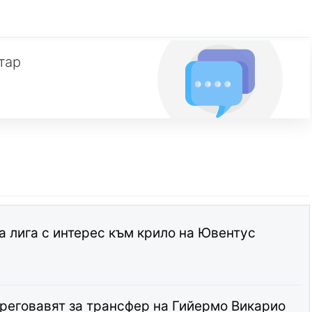
тар
а лига с интерес към крило на Ювентус
реговавят за трансфер на Гийермо Викарио