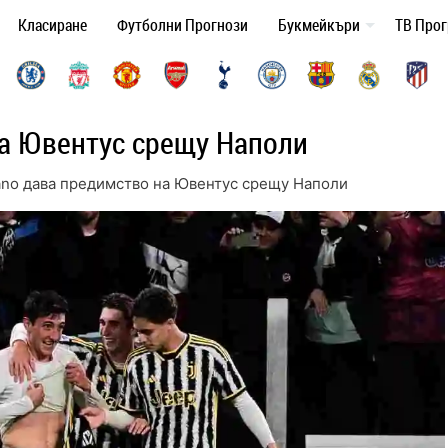
Класиране
Футболни Прогнози
Букмейкъри
ТВ Про
на Ювентус срещу Наполи
ano дава предимство на Ювентус срещу Наполи