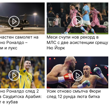
частен самолет на
Меси счупи нов рекорд в
но Роналдо –
МЛС с две асистенции срещу
и и лукс
Ню Йорк
но Роналдо след 2
Усик отново смълча Фюри
в Саудитска Арабия:
след 12 рунда люта битка
 е хубав