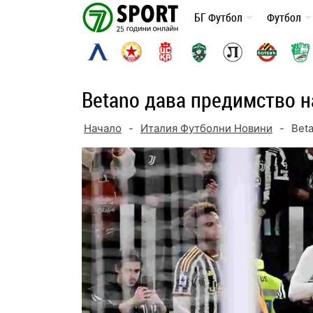
Skip
БГ Футбол
Футбол
to
content
Betano дава предимство 
Начало
-
Италия Футболни Новини
-
Bet