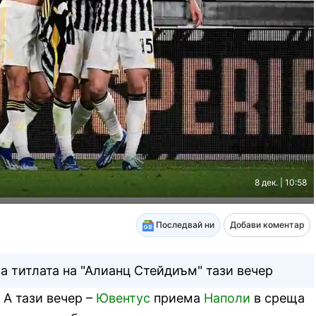
8 дек. | 10:58
Последвай ни
Добави коментар
а титлата на "Алианц Стейдиъм" тази вечер
 А тази вечер –
Ювентус
приема
Наполи
в среща