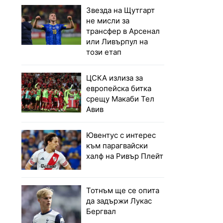
Звезда на Щутгарт
не мисли за
трансфер в Арсенал
или Ливърпул на
този етап
ЦСКА излиза за
европейска битка
срещу Макаби Тел
Авив
Ювентус с интерес
към парагвайски
халф на Ривър Плейт
Тотнъм ще се опита
да задържи Лукас
Бергвал