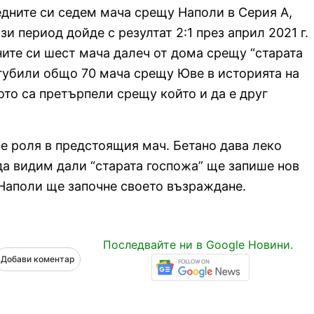
дните си седем мача срещу Наполи в Серия А,
и период дойде с резултат 2:1 през април 2021 г.
ните си шест мача далеч от дома срещу “старата
агубили общо 70 мача срещу Юве в историята на
ото са претърпели срещу който и да е друг
ае роля в предстоящия мач. Бетано дава леко
а видим дали “старата госпожа” ще запише нов
 Наполи ще започне своето възраждане.
Последвайте ни в Google Новини.
Добави коментар