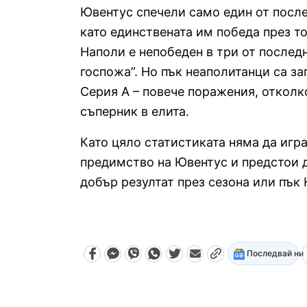
Ювентус спечели само един от после
като единствената им победа през тоз
Наполи е непобеден в три от послед
госпожа”. Но пък неаполитанци са з
Серия А – повече поражения, отколк
съперник в елита.
Като цяло статистиката няма да игр
предимство на Ювентус и предстои д
добър резултат през сезона или пък
Последвай ни