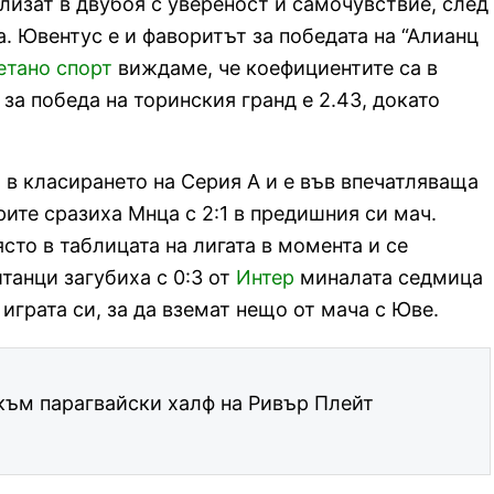
лизат в двубоя с увереност и самочувствие, след
а. Ювентус е и фаворитът за победата на “Алианц
етано спорт
виждаме, че коефициентите са в
 за победа на торинския гранд е 2.43, докато
 в класирането на Серия А и е във впечатляваща
ите сразиха Мнца с 2:1 в предишния си мач.
ясто в таблицата на лигата в момента и се
танци загубиха с 0:3 от
Интер
миналата седмица
играта си, за да вземат нещо от мача с Юве.
към парагвайски халф на Ривър Плейт