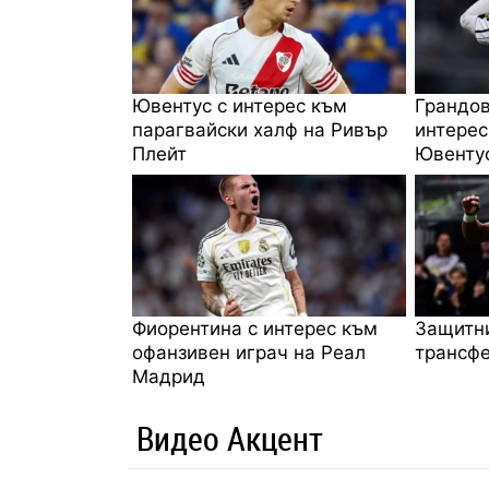
Ювентус с интерес към
Грандов
парагвайски халф на Ривър
интерес
Плейт
Ювенту
Фиорентина с интерес към
Защитни
офанзивен играч на Реал
трансфе
Мадрид
Видео Акцент