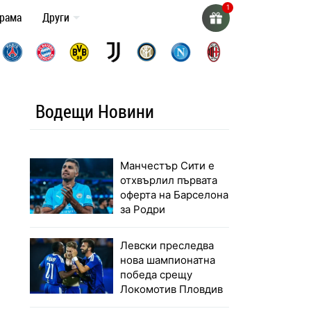
грама
Други
Водещи Новини
Манчестър Сити е
отхвърлил първата
оферта на Барселона
за Родри
Левски преследва
нова шампионатна
победа срещу
Локомотив Пловдив