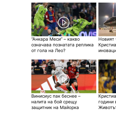
“Анкара Меси” – какво
Новият 
означава познатата реплика
Кристиа
от гола на Лео?
иноваци
Винисиус пак беснее –
Кристиа
налита на бой срещу
години 
защитник на Майорка
Животът