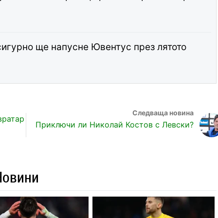
сигурно ще напусне Ювентус през лятото
вратар
Приключи ли Николай Костов с Левски?
Новини