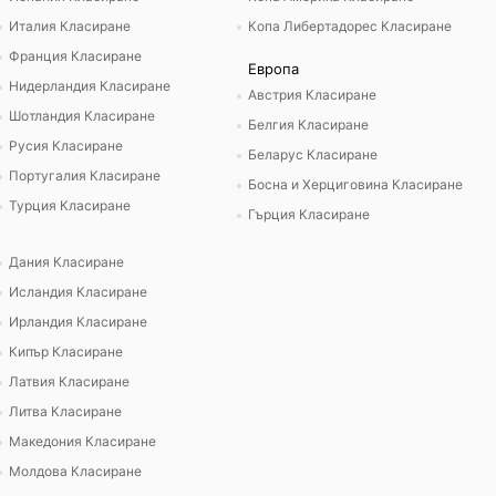
Италия Класиране
Копа Либертадорес Класиране
Франция Класиране
Европа
Нидерландия Класиране
Австрия Класиране
Шотландия Класиране
Белгия Класиране
Русия Класиране
Беларус Класиране
Португалия Класиране
Босна и Херциговина Класиране
Турция Класиране
Гърция Класиране
Дания Класиране
Исландия Класиране
Ирландия Класиране
Кипър Класиране
Латвия Класиране
Литва Класиране
Македония Класиране
Молдова Класиране