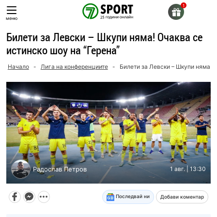
Skip
to
меню
content
Билети за Левски – Шкупи няма! Очаква се
истинско шоу на “Герена”
Начало
-
Лига на конференциите
-
Билети за Левски – Шкупи няма! О
Радослав Петров
1 авг. | 13:30
Последвай ни
Добави коментар