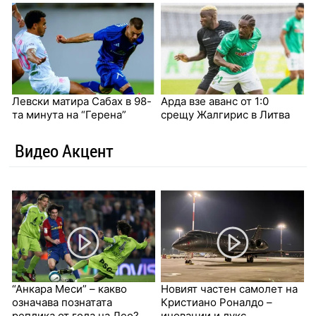
Левски матира Сабах в 98-
Арда взе аванс от 1:0
та минута на “Герена”
срещу Жалгирис в Литва
Видео Акцент
“Анкара Меси” – какво
Новият частен самолет на
означава познатата
Кристиано Роналдо –
реплика от гола на Лео?
иновации и лукс