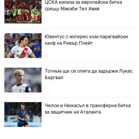
ЦСКА излиза за европейска битка
срещу Макаби Тел Авив
Ювентус с интерес към парагвайски
халф на Ривър Плейт
Тотнъм ще се опита да задържи Лукас
Бергвал
Челси и Нюкасъл в трансферна битка
за защитник на Аталанта