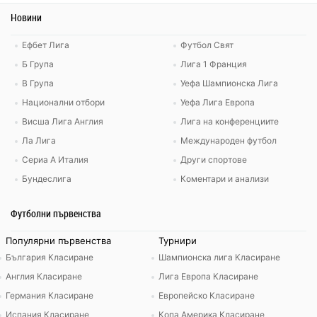
Новини
Ефбет Лига
Футбол Свят
Б Група
Лига 1 Франция
В Група
Уефа Шампионска Лига
Национални отбори
Уефа Лига Европа
Висша Лига Англия
Лига на конференциите
Ла Лига
Международен футбол
Сериа А Италия
Други спортове
Бундеслига
Коментари и анализи
Футболни първенства
Популярни първенства
Турнири
България Класиране
Шампионска лига Класиране
Англия Класиране
Лига Европа Класиране
Германия Класиране
Европейско Класиране
Испания Класиране
Копа Америка Класиране