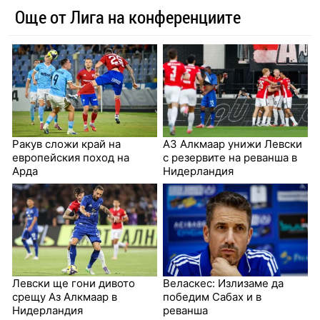
Още от Лига на конференциите
Ракув сложи край на
АЗ Алкмаар унижи Левски
европейския поход на
с резервите на реванша в
Арда
Нидерландия
Левски ще гони дивото
Веласкес: Излизаме да
срещу Аз Алкмаар в
победим Сабах и в
Нидерландия
реванша