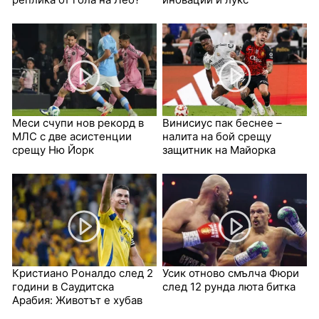
Меси счупи нов рекорд в
Винисиус пак беснее –
МЛС с две асистенции
налита на бой срещу
срещу Ню Йорк
защитник на Майорка
Кристиано Роналдо след 2
Усик отново смълча Фюри
години в Саудитска
след 12 рунда люта битка
Арабия: Животът е хубав