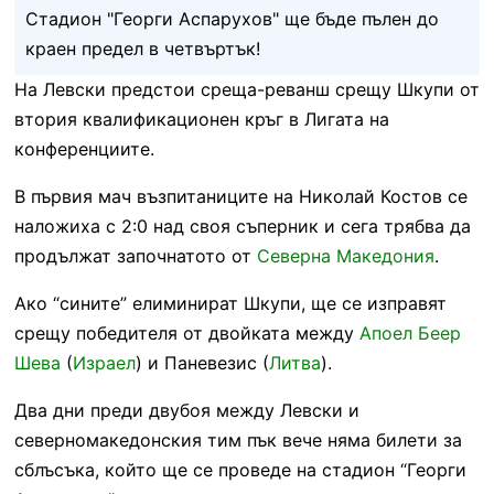
Стадион "Георги Аспарухов" ще бъде пълен до
краен предел в четвъртък!
На Левски предстои среща-реванш срещу Шкупи от
втория квалификационен кръг в Лигата на
конференциите.
В първия мач възпитаниците на Николай Костов се
наложиха с 2:0 над своя съперник и сега трябва да
продължат започнатото от
Северна Македония
.
Ако “сините” елиминират Шкупи, ще се изправят
срещу победителя от двойката между
Апоел Беер
Шева
(
Израел
) и Паневезис (
Литва
).
Два дни преди двубоя между Левски и
северномакедонския тим пък вече няма билети за
сблъсъка, който ще се проведе на стадион “Георги