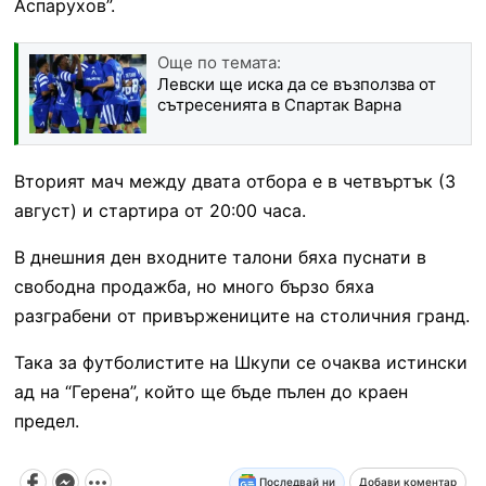
Аспарухов”.
Още по темата:
Левски ще иска да се възползва от
сътресенията в Спартак Варна
Вторият мач между двата отбора е в четвъртък (3
август) и стартира от 20:00 часа.
В днешния ден входните талони бяха пуснати в
свободна продажба, но много бързо бяха
разграбени от привържениците на столичния гранд.
Така за футболистите на Шкупи се очаква истински
ад на “Герена”, който ще бъде пълен до краен
предел.
Последвай ни
Добави коментар