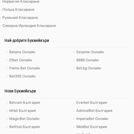
Норвегия Класиране
Полша Класиране
Румъния Класиране
Северна Ирландия Класиране
Най-добрите Букмейкъри
Betano Онлайн
Sesame Онлайн
Efbet Онлайн
8888 Онлайн
Palms Bet Онлайн
Bet.bg Онлайн
Bet365 Онлайн
Нови Букмейкъри
Betvam България
Everbet България
Mrbit България
AdmiralBet България
MagicBet Онлайн
ImperiaBet Онлайн
BetHub България
WebBet България