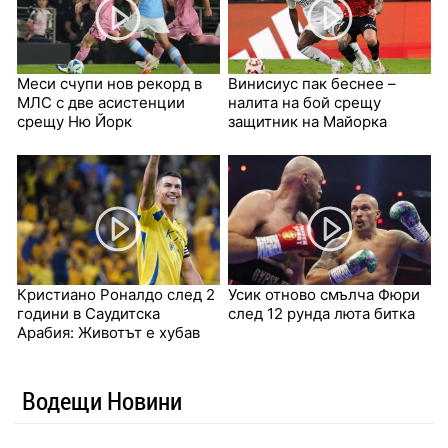
Меси счупи нов рекорд в
Винисиус пак беснее –
МЛС с две асистенции
налита на бой срещу
срещу Ню Йорк
защитник на Майорка
Кристиано Роналдо след 2
Усик отново смълча Фюри
години в Саудитска
след 12 рунда люта битка
Арабия: Животът е хубав
Водещи Новини