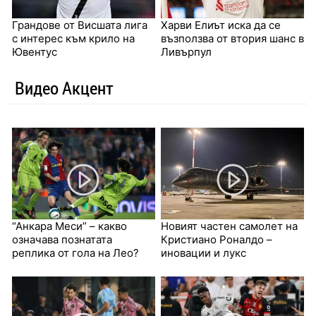
Грандове от Висшата лига
Харви Елиът иска да се
с интерес към крило на
възползва от втория шанс в
Ювентус
Ливърпул
Видео Акцент
“Анкара Меси” – какво
Новият частен самолет на
означава познатата
Кристиано Роналдо –
реплика от гола на Лео?
иновации и лукс