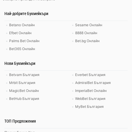
Най-добрите Букмейкъри
Betano Онлайн
Sesame Онлайн
Efbet Онлайн
8888 Онлайн
Palms Bet Онлайн
Bet.bg Онлайн
Bet365 Онлайн
Нови Букмейкъри
Betvam България
Everbet България
Mrbit България
AdmiralBet България
MagicBet Онлайн
ImperiaBet Онлайн
BetHub България
WebBet България
MyBet България
ТОП Предложения