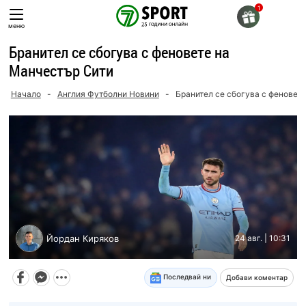
Skip
to
меню
content
Бранител се сбогува с феновете на
Манчестър Сити
Начало
-
Англия Футболни Новини
-
Бранител се сбогува с феновет
Йордан Киряков
24 авг. | 10:31
Последвай ни
Добави коментар