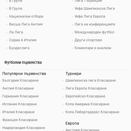
Б Група
Лига 1 Франция
В Група
Уефа Шампионска Лига
Национални отбори
Уефа Лига Европа
Висша Лига Англия
Лига на конференциите
Ла Лига
Международен футбол
Сериа А Италия
Други спортове
Бундеслига
Коментари и анализи
Футболни първенства
Популярни първенства
Турнири
България Класиране
Шампионска лига Класиране
Англия Класиране
Лига Европа Класиране
Германия Класиране
Европейско Класиране
Испания Класиране
Копа Америка Класиране
Италия Класиране
Копа Либертадорес Класиране
Франция Класиране
Европа
Нидерландия Класиране
Австрия Класиране