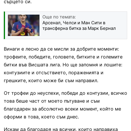
сърцето си.
Още по темата:
Арсенал, Челси и Ман Сити в
трансферна битка за Марк Бернал
Винаги е лесно да се мисли за добрите моменти:
трофеите, победите, головете, битките и големите
битки във Висшата лига. Но ще запомня и лошите:
контузиите и отсъствието, пораженията и
грешките, които може би съм направил.
От трофеи до неуспехи, победи до контузии, всичко
това беше част от моето пътуване и съм
благодарен за абсолютно всеки момент, който ме
оформи в това, което съм днес.
Искам да благодаря на всички, които направиха