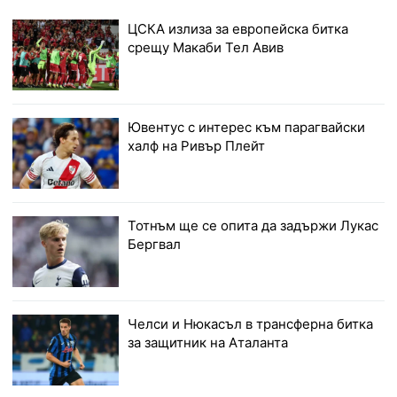
ЦСКА излиза за европейска битка
срещу Макаби Тел Авив
Ювентус с интерес към парагвайски
халф на Ривър Плейт
Тотнъм ще се опита да задържи Лукас
Бергвал
Челси и Нюкасъл в трансферна битка
за защитник на Аталанта