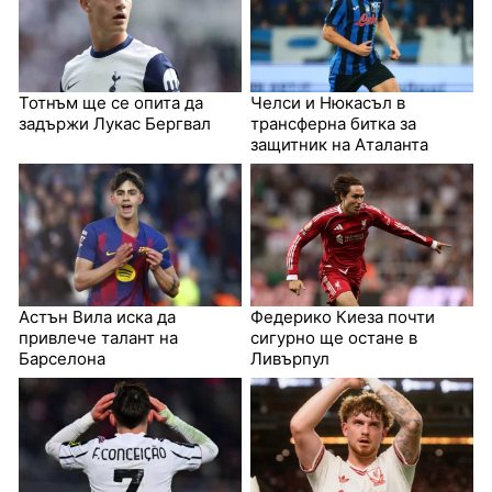
Тотнъм ще се опита да
Челси и Нюкасъл в
задържи Лукас Бергвал
трансферна битка за
защитник на Аталанта
Астън Вила иска да
Федерико Киеза почти
привлече талант на
сигурно ще остане в
Барселона
Ливърпул