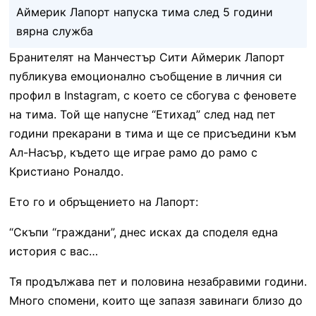
Аймерик Лапорт напуска тима след 5 години
вярна служба
Бранителят на Манчестър Сити Аймерик Лапорт
публикува емоционално съобщение в личния си
профил в Instagram, с което се сбогува с феновете
на тима. Той ще напусне “Етихад” след над пет
години прекарани в тима и ще се присъедини към
Ал-Насър, където ще играе рамо до рамо с
Кристиано Роналдо.
Ето го и обръщението на Лапорт:
“Скъпи “граждани”, днес исках да споделя една
история с вас…
Тя продължава пет и половина незабравими години.
Много спомени, които ще запазя завинаги близо до