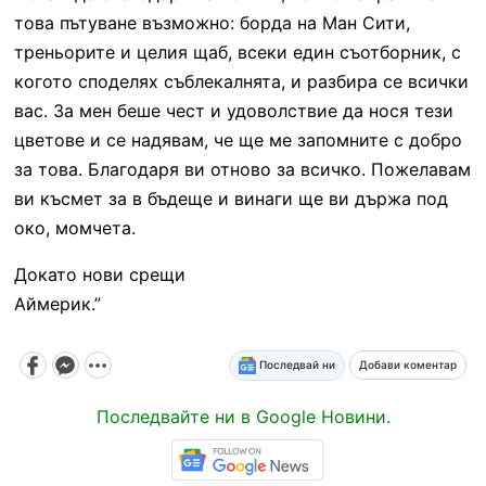
това пътуване възможно: борда на Ман Сити,
треньорите и целия щаб, всеки един съотборник, с
когото споделях съблекалнята, и разбира се всички
вас. За мен беше чест и удоволствие да нося тези
цветове и се надявам, че ще ме запомните с добро
за това. Благодаря ви отново за всичко. Пожелавам
ви късмет за в бъдеще и винаги ще ви държа под
око, момчета.
Докато нови срещи
Аймерик.”
Последвай ни
Добави коментар
Последвайте ни в Google Новини.