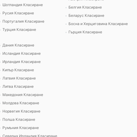
Шотландия Класиране
Белгия Класиране
Русия Класиране
Беларус Класиране
Португалия Класиране
Босна и Херциговина Класиране
Турция Класиране
Гърция Класиране
Дания Класиране
Исландия Класиране
Ирландия Класиране
Кипър Класиране
Латвия Класиране
Литва Класиране
Македония Класиране
Молдова Класиране
Норвегия Класиране
Полша Класиране
Румъния Класиране
Северна Ирландия Класиране