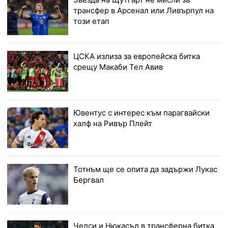
трансфер в Арсенал или Ливърпул на
този етап
ЦСКА излиза за европейска битка
срещу Макаби Тел Авив
Ювентус с интерес към парагвайски
халф на Ривър Плейт
Тотнъм ще се опита да задържи Лукас
Бергвал
Челси и Нюкасъл в трансферна битка