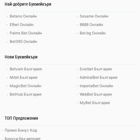
Най-добрите Букмейкъри
Betano Онлайн
Sesame Онлайн
Efbet Онлайн
8888 Онлайн
Palms Bet Онлайн
Bet.bg Онлайн
Bet365 Онлайн
Нови Букмейкъри
Betvam България
Everbet България
Mrbit България
AdmiralBet България
MagicBet Онлайн
ImperiaBet Онлайн
BetHub България
WebBet България
MyBet България
ТОП Предложения
Промо Бонус Код
Бонуси без депозит