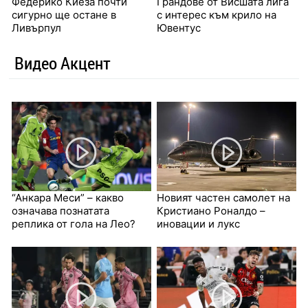
Федерико Киеза почти
Грандове от Висшата лига
сигурно ще остане в
с интерес към крило на
Ливърпул
Ювентус
Видео Акцент
“Анкара Меси” – какво
Новият частен самолет на
означава познатата
Кристиано Роналдо –
реплика от гола на Лео?
иновации и лукс