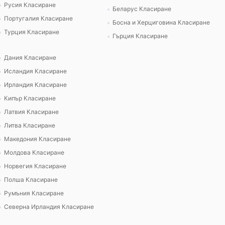
Русия Класиране
Беларус Класиране
Португалия Класиране
Босна и Херциговина Класиране
Турция Класиране
Гърция Класиране
Дания Класиране
Исландия Класиране
Ирландия Класиране
Кипър Класиране
Латвия Класиране
Литва Класиране
Македония Класиране
Молдова Класиране
Норвегия Класиране
Полша Класиране
Румъния Класиране
Северна Ирландия Класиране