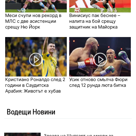
Меси счупи нов рекорд в
Винисиус пак беснее –
МЛС с две асистенции
налита на бой срещу
срещу Ню Йорк
защитник на Майорка
Кристиано Роналдо след 2
Усик отново смълча Фюри
години в Саудитска
след 12 рунда люта битка
Арабия: Животът е хубав
Водещи Новини
Звезда на Щутгарт не мисли за