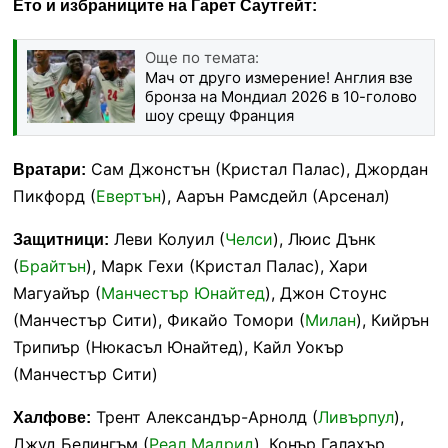
Ето и избраниците на Гарет Саутгейт:
Още по темата:
Мач от друго измерение! Англия взе
бронза на Мондиал 2026 в 10-голово
шоу срещу Франция
Сам Джонстън (Кристал Палас), Джордан
Вратари:
Пикфорд (
Евертън
), Аарън Рамсдейл (Арсенал)
Леви Колуил (
Челси
), Люис Дънк
Защитници:
(
Брайтън
), Марк Гехи (Кристал Палас), Хари
Магуайър (
Манчестър Юнайтед
), Джон Стоунс
(Манчестър Сити), Фикайо Томори (
Милан
), Кийрън
Трипиър (Нюкасъл Юнайтед), Кайл Уокър
(Манчестър Сити)
Трент Александър-Арнолд (
Ливърпул
),
Халфове:
Джуд Белингъм (
Реал Мадрид
), Конър Галахър