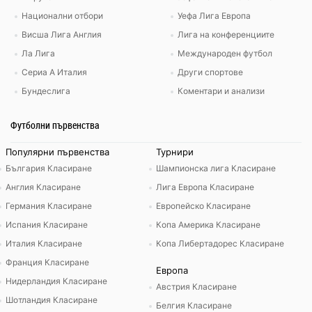
Национални отбори
Уефа Лига Европа
Висша Лига Англия
Лига на конференциите
Ла Лига
Международен футбол
Сериа А Италия
Други спортове
Бундеслига
Коментари и анализи
Футболни първенства
Популярни първенства
Турнири
България Класиране
Шампионска лига Класиране
Англия Класиране
Лига Европа Класиране
Германия Класиране
Европейско Класиране
Испания Класиране
Копа Америка Класиране
Италия Класиране
Копа Либертадорес Класиране
Франция Класиране
Европа
Нидерландия Класиране
Австрия Класиране
Шотландия Класиране
Белгия Класиране