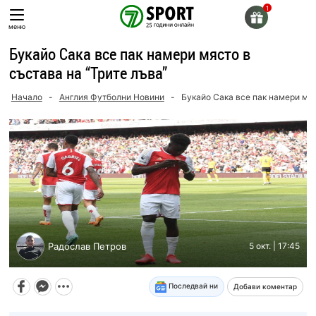
Skip
to
меню
content
Букайо Сака все пак намери място в
състава на “Трите лъва”
Начало
-
Англия Футболни Новини
-
Букайо Сака все пак намери мяс
Радослав Петров
5 окт. | 17:45
Последвай ни
Добави коментар