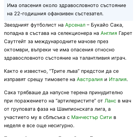
Има опасения около здравословното състояние
на 22-годишния офанзивен състезател.
Звездният футболист на
Арсенал
– Букайо Сака,
попадна в състава на селекционера на
Англия
Гарет
Саутгейт за международните мачове през
октомври, въпреки че има опасения относно
здравословното състояние на талантливия играч.
Както е известно, “Трите лъва” предстои да се
изправят срещу тимовете на
Австралия
и
Италия
.
Сака трябваше да напусне терена принудително
при поражението на “артилеристите” от
Ланс
в мач
от груповата фаза на Шампионската лига, а
участието му в сблъсъка с
Манчестър Сити
в
неделя е все още несигурно.