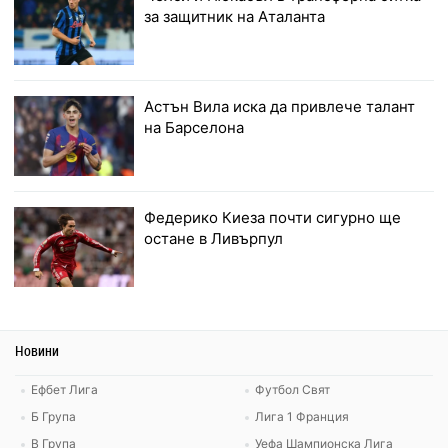
за защитник на Аталанта
Астън Вила иска да привлече талант
на Барселона
Федерико Киеза почти сигурно ще
остане в Ливърпул
Новини
Ефбет Лига
Футбол Свят
Б Група
Лига 1 Франция
В Група
Уефа Шампионска Лига