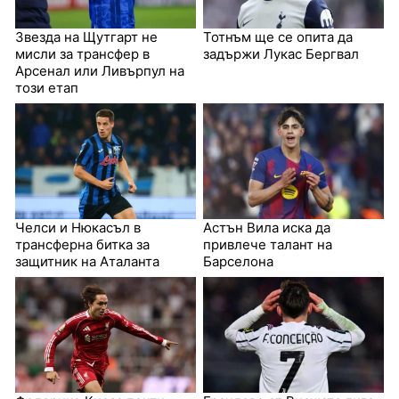
Звезда на Щутгарт не
Тотнъм ще се опита да
мисли за трансфер в
задържи Лукас Бергвал
Арсенал или Ливърпул на
този етап
Челси и Нюкасъл в
Астън Вила иска да
трансферна битка за
привлече талант на
защитник на Аталанта
Барселона