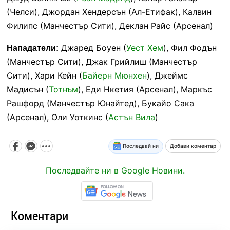
(Челси), Джордан Хендерсън (Ал-Етифак), Калвин
Филипс (Манчестър Сити), Деклан Райс (Арсенал)
Джаред Боуен (
Уест Хем
), Фил Фодън
Нападатели:
(Манчестър Сити), Джак Грийлиш (Манчестър
Сити), Хари Кейн (
Байерн Мюнхен
), Джеймс
Мадисън (
Тотнъм
), Еди Нкетия (Арсенал), Маркъс
Рашфорд (Манчестър Юнайтед), Букайо Сака
(Арсенал), Оли Уоткинс (
Астън Вила
)
Последвай ни
Добави коментар
Последвайте ни в Google Новини.
Коментари