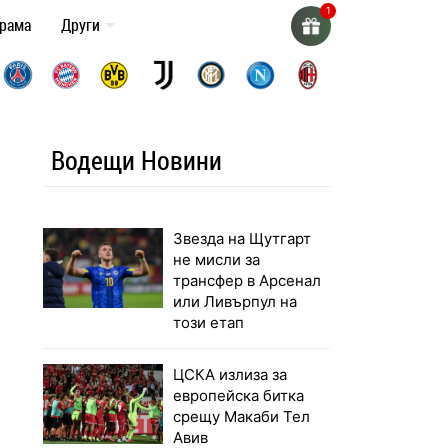
грама
Други
Водещи Новини
Звезда на Щутгарт
не мисли за
трансфер в Арсенал
или Ливърпул на
този етап
ЦСКА излиза за
европейска битка
срещу Макаби Тел
Авив