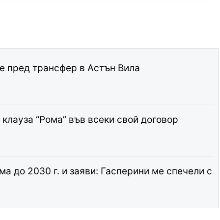
е пред трансфер в Астън Вила
 клауза “Рома” във всеки свой договор
а до 2030 г. и заяви: Гасперини ме спечели с