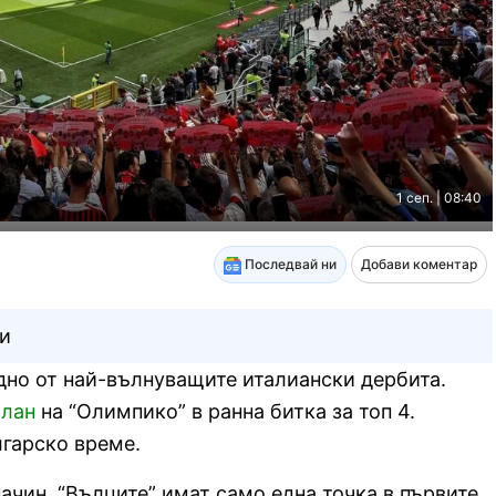
1 сеп. | 08:40
Последвай ни
Добави коментар
и
едно от най-вълнуващите италиански дербита.
лан
на “Олимпико” в ранна битка за топ 4.
лгарско време.
ачин. “Вълците” имат само една точка в първите