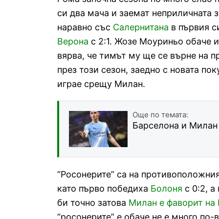
си два мача и заемат неприличната з
наравно със
Салернитана
в първия с
Верона
с 2:1. Жозе Моуриньо обаче и
вярва, че тимът му ще се върне на 
през този сезон, заедно с новата по
играе срещу Милан.
Още по темата:
Барселона и Милан 
“Росонерите” са на противоположния
като първо победиха
Болоня
с 0:2, а
би точно затова
Милан е фаворит на 
“росонерите” е обаче не е много по-в