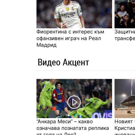
Фиорентина с интерес към
Защитни
офанзивен играч на Реал
трансфе
Мадрид
Видео Акцент
“Анкара Меси” – какво
Новият 
означава познатата реплика
Кристиа
от гола на Лео?
иноваци