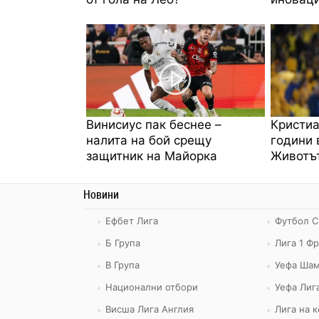
Винисиус пак беснее –
Кристиа
налита на бой срещу
години 
защитник на Майорка
Животът
Новини
Ефбет Лига
Футбол С
Б Група
Лига 1 Ф
В Група
Уефа Шам
Национални отбори
Уефа Лиг
Висша Лига Англия
Лига на 