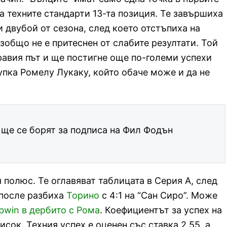
а техните стандарти 13-та позиция. Те завършиха
и двубой от сезона, след което отстъпиха на
зобщо не е притеснен от слабите резултати. Той
правия път и ще постигне още по-големи успехи
купка Ромелу Лукаку, който обаче може и да не
ще се борят за подписа на Фил Фодън
 полюс. Те оглавяват таблицата в Серия А, след
 после разбиха
Торино
с 4:1 на “Сан Сиро”. Може
bwin в дербито с Рома
. Коефициентът за успех на
исок. Техния успех е оценен със ставка 2.55, а