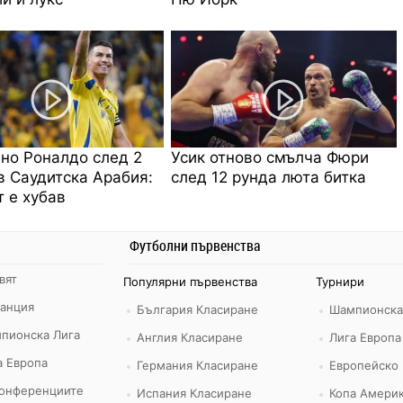
но Роналдо след 2
Усик отново смълча Фюри
в Саудитска Арабия:
след 12 рунда люта битка
 е хубав
Футболни първенства
вят
Популярни първенства
Турнири
ранция
България Класиране
Шампионска
пионска Лига
Англия Класиране
Лига Европа
а Европа
Германия Класиране
Европейско
конференциите
Испания Класиране
Копа Америк