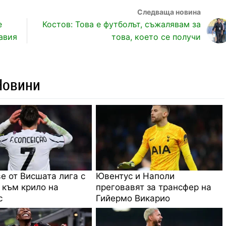
е
Костов: Това е футболът, съжалявам за
авия
това, което се получи
Новини
е от Висшата лига с
Ювентус и Наполи
 към крило на
преговавят за трансфер на
с
Гийермо Викарио