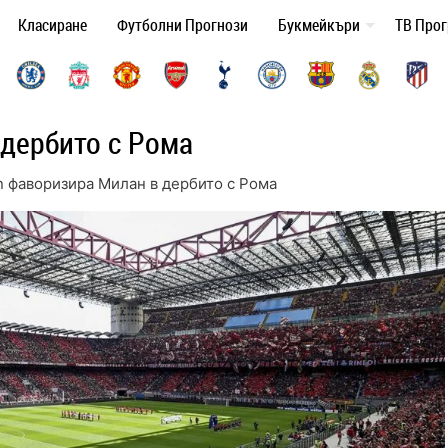
Класиране
Футболни Прогнози
Букмейкъри
ТВ Про
дербито с Рома
n фаворизира Милан в дербито с Рома