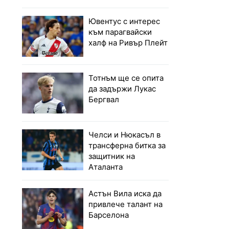
Ювентус с интерес
към парагвайски
халф на Ривър Плейт
Тотнъм ще се опита
да задържи Лукас
Бергвал
Челси и Нюкасъл в
трансферна битка за
защитник на
Аталанта
Астън Вила иска да
привлече талант на
Барселона