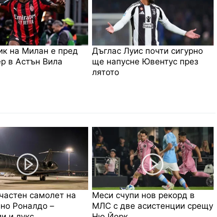
к на Милан е пред
Дъглас Луис почти сигурно
р в Астън Вила
ще напусне Ювентус през
лятото
частен самолет на
Меси счупи нов рекорд в
но Роналдо –
МЛС с две асистенции срещу
и и лукс
Ню Йорк