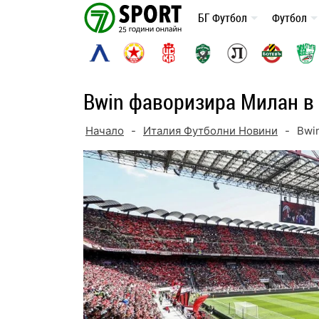
Skip
БГ Футбол
Футбол
to
content
Bwin фаворизира Милан в 
Начало
-
Италия Футболни Новини
-
Bwi