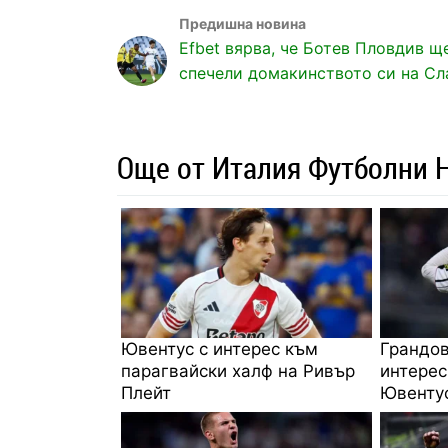
Efbet вярва, че Ботев Пловдив щ
спечели домакинството си на Сл
Още от Италия Футболни 
Ювентус с интерес към
Грандов
парагвайски халф на Ривър
интерес
Плейт
Ювенту