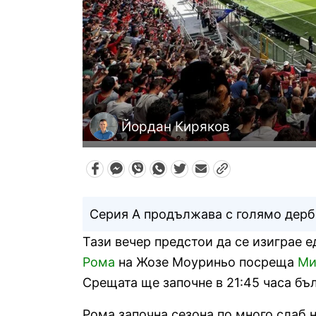
Йордан Киряков
Серия А продължава с голямо дерб
Тази вечер предстои да се изиграе 
Рома
на Жозе Моуриньо посреща
Ми
Срещата ще започне в 21:45 часа бъ
Рома започна сезона по много слаб н