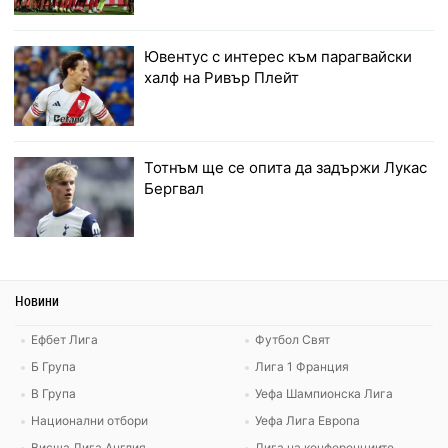
Ювентус с интерес към парагвайски
халф на Ривър Плейт
Тотнъм ще се опита да задържи Лукас
Бергвал
Новини
Ефбет Лига
Футбол Свят
Б Група
Лига 1 Франция
В Група
Уефа Шампионска Лига
Национални отбори
Уефа Лига Европа
Висша Лига Англия
Лига на конференциите