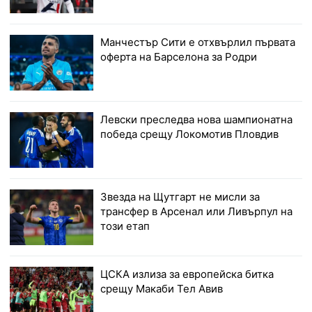
Манчестър Сити е отхвърлил първата
оферта на Барселона за Родри
Левски преследва нова шампионатна
победа срещу Локомотив Пловдив
Звезда на Щутгарт не мисли за
трансфер в Арсенал или Ливърпул на
този етап
ЦСКА излиза за европейска битка
срещу Макаби Тел Авив