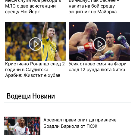
Меси счупи нов рекорд в
Винисиус пак беснее –
МЛС с две асистенции
налита на бой срещу
срещу Ню Йорк
защитник на Майорка
Кристиано Роналдо след 2
Усик отново смълча Фюри
години в Саудитска
след 12 рунда люта битка
Арабия: Животът е хубав
Водещи Новини
Арсенал прави опит да привлече
Брадли Баркола от ПСЖ