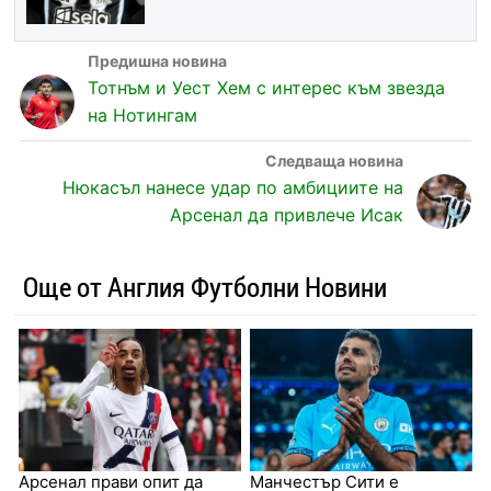
Тотнъм и Уест Хем с интерес към звезда
на Нотингам
Нюкасъл нанесе удар по амбициите на
Арсенал да привлече Исак
Още от Англия Футболни Новини
Арсенал прави опит да
Манчестър Сити е