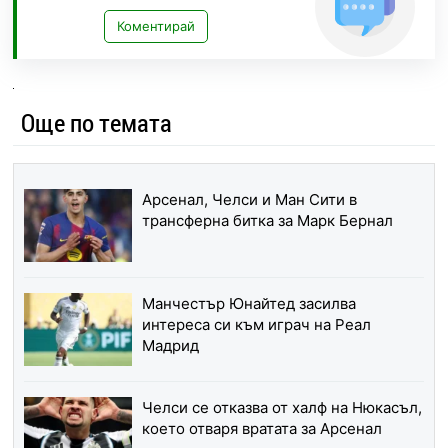
Коментирай
Още по темата
Арсенал, Челси и Ман Сити в
трансферна битка за Марк Бернал
Манчестър Юнайтед засилва
интереса си към играч на Реал
Мадрид
Челси се отказва от халф на Нюкасъл,
което отваря вратата за Арсенал