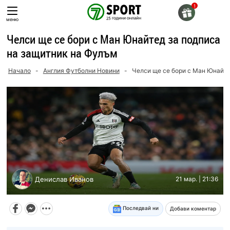
Skip
to
меню
content
Челси ще се бори с Ман Юнайтед за подписа
на защитник на Фулъм
Начало
-
Англия Футболни Новини
-
Челси ще се бори с Ман Юнайте
Денислав Иванов
21 мар. | 21:36
Последвай ни
Добави коментар