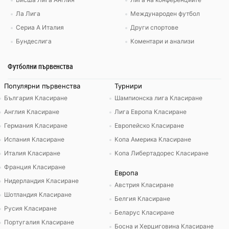
Ла Лига
Международен футбол
Сериа А Италия
Други спортове
Бундеслига
Коментари и анализи
Футболни първенства
Популярни първенства
Турнири
България Класиране
Шампионска лига Класиране
Англия Класиране
Лига Европа Класиране
Германия Класиране
Европейско Класиране
Испания Класиране
Копа Америка Класиране
Италия Класиране
Копа Либертадорес Класиране
Франция Класиране
Европа
Нидерландия Класиране
Австрия Класиране
Шотландия Класиране
Белгия Класиране
Русия Класиране
Беларус Класиране
Португалия Класиране
Босна и Херциговина Класиране