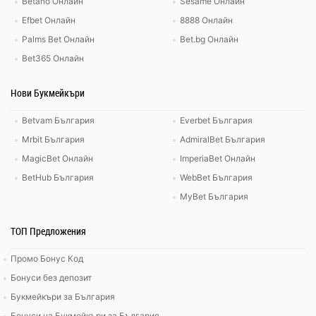
Betano Онлайн
Sesame Онлайн
Efbet Онлайн
8888 Онлайн
Palms Bet Онлайн
Bet.bg Онлайн
Bet365 Онлайн
Нови Букмейкъри
Betvam България
Everbet България
Mrbit България
AdmiralBet България
MagicBet Онлайн
ImperiaBet Онлайн
BetHub България
WebBet България
MyBet България
ТОП Предложения
Промо Бонус Код
Бонуси без депозит
Букмейкъри за България
Бонуси на Букмейкъри за България