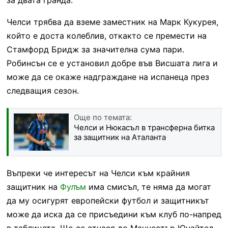
Челси трябва да вземе заместник на Марк Кукурея,
който е доста колеблив, откакто се премести на
Стамфорд Бридж за значителна сума пари.
Робинсън се е установил добре във Висшата лига и
може да се окаже надграждане на испанеца през
следващия сезон.
Още по темата:
Челси и Нюкасъл в трансферна битка
за защитник на Аталанта
Въпреки че интересът на Челси към крайния
защитник на
Фулъм
има смисъл, те няма да могат
да му осигурят европейски футбол и защитникът
може да иска да се присъедини към клуб по-напред
в таблицата. Що се отнася до Манчестър Юнайтед,