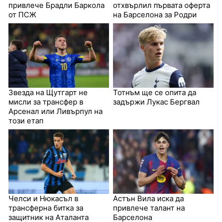
привлече Брадли Баркола
отхвърлил първата оферта
от ПСЖ
на Барселона за Родри
Звезда на Щутгарт не
Тотнъм ще се опита да
мисли за трансфер в
задържи Лукас Бергвал
Арсенал или Ливърпул на
този етап
Челси и Нюкасъл в
Астън Вила иска да
трансферна битка за
привлече талант на
защитник на Аталанта
Барселона