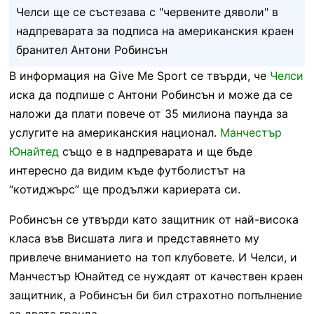
Челси ще се състезава с "червените дяволи" в
надпреварата за подписа на американския краен
бранител Антони Робинсън
В информация на Give Me Sport се твърди, че
Челси
иска да подпише с Антони Робинсън и може да се
наложи да плати повече от 35 милиона паунда за
услугите на американския национал.
Манчестър
Юнайтед
също е в надпреварата и ще бъде
интересно да видим къде футболистът на
“котиджърс” ще продължи кариерата си.
Робинсън се утвърди като защитник от най-висока
класа във Висшата лига и представянето му
привлече вниманието на топ клубовете. И Челси, и
Манчестър Юнайтед се нуждаят от качествен краен
защитник, а Робинсън би бил страхотно попълнение
за двата гранда.