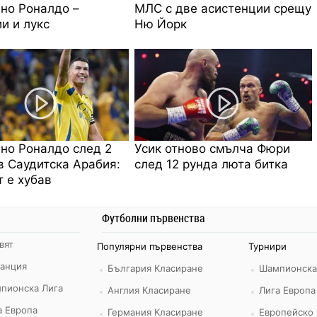
но Роналдо –
МЛС с две асистенции срещу
и и лукс
Ню Йорк
но Роналдо след 2
Усик отново смълча Фюри
в Саудитска Арабия:
след 12 рунда люта битка
 е хубав
Футболни първенства
вят
Популярни първенства
Турнири
ранция
България Класиране
Шампионска
пионска Лига
Англия Класиране
Лига Европа
а Европа
Германия Класиране
Европейско