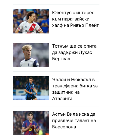
Ювентус с интерес
към парагвайски
халф на Ривър Плейт
Тотнъм ще се опита
да задържи Лукас
Бергвал
Челси и Нюкасъл в
трансферна битка за
защитник на
Аталанта
Астън Вила иска да
привлече талант на
Барселона