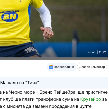
4 сеп. | 11:22
Последвай ни
Добави коментар
Машадо на "Тича"
а на Черно море – Брено Тейшейра, ще пристигне
т клуб ще плати трансферна сума на
Крузейро
за
е с мисията да замени продадения в Зулте