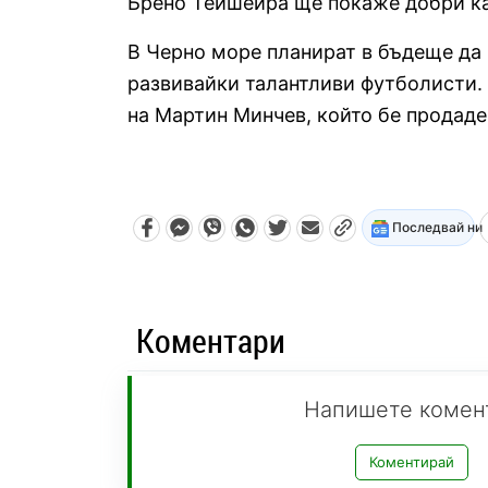
Брено Тейшейра ще покаже добри кач
В Черно море планират в бъдеще да
развивайки талантливи футболисти. 
на Мартин Минчев, който бе продад
Последвай ни
Коментари
Напишете комен
Коментирай