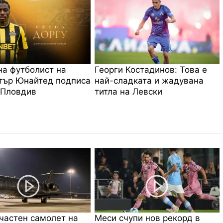
на футболист на
Георги Костадинов: Това е
тър Юнайтед подписа
най-сладката и жадувана
 Пловдив
титла на Левски
частен самолет на
Меси счупи нов рекорд в