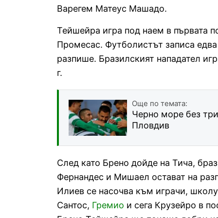
Варегем Матеус Машадо.
Тейшейра игра под наем в първата п
Промесас. Футболистът записа едва 
разпише. Бразилският нападател игр
г.
Още по темата:
Черно море без три
Пловдив
След като Брено дойде на Тича, бра
Фернандес и Мишаел остават на раз
Илиев се насочва към играчи, школу
Сантос,
Гремио
и сега Крузейро в по