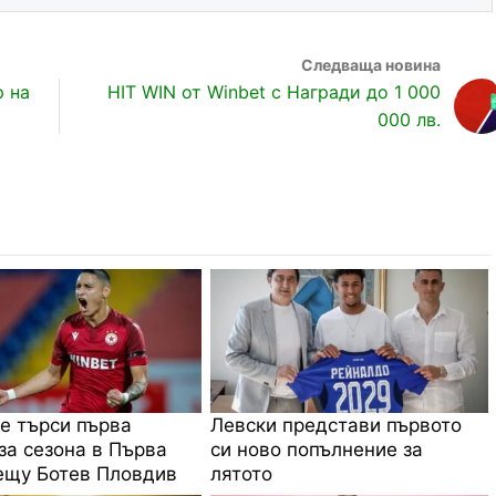
р на
HIT WIN от Winbet с Награди до 1 000
000 лв.
е търси първа
Левски представи първото
за сезона в Първа
си ново попълнение за
ещу Ботев Пловдив
лятото