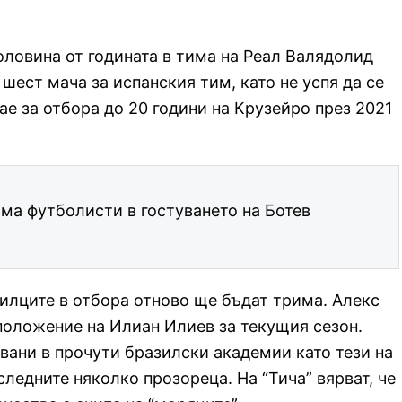
оловина от годината в тима на Реал Валядолид
шест мача за испанския тим, като не успя да се
ае за отбора до 20 години на Крузейро през 2021
ма футболисти в гостуването на Ботев
зилците в отбора отново ще бъдат трима. Алекс
положение на Илиан Илиев за текущия сезон.
вани в прочути бразилски академии като тези на
следните няколко прозореца. На “Тича” вярват, че