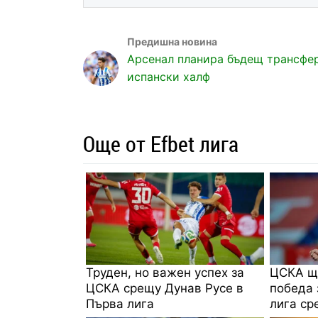
Арсенал планира бъдещ трансфе
испански халф
Още от Efbet лига
Труден, но важен успех за
ЦСКА щ
ЦСКА срещу Дунав Русе в
победа 
Първа лига
лига ср