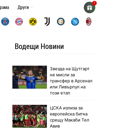
грама
Други
Водещи Новини
Звезда на Щутгарт
не мисли за
трансфер в Арсенал
или Ливърпул на
този етап
ЦСКА излиза за
европейска битка
срещу Макаби Тел
Авив