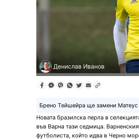
Денислав Иванов
Брено Тейшейра ще замени Матеус 
Новата бразилска перла в селекцият
във Варна тази седмица. Варненския
футболиста, който идва в Черно мор