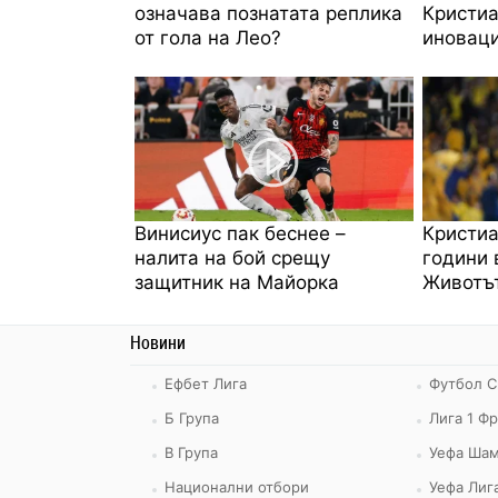
означава познатата реплика
Кристиа
от гола на Лео?
иноваци
Винисиус пак беснее –
Кристиа
налита на бой срещу
години 
защитник на Майорка
Животът
Новини
Ефбет Лига
Футбол С
Б Група
Лига 1 Ф
В Група
Уефа Шам
Национални отбори
Уефа Лиг