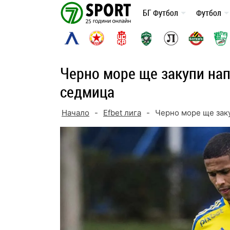
Skip
БГ Футбол
Футбол
to
content
Черно море ще закупи нап
седмица
Начало
-
Efbet лига
-
Черно море ще заку