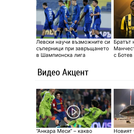
Левски научи възможните си
Братът 
съперници при завръщането
Манчес
в Шампионска лига
с Ботев
Видео Акцент
“Анкара Меси” – какво
Новият 