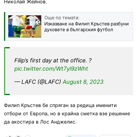
Николай Жейнов.
Още по темата:
Изказване на Филип Кръстев разбуни
духовете в българския футбол
Filip’s first day at the office. ?
pic.twitter.com/Wt7yl9zWht
— LAFC (@LAFC)
August 8, 2023
Филип Кръстев бе спряган за редица именити
отбори от Европа, но в крайна сметка взе решение
да акостира в Лос Анджелис.