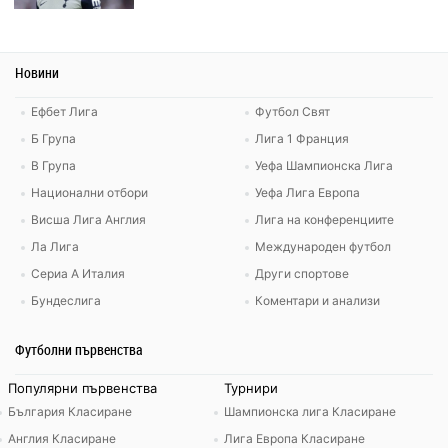
Новини
Ефбет Лига
Футбол Свят
Б Група
Лига 1 Франция
В Група
Уефа Шампионска Лига
Национални отбори
Уефа Лига Европа
Висша Лига Англия
Лига на конференциите
Ла Лига
Международен футбол
Сериа А Италия
Други спортове
Бундеслига
Коментари и анализи
Футболни първенства
Популярни първенства
Турнири
България Класиране
Шампионска лига Класиране
Англия Класиране
Лига Европа Класиране