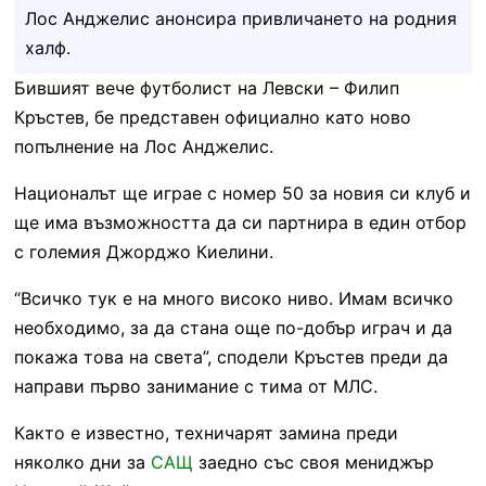
Лос Анджелис анонсира привличането на родния
халф.
Бившият вече футболист на Левски – Филип
Кръстев, бе представен официално като ново
попълнение на Лос Анджелис.
Националът ще играе с номер 50 за новия си клуб и
ще има възможността да си партнира в един отбор
с големия Джорджо Киелини.
“Всичко тук е на много високо ниво. Имам всичко
необходимо, за да стана още по-добър играч и да
покажа това на света”, сподели Кръстев преди да
направи първо занимание с тима от МЛС.
Както е известно, техничарят замина преди
няколко дни за
САЩ
заедно със своя мениджър