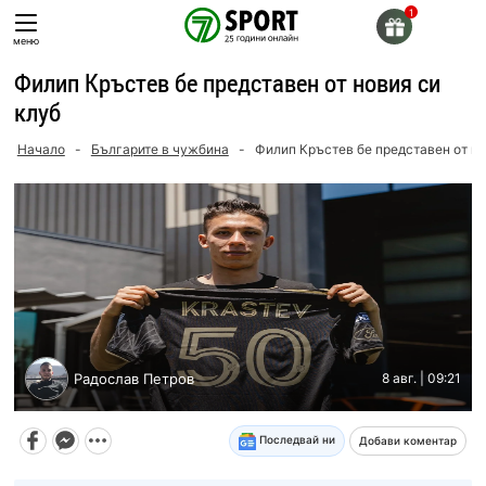
Skip
to
меню
content
Филип Кръстев бе представен от новия си
клуб
Начало
-
Българите в чужбина
-
Филип Кръстев бе представен от но
Радослав Петров
8 авг. | 09:21
Последвай ни
Добави коментар