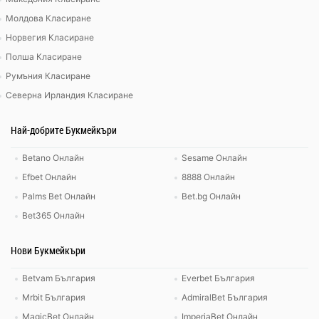
Молдова Класиране
Норвегия Класиране
Полша Класиране
Румъния Класиране
Северна Ирландия Класиране
Най-добрите Букмейкъри
Betano Онлайн
Sesame Онлайн
Efbet Онлайн
8888 Онлайн
Palms Bet Онлайн
Bet.bg Онлайн
Bet365 Онлайн
Нови Букмейкъри
Betvam България
Everbet България
Mrbit България
AdmiralBet България
MagicBet Онлайн
ImperiaBet Онлайн