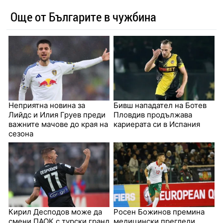
Още от Българите в чужбина
Неприятна новина за
Бивш нападател на Ботев
Лийдс и Илия Груев преди
Пловдив продължава
важните мачове до края на
кариерата си в Испания
сезона
Кирил Десподов може да
Росен Божинов премина
смени ПАОК с турски гранд
медицински прегледи,