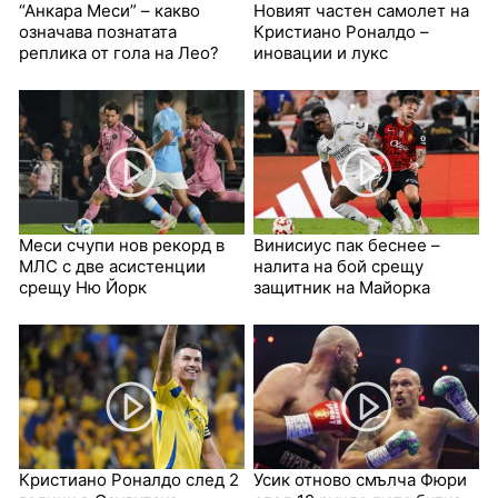
“Анкара Меси” – какво
Новият частен самолет на
означава познатата
Кристиано Роналдо –
реплика от гола на Лео?
иновации и лукс
Меси счупи нов рекорд в
Винисиус пак беснее –
МЛС с две асистенции
налита на бой срещу
срещу Ню Йорк
защитник на Майорка
Кристиано Роналдо след 2
Усик отново смълча Фюри