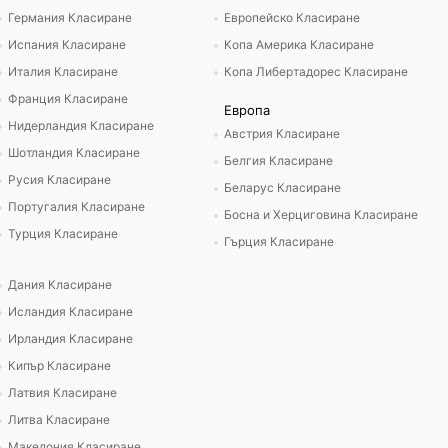
Германия Класиране
Европейско Класиране
Испания Класиране
Копа Америка Класиране
Италия Класиране
Копа Либертадорес Класиране
Франция Класиране
Европа
Нидерландия Класиране
Австрия Класиране
Шотландия Класиране
Белгия Класиране
Русия Класиране
Беларус Класиране
Португалия Класиране
Босна и Херциговина Класиране
Турция Класиране
Гърция Класиране
Дания Класиране
Исландия Класиране
Ирландия Класиране
Кипър Класиране
Латвия Класиране
Литва Класиране
Македония Класиране