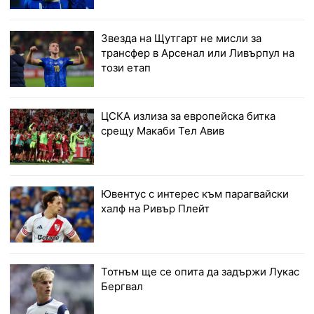
Звезда на Щутгарт не мисли за
трансфер в Арсенал или Ливърпул на
този етап
ЦСКА излиза за европейска битка
срещу Макаби Тел Авив
Ювентус с интерес към парагвайски
халф на Ривър Плейт
Тотнъм ще се опита да задържи Лукас
Бергвал