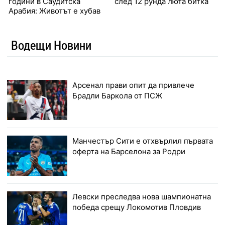
години в Саудитска
след 12 рунда люта битка
Арабия: Животът е хубав
Водещи Новини
Арсенал прави опит да привлече
Брадли Баркола от ПСЖ
Манчестър Сити е отхвърлил първата
оферта на Барселона за Родри
Левски преследва нова шампионатна
победа срещу Локомотив Пловдив